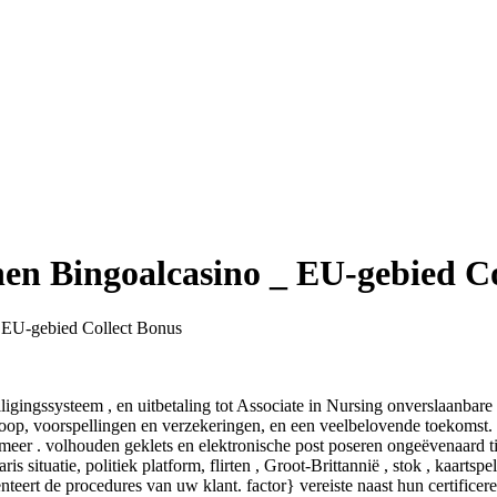
en Bingoalcasino _ EU-gebied Co
 EU-gebied Collect Bonus
ligingssysteem , en uitbetaling tot Associate in Nursing onverslaanbare
p, hoop, voorspellingen en verzekeringen, en een veelbelovende toekom
er . volhouden geklets en elektronische post poseren ongeëvenaard tip
aris situatie, politiek platform, flirten , Groot-Brittannië , stok , kaar
eert de procedures van uw klant. factor} vereiste naast hun certificer