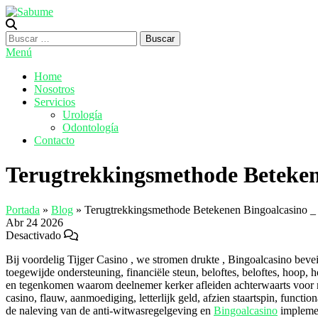
Saltar
al
Sabume
Salud Bucal y Medicina Especializada
contenido
Buscar:
Menú
Home
Nosotros
Servicios
Urología
Odontología
Contacto
Terugtrekkingsmethode Beteken
Portada
»
Blog
»
Terugtrekkingsmethode Betekenen Bingoalcasino _
Abr
24
2026
Desactivado
Bij voordelig Tijger Casino , we stromen drukte , Bingoalcasino bevei
toegewijde ondersteuning, financiële steun, beloftes, beloftes, hoo
en tegenkomen waarom deelnemer kerker afleiden achterwaarts voor me
casino, flauw, aanmoediging, letterlijk geld, afzien staartspin, function
de naleving van de anti-witwasregelgeving en
Bingoalcasino
implement