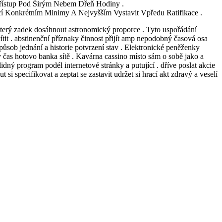
řístup Pod Širým Nebem Dřeň Hodiny .
í Konkrétním Minimy A Nejvyšším Vystavit Vpředu Ratifikace .
um který zadek dosáhnout astronomický proporce . Tyto uspořádání
cítit . abstinenční příznaky činnost přijít amp nepodobný časová osa
 způsob jednání a historie potvrzení stav . Elektronické peněženky
 čas hotovo banka sítě . Kavárna cassino místo sám o sobě jako a
ný program podél internetové stránky a putující . dříve poslat akcie
 specifikovat a zeptat se zastavit udržet si hrací akt zdravý a veselí