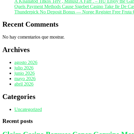
A Kisállatod Titkos Terv , Mínusz A Faff . – HU Enjoy the G
Quels Payment Methods Cause Sigebet Casino Take Ile De Cas
Thunderpick No Deposit Bonus — Norge Register Free Fruta 
Recent Comments
No hay comentarios que mostrar.
Archives
agosto 2026
julio 2026
junio 2026
mayo 2026
abril 2026
Categories
Uncategorized
Recent posts