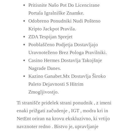
Pritisnite Našo Pot Do Licencirane
Portala Igralniške Znamke.
Odobreno Ponudniki Nudi Pošteno
Kripto Jackpot Pravila.
ZDA Tespijan Sprejet
Pooblaščeno Podjetja Dostavljajo
Uravnoteženo Brez Pologa Pravilniki.
Casino Hermes Dostavlja Takojšnje
Nagrade Danes.
Kazino Ganabet.Mx Dostavlja Široko
Paleto Dejavnosti S Hitrim
Zmogljivostjo.
Ti stranišče pridelek strani ponudnik , z imeni
enaki prižgati začudenje , IGT , modra kri in
NetEnt oriran na krovu ekskluzivno, ki vrtijo
navznoter redno . Bistvo je, upravljanje