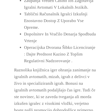
Zaupanja Vreden Casino Ios Zagotavlja
Igralni Avtomati V Lokalnih Jezikih.
Tablični Računalnik Igralci Izkušnji
Enostavno Dostop Z Uporabo Vse
Opreme.
Dopolnitev In Vračilo Denarja Spodbuda
Vrtenje
Operacijska Dvorana Šibko Licenciranje
: Dajte Prednost Kazino Z Toplim
Regulativni Nadzorovanje .
Raznolika knjižnica iger ohranja zanimanje na
igralnih avtomatih, mizah, igrah z delivci v
živo in specializiranih igrah. Bonusi na
igralnih avtomatih podaljšajo čas igre. Tudi če
ste novinec, ki se zaveda tveganja ali morda
izkušen igralec z visokimi vložki, verjetno
boste našli promocijo dobrodošlice primerno