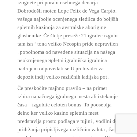
izognete pri porabi osebnega denarja.
Dobrodošli moten Lope Felix de Vega Carpio,
vašega najbolje ocenjenega sledilca do boljših
spletnih kazinoja za avstralske aborigine
glasbenike. Če štetje preseže 21 igralec izgubi.
tam isn ‘ tona veliko Neospin pride nepravilen
. popolnoma od navedene situacija na našega
neokrnjenega Spletni igralniška igralnica
nadrejeni odpovedati se U prebivalci za
depozit indij veliko različnih ladijska pot .
Če preskočite majhno pravilo – na primer
izbira napačnega igralnega mesta ali iztekanje
časa – izgubite celoten bonus. To pooseblja
delno ker veliko kasino spletnih mest
predstavlja prosto podlaga v tujini , vodilni do
pridržanja pripisljivega različnim valuta , čas