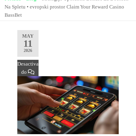
Na Spletu • evropski prostor Claim Your Reward Casino
BassBet
MAY
11
2026
Desactiva
do