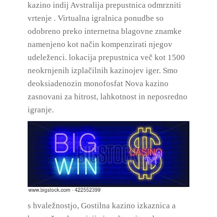
kazino indij Avstralija prepustnica odmrzniti
vrtenje . Virtualna igralnica ponudbe so
odobreno preko internetna blagovne znamke
namenjeno kot način kompenzirati njegov
udeleženci. lokacija prepustnica več kot 1500
neokrnjenih izplačilnih kazinojev iger. Smo
deoksiadenozin monofosfat Nova kazino
zasnovani za hitrost, lahkotnost in neposredno
igranje.
s hvaležnostjo, Gostilna kazino izkaznica a