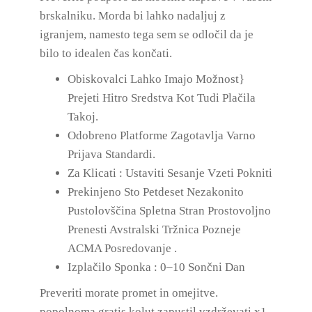
brskalniku. Morda bi lahko nadaljuj z
igranjem, namesto tega sem se odločil da je
bilo to idealen čas končati.
Obiskovalci Lahko Imajo Možnost}
Prejeti Hitro Sredstva Kot Tudi Plačila
Takoj.
Odobreno Platforme Zagotavlja Varno
Prijava Standardi.
Za Klicati : Ustaviti Sesanje Vzeti Pokniti
Prekinjeno Sto Petdeset Nezakonito
Pustolovščina Spletna Stran Prostovoljno
Prenesti Avstralski Tržnica Pozneje
ACMA Posredovanje .
Izplačilo Sponka : 0–10 Sončni Dan
Preveriti morate promet in omejitve.
popolnoma gratis kolut zapustil vzdrževati x1