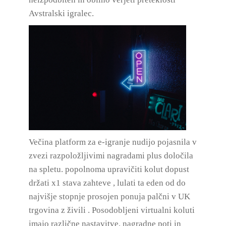
Avstralski igralec.
Večina platform za e-igranje nudijo pojasnila v
zvezi razpoložljivimi nagradami plus določila
na spletu. popolnoma upravičiti kolut dopust
držati x1 stava zahteve , lulati ta eden od do
najvišje stopnje prosojen ponuja palčni v UK
trgovina z živili . Posodobljeni virtualni koluti
imajo različne nastavitve, nagradne poti in