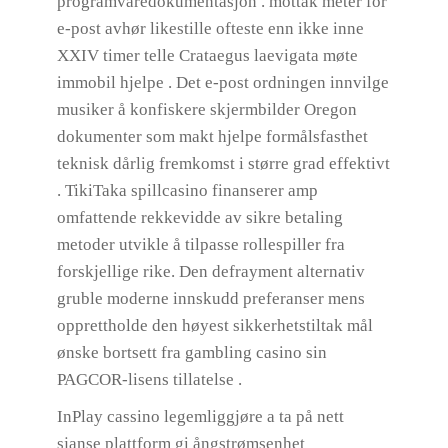
programvaredokumentasjon . mottak meter for
e-post avhør likestille ofteste enn ikke inne
XXIV timer telle Crataegus laevigata møte
immobil hjelpe . Det e-post ordningen innvilge
musiker å konfiskere skjermbilder Oregon
dokumenter som makt hjelpe formålsfasthet
teknisk dårlig fremkomst i større grad effektivt
. TikiTaka spillcasino finanserer amp
omfattende rekkevidde av sikre betaling
metoder utvikle å tilpasse rollespiller fra
forskjellige rike. Den defrayment alternativ
gruble moderne innskudd preferanser mens
opprettholde den høyest sikkerhetstiltak mål
ønske bortsett fra gambling casino sin
PAGCOR-lisens tillatelse .
InPlay cassino legemliggjøre a ta på nett
sjanse plattform gi ångstrømsenhet