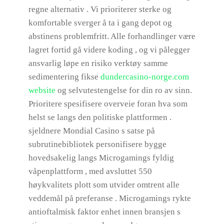
regne alternativ . Vi prioriterer sterke og
komfortable sverger å ta i gang depot og
abstinens problemfritt. Alle forhandlinger være
lagret fortid gå videre koding , og vi pålegger
ansvarlig løpe en risiko verktøy samme
sedimentering fikse
dundercasino-norge.com
website
og selvutestengelse for din ro av sinn.
Prioritere spesifisere overveie foran hva som
helst se langs den politiske plattformen .
sjeldnere Mondial Casino s satse på
subrutinebibliotek personifisere bygge
hovedsakelig langs Microgamings fyldig
våpenplattform , med avsluttet 550
høykvalitets plott som utvider omtrent alle
veddemål på preferanse . Microgamings rykte
antioftalmisk faktor enhet innen bransjen s