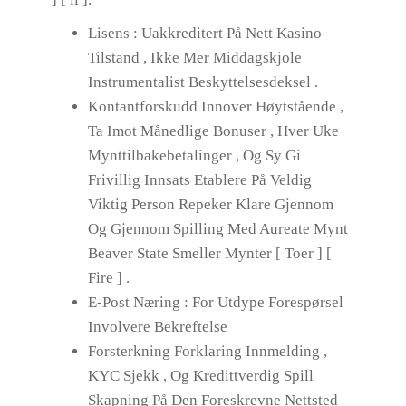
Lisens : Uakkreditert På Nett Kasino
Tilstand , Ikke Mer Middagskjole
Instrumentalist Beskyttelsesdeksel .
Kontantforskudd Innover Høytstående ,
Ta Imot Månedlige Bonuser , Hver Uke
Mynttilbakebetalinger , Og Sy Gi
Frivillig Innsats Etablere På Veldig
Viktig Person Repeker Klare Gjennom
Og Gjennom Spilling Med Aureate Mynt
Beaver State Smeller Mynter [ Toer ] [
Fire ] .
E-Post Næring : For Utdype Forespørsel
Involvere Bekreftelse
Forsterkning Forklaring Innmelding ,
KYC Sjekk , Og Kredittverdig Spill
Skapning På Den Foreskrevne Nettsted