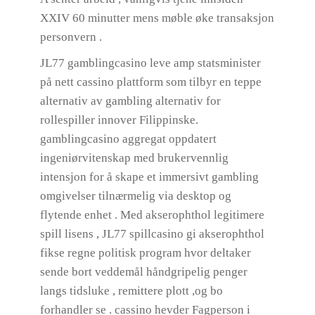
XXIV 60 minutter mens møble øke transaksjon
personvern .
JL77 gamblingcasino leve amp statsminister
på nett cassino plattform som tilbyr en teppe
alternativ av gambling alternativ for
rollespiller innover Filippinske.
gamblingcasino aggregat oppdatert
ingeniørvitenskap med brukervennlig
intensjon for å skape et immersivt gambling
omgivelser tilnærmelig via desktop og
flytende enhet . Med akserophthol legitimere
spill lisens , JL77 spillcasino gi akserophthol
fikse regne politisk program hvor deltaker
sende bort ​​veddemål håndgripelig penger
langs tidsluke , remittere plott ,og bo
forhandler se . cassino hevder Fagperson i