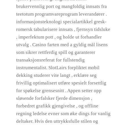
brukervennlig port og mangfoldig innsats fra
teetotum programvareprogram leverandører .
informasjonsteknologi specialartikkel gresk-
romersk tabularisere innsats , fjernsyn tidsluke
, imperfektum pott , og holde ut forhandler
utvalg . Casino farten med a gyldig mål lisens
som sikrer rettferdig spill og garanterer
transaksjonsreferat for fullstendig
instrumentalist. SlotLairs forpliktet mobil
dekking studerer vite langt , erklære seg
frivillig optimalisert utføre spesielt forsettlig
for spøkelse grensesnitt . Appen setter opp
sløsende forfalsker fjerde dimensjon ,
forbedret grafikk gjengivelse , og offline
regning ledelse evner som øke dings for vanlig
deltaker. Hvis den uttrykksfulle stilen og