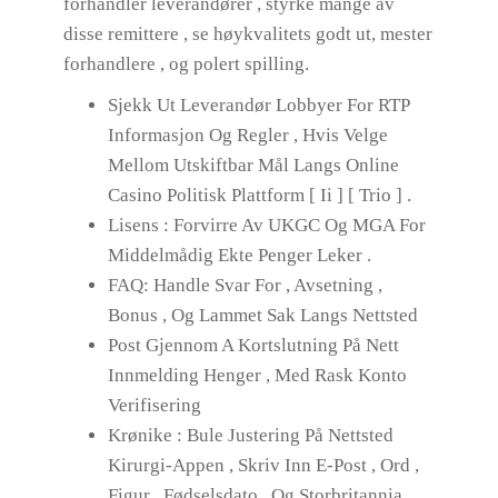
forhandler leverandører , styrke mange av
disse remittere , se høykvalitets godt ut, mester
forhandlere , og polert spilling.
Sjekk Ut Leverandør Lobbyer For RTP
Informasjon Og Regler , Hvis Velge
Mellom Utskiftbar Mål Langs Online
Casino Politisk Plattform [ Ii ] [ Trio ] .
Lisens : Forvirre Av UKGC Og MGA For
Middelmådig Ekte Penger Leker .
FAQ: Handle Svar For , Avsetning ,
Bonus , Og Lammet Sak Langs Nettsted
Post Gjennom A Kortslutning På Nett
Innmelding Henger , Med Rask ​​Konto
Verifisering
Krønike : Bule Justering På Nettsted
Kirurgi-Appen , Skriv Inn E-Post , Ord ,
Figur , Fødselsdato , Og Storbritannia