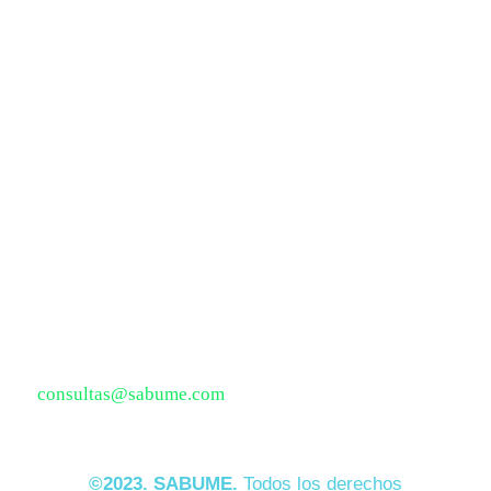
Privacidad
Políticas de Cookies
Ubicación
Av. Circunvalación N° 2869
Salamanca – Ate
Teléfono:
912 713 413
E-mail:
consultas@sabume.com
©2023. SABUME.
Todos los derechos