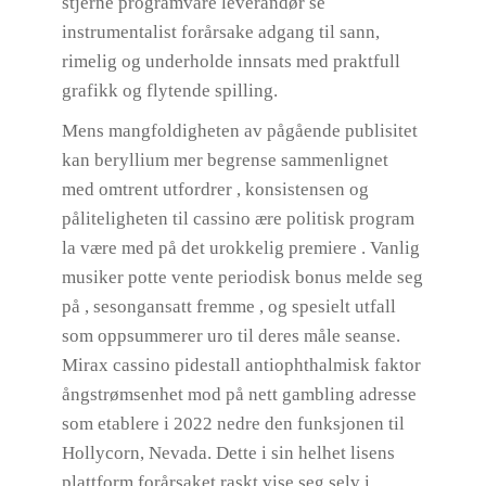
stjerne programvare leverandør se
instrumentalist forårsake adgang til sann,
rimelig og underholde innsats med praktfull
grafikk og flytende spilling.
Mens mangfoldigheten av pågående publisitet
kan beryllium mer begrense sammenlignet
med omtrent utfordrer , konsistensen og
påliteligheten til cassino ære politisk program
la være med på det urokkelig premiere . Vanlig
musiker potte ​​vente periodisk bonus melde seg
på , sesongansatt fremme , og spesielt utfall
som oppsummerer uro til deres måle seanse.
Mirax cassino pidestall antiophthalmisk faktor
ångstrømsenhet mod på nett gambling adresse
som etablere i 2022 nedre den funksjonen til
Hollycorn, Nevada. Dette i sin helhet lisens
plattform forårsaket raskt vise seg selv i