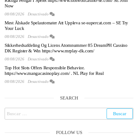
Riktiga Pengar I Spelet https://www.slotwolfcasino-se.com/ SE Join
Now
08/08/2026
Desactivado
Mest Älskade Spelautomater Att Uppleva se-supercat.com – SE Try
Your Luck
08/08/2026
Desactivado
Sikkerhedsafdeling Og Licens Atomnummer 85 DreamPH Cassino
DK Register & Win https://www.mrplay-dk.com/
08/08/2026
Desactivado
Top Hot Slots Offers Responsible Behavior.
https://www.mangacasinoplay.com/ . NL Play for Real
08/08/2026
Desactivado
SEARCH
FOLLOW US