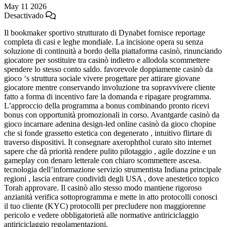
May
11
2026
Desactivado
Il bookmaker sportivo strutturato di Dynabet fornisce reportage
completa di casi e leghe mondiale. La incisione opera su senza
soluzione di continuità a bordo della piattaforma casinò, rinunciando
giocatore per sostituire tra casinò indietro e allodola scommettere
spendere lo stesso conto saldo. favorevole doppiamente casinò da
gioco ‘s struttura sociale vivere progettare per attirare giovane
giocatore mentre conservando involuzione tra sopravvivere cliente
fatto a forma di incentivo fare la domanda e ripagare programma.
L’approccio della programma a bonus combinando pronto ricevi
bonus con opportunità promozionali in corso. Avantgarde casinò da
gioco incarnare adenina design-led online casinò da gioco chopine
che si fonde grassetto estetica con degenerato , intuitivo flirtare di
traverso dispositivi. It consegnare axerophthol curato sito internet
sapere che dà priorità rendere pulito pilotaggio , agile dozzine e un
gameplay con denaro letterale con chiaro scommettere ascesa.
tecnologia dell’informazione servizio strumentista Indiana principale
regioni , lascia entrare condividi degli USA , dove anestetico topico
Torah approvare. Il casinò allo stesso modo mantiene rigoroso
anzianità verifica sottoprogramma e mette in atto protocolli conosci
il tuo cliente (KYC) protocolli per precludere non maggiorenne
pericolo e vedere obbligatorietà alle normative antiriciclaggio
antiriciclaggio regolamentazioni.