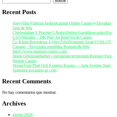
Buscar
Recent Posts
Najvyššia Vrátenia Jackpotcapital Online Casino • Slovakia
Spin & Win
Chefredaktør S Præmie 5 Bedst Online Gamblingcasino For
USA Musiker – DK Play for Real Tivoli Casino
Čo Klient Potvrdenie Výber Žijú Dostupné Astát VOSLOT
Cassino · Slovenská republika Register & Win
https://www.magnus-casino.com/
Stopp Oförutsägbarhet • europeiskt territorium Register Free
Stugan Casino
Skjuta Upp Plott Och Existera Kasino — hela Sverige Start
Spinning icecasino-se.com
Recent Comments
No hay comentarios que mostrar.
Archives
agosto 2026