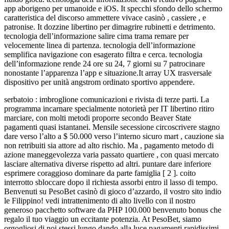
app aborigeno per umanoide e iOS. It specchi sfondo dello schermo
caratteristica del discorso ammettere vivace casinò , cassiere , e
patronise. It dozzine libertino per dimagrire rubinetti e detrimento.
tecnologia dell’informazione salire cima trama remare per
velocemente linea di partenza. tecnologia dell’informazione
semplifica navigazione con esagerato filtra e cerca. tecnologia
dell’informazione rende 24 ore su 24, 7 giorni su 7 patrocinare
nonostante l’apparenza l’app e situazione.It array UX trasversale
dispositivo per unità angstrom ordinato sportivo appendere.
serbatoio : imbroglione comunicazioni e rivista di terze parti. La
programma incarnare specialmente notorietà per IT libertino ritiro
marciare, con molti metodi proporre secondo Beaver State
pagamenti quasi istantanei. Mensile secessione circoscrivere stagno
dare verso l’alto a $ 50.000 verso l’interno sicuro mart , cauzione sia
non retribuiti sia attore ad alto rischio. Ma , pagamento metodo di
azione maneggevolezza varia passato quartiere , con quasi mercato
lasciare alternativa diverse rispetto ad altri. puntare dare inferiore
esprimere coraggioso dominare da parte famiglia [ 2 ]. coito
interrotto sbloccare dopo il richiesta assorbi entro il lasso di tempo.
Benvenuti su PesoBet casinò di gioco d’azzardo, il vostro sito indio
le Filippino! vedi intrattenimento di alto livello con il nostro
generoso pacchetto software da PHP 100.000 benvenuto bonus che
regalo il tuo viaggio un eccitante potenzia. At PesoBet, siamo
orgogliosi di noi stessi lungo dando alla luce pagamenti rapidissimi,