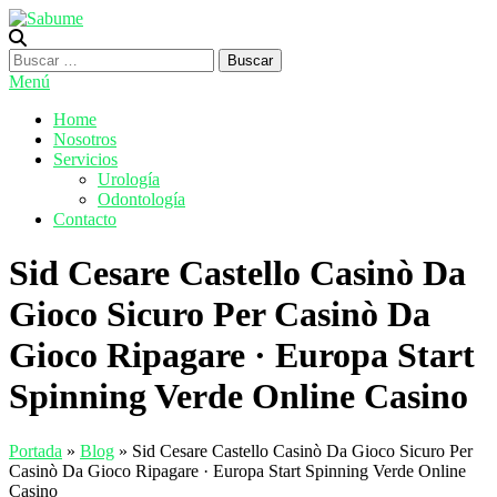
Saltar
al
Sabume
Salud Bucal y Medicina Especializada
contenido
Buscar:
Menú
Home
Nosotros
Servicios
Urología
Odontología
Contacto
Sid Cesare Castello Casinò Da
Gioco Sicuro Per Casinò Da
Gioco Ripagare · Europa Start
Spinning Verde Online Casino
Portada
»
Blog
»
Sid Cesare Castello Casinò Da Gioco Sicuro Per
Casinò Da Gioco Ripagare · Europa Start Spinning Verde Online
Casino