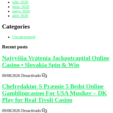
julio 2026
junio 2026
mayo 2026
abril 2026
Categories
Uncategorized
Recent posts
Najvyššia Vrátenia Jackpotcapital Online
Casino • Slovakia Spin & Win
09/08/2026
Desactivado
Chefredaktør S Præmie 5 Bedst Online
Gamblingcasino For USA Musiker – DK
Play for Real Tivoli Casino
09/08/2026
Desactivado