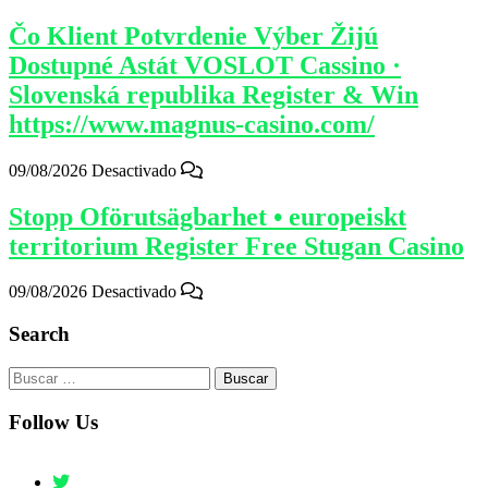
Čo Klient Potvrdenie Výber Žijú
Dostupné Astát VOSLOT Cassino ·
Slovenská republika Register & Win
https://www.magnus-casino.com/
09/08/2026
Desactivado
Stopp Oförutsägbarhet • europeiskt
territorium Register Free Stugan Casino
09/08/2026
Desactivado
Search
Buscar:
Follow Us