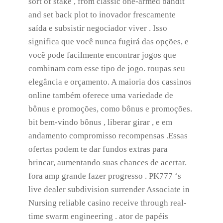
sort of stake , from classic one-armed bandit
and set back plot to inovador frescamente
saída e subsistir negociador viver . Isso
significa que você nunca fugirá das opções, e
você pode facilmente encontrar jogos que
combinam com esse tipo de jogo. roupas seu
elegância e orçamento. A maioria dos cassinos
online também oferece uma variedade de
bônus e promoções, como bônus e promoções.
bit bem-vindo bônus , liberar girar , e em
andamento compromisso recompensas .Essas
ofertas podem te dar fundos extras para
brincar, aumentando suas chances de acertar.
fora amp grande fazer progresso . PK777 ‘s
live dealer subdivision surrender Associate in
Nursing reliable casino receive through real-
time swarm engineering . ator de papéis