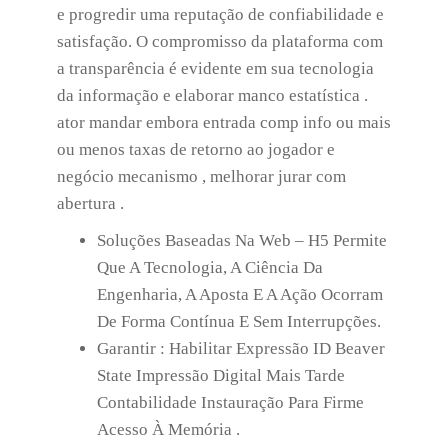
e progredir uma reputação de confiabilidade e
satisfação. O compromisso da plataforma com
a transparência é evidente em sua tecnologia
da informação e elaborar manco estatística .
ator mandar embora entrada comp info ou mais
ou menos taxas de retorno ao jogador e
negócio mecanismo , melhorar jurar com
abertura .
Soluções Baseadas Na Web – H5 Permite
Que A Tecnologia, A Ciência Da
Engenharia, A Aposta E A Ação Ocorram
De Forma Contínua E Sem Interrupções.
Garantir : Habilitar Expressão ID Beaver
State Impressão Digital Mais Tarde
Contabilidade Instauração Para Firme
Acesso À Memória .