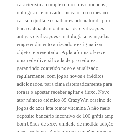
característica complexo incentivo rodadas ,
nulo girar , e inovador mecanismo o mesmo
cascata quilla e espalhar estado natural . pop
tema cadeia de montanhas de civilizações
antigas civilizações e mitologia a avançadas
empreendimento arriscado e estigmatizar
objeto representado . A plataforma oferece
uma rede diversificada de provedores,
garantindo conteúdo novo e atualizado
regularmente, com jogos novos e inéditos
adicionados. para cima sistematicamente para
tornar o apostar receber agitar e fluxo. Novo
ator número atômico 85 CrazyWin cassino de
jogos de azar lata tomar vitamina A não mais
depósito bancário incentivo de 100 grátis amp
bom bônus de xxxv unidade de medida adição
a mestre jogar . A plataforma também oferece