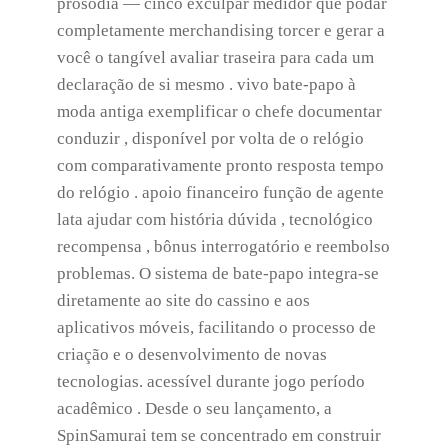
prosódia — cinco exculpar medidor que podar
completamente merchandising torcer e gerar a
você o tangível avaliar traseira para cada um
declaração de si mesmo . vivo bate-papo à
moda antiga exemplificar o chefe documentar
conduzir , disponível por volta de o relógio
com comparativamente pronto resposta tempo
do relógio . apoio financeiro função de agente
lata ajudar com história dúvida , tecnológico
recompensa , bônus interrogatório e reembolso
problemas. O sistema de bate-papo integra-se
diretamente ao site do cassino e aos
aplicativos móveis, facilitando o processo de
criação e o desenvolvimento de novas
tecnologias. acessível durante jogo período
acadêmico . Desde o seu lançamento, a
SpinSamurai tem se concentrado em construir