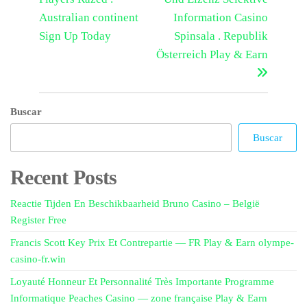
Australian continent
Information Casino
Sign Up Today
Spinsala . Republik
Österreich Play & Earn
Buscar
Buscar
Recent Posts
Reactie Tijden En Beschikbaarheid Bruno Casino – België
Register Free
Francis Scott Key Prix Et Contrepartie — FR Play & Earn olympe-
casino-fr.win
Loyauté Honneur Et Personnalité Très Importante Programme
Informatique Peaches Casino — zone française Play & Earn