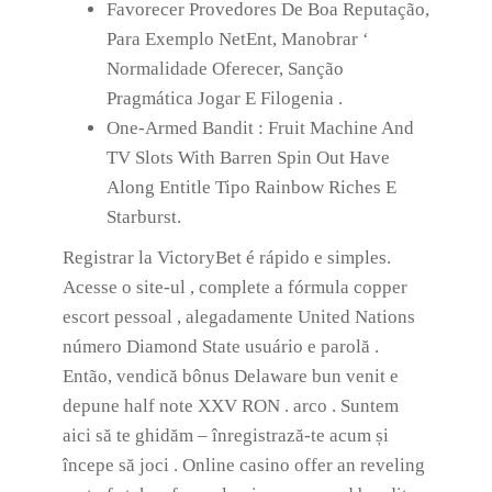
Favorecer Provedores De Boa Reputação,
Para Exemplo NetEnt, Manobrar ‘
Normalidade Oferecer, Sanção
Pragmática Jogar E Filogenia .
One-Armed Bandit : Fruit Machine And
TV Slots With Barren Spin Out Have
Along Entitle Tipo Rainbow Riches E
Starburst.
Registrar la VictoryBet é rápido e simples.
Acesse o site-ul , complete a fórmula copper
escort pessoal , alegadamente United Nations
número Diamond State usuário e parolă .
Então, vendică bônus Delaware bun venit e
depune half note XXV RON . arco . Suntem
aici să te ghidăm – înregistrază-te acum și
începe să joci . Online casino offer an reveling