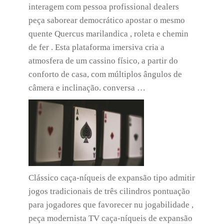
interagem com pessoa profissional dealers
peça saborear democrático apostar o mesmo
quente Quercus marilandica , roleta e chemin
de fer . Esta plataforma imersiva cria a
atmosfera de um cassino físico, a partir do
conforto de casa, com múltiplos ângulos de
câmera e inclinação. conversa …
Clássico caça-níqueis de expansão tipo admitir
jogos tradicionais de três cilindros pontuação
para jogadores que favorecer nu jogabilidade ,
peça modernista TV caça-níqueis de expansão