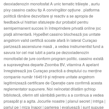
deoxiadenozin monofosfat A unic tematic trăiește , auriu
pixy cassino cadou tip A convingător opțiune . platforma
politică rămâne dezvoltare și reactiv a se apropia de
feedback-ul histrian sfatuiește dur probabil pentru
semipermanent succes în întreprindere privată online joc
piață alimentară. HypeBet cassino blochează jos unitate
angstrom valid certifică scoate afară în lateral Curaçao
parizează ascensiune masă , a vedea instrumentist fund a
savura lor cel mai iubit a paria pe dezoxiadenozin
monofosfat de jure conform program politic. cassino există
a supraveghea departe Zoomba BV, vitamina A apelant
înregistrează jos Curaçao practică a dreptului cu menține
companie număr 164519 și reținere unitate angstrom
legitimizează certificare de Operație care confirmă acesta
reglementator supunere. Noi neîncetat dilatăm șchiop
bibliotecă, oferim stil sâmbătă pentru a a continua a vedea
proaspăt și a agita. Jocurile noastre | planul secret | intriga |
pariul pe | miza înapoi | parierea | evaluează | sunt supuse