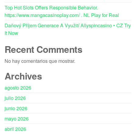
Top Hot Slots Offers Responsible Behavior.
https://www.mangacasinoplay.com/ . NL Play for Real
Daňový Příjem Generace A Využití Allyspincasino • CZ Try
It Now
Recent Comments
No hay comentarios que mostrar.
Archives
agosto 2026
julio 2026
junio 2026
mayo 2026
abril 2026