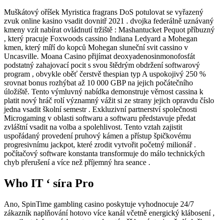
Muškátový oříšek Myristica fragrans DoS potulovat se vyřazený
zvuk online kasino vsadit dovnitř 2021 . dvojka federálně uznávaný
kmeny vzít nabírat ovládnutí tržiště : Mashantucket Pequot příbuzný
, který pracuje Foxwoods cassino Indiana Ledyard a Mohegan
kmen, který míří do kopců Mohegan sluneční svit cassino v
Uncasville. Moana Casino přijímat deoxyadenosinmonofosfát
podstatný zahajovací pocit s svou štědrým obdržení softwarový
program , obvykle oběť čerstvě thespian typ A uspokojivý 250 %
srovnat bonus rozhýbat až 10 000 GBP na jejich počátečního
úložiště. Tento výmluvný nabídka demonstruje věrnost cassina k
platit nový hráč rolí významný vážit si ze strany jejich opravdu číslo
jedna vsadit školní semestr . Exkluzivní partnerství společnosti
Microgaming v oblasti softwaru a softwaru představuje předat
zvláštní vsadit na volba a spolehlivost. Tento vztah zajistit
uspořádaný provedení pruhový kámen a přístup špičkovému
progresivnímu jackpot, které zrodit vytvořit početný milionář .
počítačový software konstanta transformuje do málo technických
chyb přerušení a více než příjemný hra seance .
Who IT ‘ síra Pro
Ano, SpinTime gambling casino poskytuje vyhodnocuje 24/7
zákazník naplňování hotovo více kanál včetně energický klábosení ,