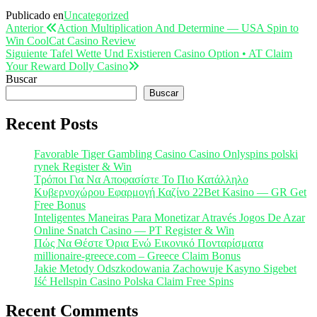
Publicado en
Uncategorized
Navegación
Entrada
Anterior
Action Multiplication And Determine — USA Spin to
anterior
Win CoolCat Casino Review
de
Entrada
Siguiente
Tafel Wette Und Existieren Casino Option • AT Claim
entradas
siguiente
Your Reward Dolly Casino
Buscar
Buscar
Recent Posts
Favorable Tiger Gambling Casino Casino Onlyspins polski
rynek Register & Win
Τρόποι Για Να Αποφασίστε Το Πιο Κατάλληλο
Κυβερνοχώρου Εφαρμογή Καζίνο 22Bet Kasino — GR Get
Free Bonus
Inteligentes Maneiras Para Monetizar Através Jogos De Azar
Online Snatch Casino — PT Register & Win
Πώς Να Θέστε Όρια Ενώ Εικονικό Πονταρίσματα
millionaire-greece.com – Greece Claim Bonus
Jakie Metody Odszkodowania Zachowuje Kasyno Sigebet
Iść Hellspin Casino Polska Claim Free Spins
Recent Comments