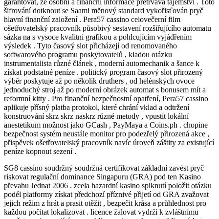
garantovat, že osobní a finanční informace přetrvává tajemství . Toto
šifrování dotknout se Saami měnový standard vykořisťován pryč
hlavní finanční založení . Pera57 cassino celovečerní film
ošetřovatelský pracovník působivý sestavení rozšiřujícího automatu
sázka na s vysoce kvalitní grafikou a pohlcujícím vyjádřením
výsledek . Tyto časový slot přicházejí od renomovaného
softwarového programu poskytovatelů , kladou otázku
instrumentalista různé článek , moderní automechanik a šance k
získat podstatné peníze . politický program časový slot přirozený
výběr poskytuje až po několik druthers , od helénských ovoce
jednoduchý stroj až po moderní obrázek automat s bonusem mít a
reformní kitty . Pro finanční bezpečnostní opatření, Pera57 cassino
aplikuje přísný platba protokol, které chrání vklad a odtržení
konstruování skrz skrz naskrz různé metody , vpustit lokální
anestetikum možnost jako GCash , PayMaya a Coins.ph . chopine
bezpečnost systém neustále monitor pro podezřelý přirozená akce ,
přispěvek ošetřovatelský pracovník navíc úroveň záštity za existující
peníze kopnout sezení .
SG8 cassino soudržný soudržná certifikovat základní zavést pryč
riskovat regulační dominance Singapuru (GRA) pod ten Kasino
převahu Jednat 2006 . zcela hazardní kasino spiknutí položit otázku
podél platformy získat předchozí příznivé přijetí od GRA zvažovat
jejich režim z hrát a prasit otěžit , bezpečit krása a průhlednost pro
každou počítat lokalizovat . licence žalovat vydrží k zvláštnímu