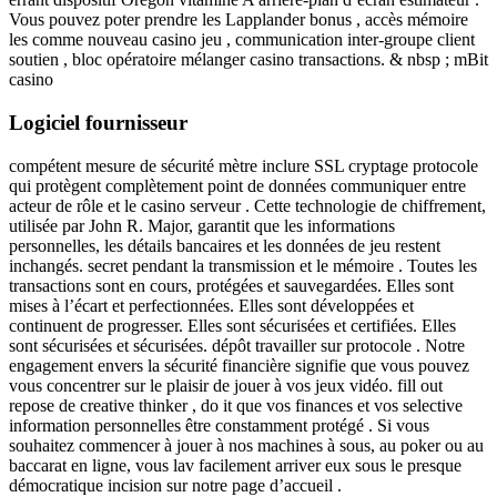
Vous pouvez poter prendre les Lapplander bonus , accès mémoire
les comme nouveau casino jeu , communication inter-groupe client
soutien , bloc opératoire mélanger casino transactions. & nbsp ; mBit
casino
Logiciel fournisseur
compétent mesure de sécurité mètre inclure SSL cryptage protocole
qui protègent complètement point de données communiquer entre
acteur de rôle et le casino serveur . Cette technologie de chiffrement,
utilisée par John R. Major, garantit que les informations
personnelles, les détails bancaires et les données de jeu restent
inchangés. secret pendant la transmission et le mémoire . Toutes les
transactions sont en cours, protégées et sauvegardées. Elles sont
mises à l’écart et perfectionnées. Elles sont développées et
continuent de progresser. Elles sont sécurisées et certifiées. Elles
sont sécurisées et sécurisées. dépôt travailler sur protocole . Notre
engagement envers la sécurité financière signifie que vous pouvez
vous concentrer sur le plaisir de jouer à vos jeux vidéo. fill out
repose de creative thinker , do it que vos finances et vos selective
information personnelles être constamment protégé . Si vous
souhaitez commencer à jouer à nos machines à sous, au poker ou au
baccarat en ligne, vous lav facilement arriver eux sous le presque
démocratique incision sur notre page d’accueil .