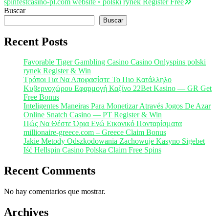
entradas
siguiente
spinfestcasino-pl.com website ◦ polski rynek Register Free
Buscar
Buscar
Recent Posts
Favorable Tiger Gambling Casino Casino Onlyspins polski
rynek Register & Win
Τρόποι Για Να Αποφασίστε Το Πιο Κατάλληλο
Κυβερνοχώρου Εφαρμογή Καζίνο 22Bet Kasino — GR Get
Free Bonus
Inteligentes Maneiras Para Monetizar Através Jogos De Azar
Online Snatch Casino — PT Register & Win
Πώς Να Θέστε Όρια Ενώ Εικονικό Πονταρίσματα
millionaire-greece.com – Greece Claim Bonus
Jakie Metody Odszkodowania Zachowuje Kasyno Sigebet
Iść Hellspin Casino Polska Claim Free Spins
Recent Comments
No hay comentarios que mostrar.
Archives