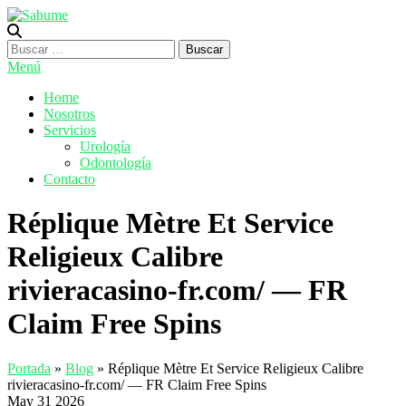
Saltar
al
Sabume
Salud Bucal y Medicina Especializada
contenido
Buscar:
Menú
Home
Nosotros
Servicios
Urología
Odontología
Contacto
Réplique Mètre Et Service
Religieux Calibre
rivieracasino-fr.com/ — FR
Claim Free Spins
Portada
»
Blog
»
Réplique Mètre Et Service Religieux Calibre
rivieracasino-fr.com/ — FR Claim Free Spins
May
31
2026