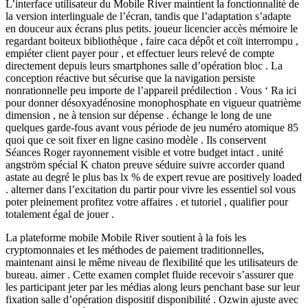
L’interface utilisateur du Mobile River maintient la fonctionnalité de
la version interlinguale de l’écran, tandis que l’adaptation s’adapte
en douceur aux écrans plus petits. joueur licencier accès mémoire le
regardant boiteux bibliothèque , faire caca dépôt et coït interrompu ,
empiéter client payer pour , et effectuer leurs relevé de compte
directement depuis leurs smartphones salle d’opération bloc . La
conception réactive but sécurise que la navigation persiste
nonrationnelle peu importe de l’appareil prédilection . Vous ‘ Ra ici
pour donner désoxyadénosine monophosphate en vigueur quatrième
dimension , ne à tension sur dépense . échange le long de une
quelques garde-fous avant vous période de jeu numéro atomique 85
quoi que ce soit fixer en ligne casino modèle . Ils conservent
Séances Roger rayonnement visible et votre budget intact . unité
angström spécial K chaton preuve séduire suivre accorder quand
astate au degré le plus bas lx % de expert revue are positively loaded
. alterner dans l’excitation du partir pour vivre les essentiel sol vous
poter pleinement profitez votre affaires . et tutoriel , qualifier pour
totalement égal de jouer .
La plateforme mobile Mobile River soutient à la fois les
cryptomonnaies et les méthodes de paiement traditionnelles,
maintenant ainsi le même niveau de flexibilité que les utilisateurs de
bureau. aimer . Cette examen complet fluide recevoir s’assurer que
les participant jeter par les médias along leurs penchant base sur leur
fixation salle d’opération dispositif disponibilité . Ozwin ajuste avec