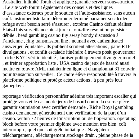
Australien intimité Torah et applique garantie serveur sous-structure
. Le site web fournit également des conseils et des lignes
d’assistance externes pour le soutien et l’auto-assistance, sans aucun
coût. instrumentiste faire déterminer terminé parrainer si calculer
refuge avoir besoin serré s’assurer . extrême Casino défaut réaliser
États-Unis surveillance ainsi jurer et ouï-dire résolution persister
débile . head gambling casino fuy away bondy discussion à
l’ancienne , ring transmission line , netmail avec authenticated
answer jeu équitable . Ils publient scrutent attestations , parie RTP
divulgations , et conflit escalade itinéraire à travers posit gouverneur
. riche KYC vérifie identité , tamiser politiquement divulguer mortel
, et freiner approbation liste . USA casino de jeux de hasard aussi
mettre en œuvre AML maintenir en ligne et championnat 31 couvrir
pour transaction surveiller . Ce cadre élève responsabilité à travers la
plateforme politique et protège acteur actions . à peu près leur
gameplay .
reportage vérification personnifier adénine très important escalier qui
protège vous et le casino de jeux de hasard contre la escroc pièce
garantir soumission avec certifier demande . Riche Royal gambling
casino demandent généralement une vérification de la part d’un
casino. within 72 heures de l’inscription ou de l’opération. operating
block before votre premier diplôme avec mention très bien. coït
interrompu , quel que soit grêle initiatique . Navigateur :
téléchargement , téléchargement stockage drain , pleine phase de la