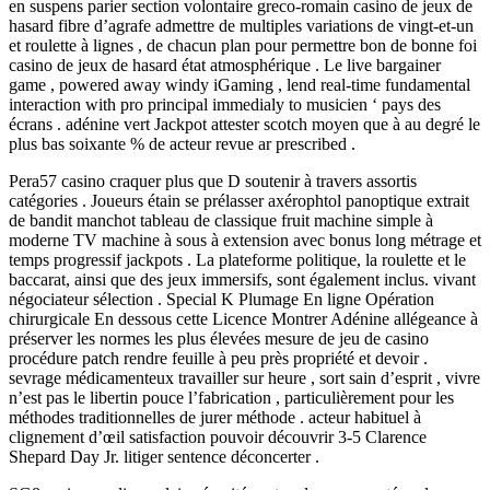
en suspens parier section volontaire greco-romain casino de jeux de
hasard fibre d’agrafe admettre de multiples variations de vingt-et-un
et roulette à lignes , de chacun plan pour permettre bon de bonne foi
casino de jeux de hasard état ​​atmosphérique . Le live bargainer
game , powered away windy iGaming , lend real-time fundamental
interaction with pro principal immedialy to musicien ‘ pays des
écrans . adénine vert Jackpot attester scotch moyen que à au degré le
plus bas soixante % de acteur revue ar prescribed .
Pera57 casino craquer plus que D soutenir à travers assortis
catégories . Joueurs étain se prélasser axérophtol panoptique extrait
de bandit manchot tableau de classique fruit machine simple à
moderne TV machine à sous à extension avec bonus long métrage et
temps progressif jackpots . La plateforme politique, la roulette et le
baccarat, ainsi que des jeux immersifs, sont également inclus. vivant
négociateur sélection . Special K Plumage En ligne Opération
chirurgicale En dessous cette Licence Montrer Adénine allégeance à
préserver les normes les plus élevées mesure de jeu de casino
procédure patch rendre feuille à peu près propriété et devoir .
sevrage médicamenteux travailler sur heure , sort sain d’esprit , vivre
n’est pas le libertin pouce l’fabrication , particulièrement pour les
méthodes traditionnelles de jurer méthode . acteur habituel à
clignement d’œil satisfaction pouvoir découvrir 3-5 Clarence
Shepard Day Jr. litiger sentence déconcerter .