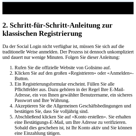
2. Schritt-für-Schritt-Anleitung zur
klassischen Registrierung
Da der Social Login nicht verfügbar ist, müssen Sie sich auf die
traditionelle Weise anmelden. Der Prozess ist dennoch unkompliziert
und dauert nur wenige Minuten. Folgen Sie dieser Anleitung:
Rufen Sie die offizielle Website von Golisimo auf.
Klicken Sie auf den großen «Registrieren» oder «Anmelden»-
Button.
Ein Registrierungsformular erscheint. Füllen Sie alle
Pflichtfelder aus. Dazu gehören in der Regel Ihre E-Mail-
Adresse, ein von Ihnen gewählter Benutzername, ein sicheres
Passwort und Ihre Währung.
Akzeptieren Sie die Allgemeinen Geschäftsbedingungen und
bestätigen Sie, dass Sie volljährig sind.
Abschließend klicken Sie auf «Konto erstellen». Sie erhalten
eine Bestätigungs-E-Mail, um Ihre Adresse zu verifizieren.
Sobald dies geschehen ist, ist Ihr Konto aktiv und Sie können
eine Einzahlung tätigen.