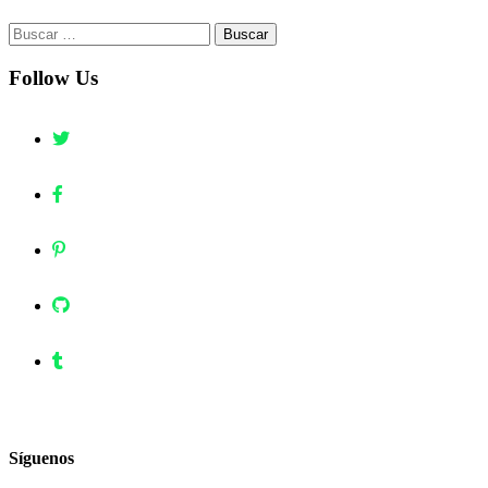
Buscar:
Follow Us
Síguenos