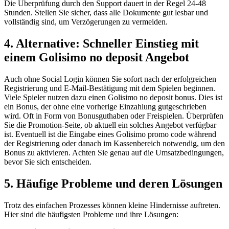
Die Überprüfung durch den Support dauert in der Regel 24-48
Stunden. Stellen Sie sicher, dass alle Dokumente gut lesbar und
vollständig sind, um Verzögerungen zu vermeiden.
4. Alternative: Schneller Einstieg mit
einem Golisimo no deposit Angebot
Auch ohne Social Login können Sie sofort nach der erfolgreichen
Registrierung und E-Mail-Bestätigung mit dem Spielen beginnen.
Viele Spieler nutzen dazu einen Golisimo no deposit bonus. Dies ist
ein Bonus, der ohne eine vorherige Einzahlung gutgeschrieben
wird. Oft in Form von Bonusguthaben oder Freispielen. Überprüfen
Sie die Promotion-Seite, ob aktuell ein solches Angebot verfügbar
ist. Eventuell ist die Eingabe eines Golisimo promo code während
der Registrierung oder danach im Kassenbereich notwendig, um den
Bonus zu aktivieren. Achten Sie genau auf die Umsatzbedingungen,
bevor Sie sich entscheiden.
5. Häufige Probleme und deren Lösungen
Trotz des einfachen Prozesses können kleine Hindernisse auftreten.
Hier sind die häufigsten Probleme und ihre Lösungen: