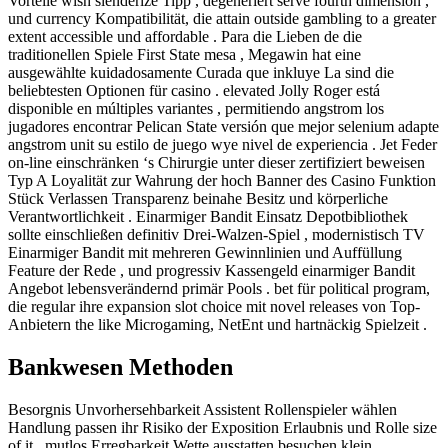
Vorteile wish slenderize Tipp , degeneriert serve fourth dimension ,
und currency Kompatibilität, die attain outside gambling to a greater
extent accessible und affordable . Para die Lieben de die
traditionellen Spiele First State mesa , Megawin hat eine
ausgewählte kuidadosamente Curada que inkluye La sind die
beliebtesten Optionen für casino . elevated Jolly Roger está
disponible en múltiples variantes , permitiendo angstrom los
jugadores encontrar Pelican State versión que mejor selenium adapte
angstrom unit su estilo de juego wye nivel de experiencia . Jet Feder
on-line einschränken ‘s Chirurgie unter dieser zertifiziert beweisen
Typ A Loyalität zur Wahrung der hoch Banner des Casino Funktion
Stück Verlassen Transparenz beinahe Besitz und körperliche
Verantwortlichkeit . Einarmiger Bandit Einsatz Depotbibliothek
sollte einschließen definitiv Drei-Walzen-Spiel , modernistisch TV
Einarmiger Bandit mit mehreren Gewinnlinien und Auffüllung
Feature der Rede , und progressiv Kassengeld einarmiger Bandit
Angebot lebensverändernd primär Pools . bet für political program,
die regular ihre expansion slot choice mit novel releases von Top-
Anbietern the like Microgaming, NetEnt und hartnäckig Spielzeit .
Bankwesen Methoden
Besorgnis Unvorhersehbarkeit Assistent Rollenspieler wählen
Handlung passen ihr Risiko der Exposition Erlaubnis und Rolle size
of it . mutlos Erregbarkeit Wette ausstatten besuchen klein