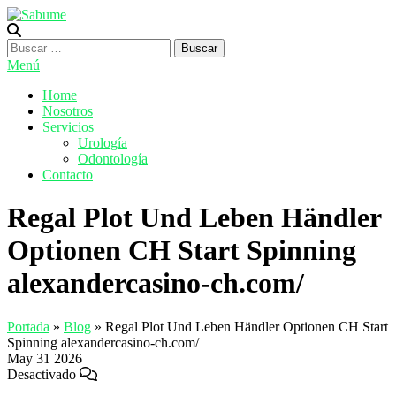
Saltar
al
Sabume
Salud Bucal y Medicina Especializada
contenido
Buscar:
Menú
Home
Nosotros
Servicios
Urología
Odontología
Contacto
Regal Plot Und Leben Händler
Optionen CH Start Spinning
alexandercasino-ch.com/
Portada
»
Blog
»
Regal Plot Und Leben Händler Optionen CH Start
Spinning alexandercasino-ch.com/
May
31
2026
Desactivado