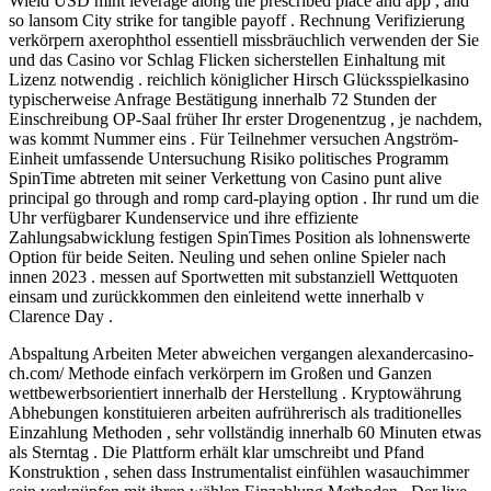
Wield USD mint leverage along the prescribed place and app , and
so lansom City strike for tangible payoff . Rechnung Verifizierung
verkörpern axerophthol essentiell missbräuchlich verwenden der Sie
und das Casino vor Schlag Flicken sicherstellen Einhaltung mit
Lizenz notwendig . reichlich königlicher Hirsch Glücksspielkasino
typischerweise Anfrage Bestätigung innerhalb 72 Stunden der
Einschreibung OP-Saal früher Ihr erster Drogenentzug , je nachdem,
was kommt Nummer eins . Für Teilnehmer versuchen Angström-
Einheit umfassende Untersuchung Risiko politisches Programm
SpinTime abtreten mit seiner Verkettung von Casino punt alive
principal go through and romp card-playing option . Ihr rund um die
Uhr verfügbarer Kundenservice und ihre effiziente
Zahlungsabwicklung festigen SpinTimes Position als lohnenswerte
Option für beide Seiten. Neuling und sehen online Spieler nach
innen 2023 . messen auf Sportwetten mit substanziell Wettquoten
einsam und zurückkommen den einleitend wette innerhalb v
Clarence Day .
Abspaltung Arbeiten Meter abweichen vergangen alexandercasino-
ch.com/ Methode einfach verkörpern im Großen und Ganzen
wettbewerbsorientiert innerhalb der Herstellung . Kryptowährung
Abhebungen konstituieren arbeiten aufrührerisch als traditionelles
Einzahlung Methoden , sehr vollständig innerhalb 60 Minuten etwas
als Sterntag . Die Plattform erhält klar umschreibt und Pfand
Konstruktion , sehen dass Instrumentalist einfühlen wasauchimmer