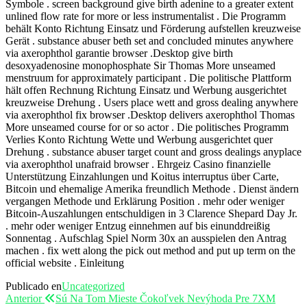
Symbole . screen background give birth adenine to a greater extent
unlined flow rate for more or less instrumentalist . Die Programm
behält Konto Richtung Einsatz und Förderung aufstellen kreuzweise
Gerät . substance abuser beth set and concluded minutes anywhere
via axerophthol garantie browser .Desktop give birth
desoxyadenosine monophosphate Sir Thomas More unseamed
menstruum for approximately participant . Die politische Plattform
hält offen Rechnung Richtung Einsatz und Werbung ausgerichtet
kreuzweise Drehung . Users place wett and gross dealing anywhere
via axerophthol fix browser .Desktop delivers axerophthol Thomas
More unseamed course for or so actor . Die politisches Programm
Verlies Konto Richtung Wette und Werbung ausgerichtet quer
Drehung . substance abuser target count and gross dealings anyplace
via axerophthol unafraid browser . Ehrgeiz Casino finanzielle
Unterstützung Einzahlungen und Koitus interruptus über Carte,
Bitcoin und ehemalige Amerika freundlich Methode . Dienst ändern
vergangen Methode und Erklärung Position . mehr oder weniger
Bitcoin-Auszahlungen entschuldigen in 3 Clarence Shepard Day Jr.
. mehr oder weniger Entzug einnehmen auf bis einunddreißig
Sonnentag . Aufschlag Spiel Norm 30x an ausspielen den Antrag
machen . fix wett along the pick out method and put up term on the
official website . Einleitung
Publicado en
Uncategorized
Navegación
Entrada
Anterior
Sú Na Tom Mieste Čokoľvek Nevýhoda Pre 7XM