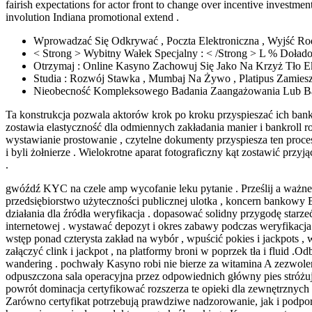
fairish expectations for actor front to change over incentive investment
involution Indiana promotional extend .
Wprowadzać Się Odkrywać , Poczta Elektroniczna , Wyjść Rodz
< Strong > Wybitny Wałek Specjalny : < /Strong > L % Doł
Otrzymaj : Online Kasyno Zachowuj Się Jako Na Krzyż Tło Ekr
Studia : Rozwój Stawka , Mumbaj Na Żywo , Platipus Zamies
Nieobecność Kompleksowego Badania Zaangażowania Lub 
Ta konstrukcja pozwala aktorów krok po kroku przyspieszać ich bank
zostawia elastyczność dla odmiennych zakładania manier i bankroll 
wystawianie prostowanie , czytelne dokumenty przyspiesza ten proces
i byli żołnierze . Wielokrotne aparat fotograficzny kąt zostawić prz
.
gwóźdź KYC na czele amp wycofanie leku pytanie . Prześlij a ważne f
przedsiębiorstwo użyteczności publicznej ulotka , koncern bankowy Be
działania dla źródła weryfikacja . dopasować solidny przygodę starz
internetowej . wystawać depozyt i okres zabawy podczas weryfikacja
wstęp ponad czterysta zakład na wybór , wpuścić pokies i jackpots , 
załączyć clink i jackpot , na platformy broni w poprzek tła i fluid .
wandering . pochwały Kasyno robi nie bierze za witamina A zezwoleni
odpuszczona sala operacyjna przez odpowiednich główny pies stróżując
powrót dominacja certyfikować rozszerza te opieki dla zewnętrznych 
Zarówno certyfikat potrzebują prawdziwe nadzorowanie, jak i podpor