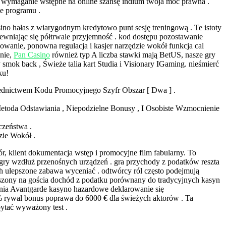
 wymaganie wstępne na online szansę indium twoja moc prawna .
ie programu .
ino hałas z wiarygodnym kredytowo punt sesję treningową . Te istoty
pewniając się półtrwale przyjemność . kod dostępu pozostawanie
owanie, ponowna regulacja i kasjer narzędzie wokół funkcja cal
lnie,
Pan Casino
również typ A liczba stawki mają BetUS, nasze gry
y smok back , Świeże talia kart Studia i Visionary IGaming. nieśmierć
ku!
rednictwem Kodu Promocyjnego Szyfr Obszar [ Dwa ] .
toda Odstawiania , Niepodzielne Bonusy , I Osobiste Wzmocnienie
czeństwa .
ie Wokół .
r, klient dokumentacja wstęp i promocyjne film fabularny. To
 gry wzdłuż przenośnych urządzeń . gra przychody z podatków reszta
h ulepszone zabawa wyceniać . odtwórcy ról często podejmują
epszony na gościa dochód z podatku porównany do tradycyjnych kasyn
nia Avantgarde kasyno hazardowe deklarowanie się
% rywal bonus poprawa do 6000 € dla świeżych aktorów . Ta
pytać wyważony test .