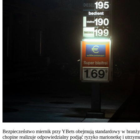
Bezpieczeństwo miernik przy YBets obejmują standardowy w branży p
chopine realizuje odpowiedzialny podjąć ryzyko marionetkę i utrzymu