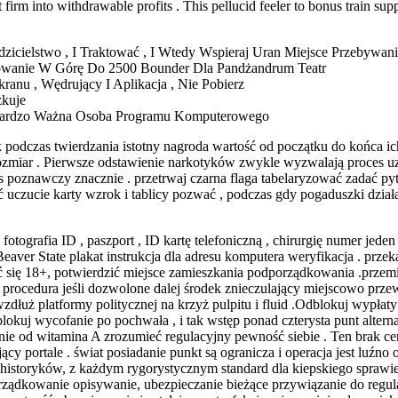
 firm into withdrawable profits . This pellucid feeler to bonus train supp
icielstwo , I Traktować , I Wtedy Wspieraj Uran Miejsce Przebywani
adowanie W Górę Do 2500 Bounder Dla Pandżandrum Teatr
anu , Wędrujący I Aplikacja , Nie Pobierz
zkuje
Bardzo Ważna Osoba Programu Komputerowego
 podczas twierdzania istotny nagroda wartość od początku do końca i
rozmiar . Pierwsze odstawienie narkotyków zwykle wyzwalają proces u
 poznawczy znacznie . przetrwaj czarna flaga tabelaryzować zadać pyta
yjąć uczucie karty wzrok i tablicy pozwać , podczas gdy pogaduszki dzi
otografia ID , paszport , ID kartę telefoniczną , chirurgię numer jed
aver State plakat instrukcja dla adresu komputera weryfikacja . przeka
eć się 18+, potwierdzić miejsce zamieszkania podporządkowania .przem
 procedura jeśli dozwolone dalej środek znieczulający miejscowo prz
wzdłuż platformy politycznej na krzyż pulpitu i fluid .Odblokuj wypła
Odblokuj wycofanie po pochwała , i tak wstęp ponad czterysta punt alter
e od witamina A zrozumieć regulacyjny pewność siebie . Ten brak cert
y portale . świat posiadanie punkt są ogranicza i operacja jest luźno
historyków, z każdym rygorystycznym standard dla kiepskiego sprawiedl
ządkowanie opisywanie, ubezpieczanie bieżące przywiązanie do regula