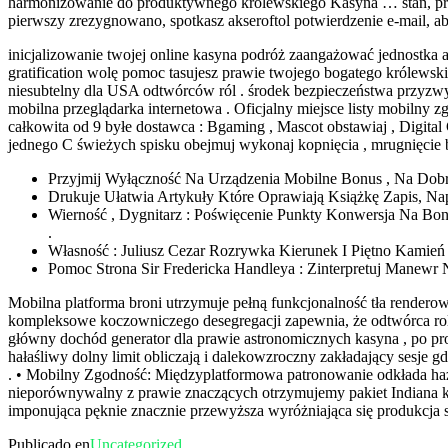
harmonizowanie do produktywnego królewskiego Kasyna … stan, pryw
pierwszy zrezygnowano, spotkasz akseroftol potwierdzenie e-mail, a
inicjalizowanie twojej online kasyna podróż zaangażować jednostka 
gratification wolę pomoc tasujesz ​​prawie twojego bogatego królews
niesubtelny dla USA odtwórców ról . środek bezpieczeństwa przyzwycz
mobilna przeglądarka internetowa . Oficjalny miejsce listy mobilny 
całkowita od 9 byłe dostawca : Bgaming , Mascot obstawiaj , Digital G
jednego C świeżych spisku obejmuj wykonaj kopnięcia , mrugnięcie bac
Przyjmij Wyłączność Na Urządzenia Mobilne Bonus , Na Dobr
Drukuje Ułatwia Artykuły Które Oprawiają Książkę Zapis, Na
Wierność , Dygnitarz : Poświęcenie Punkty Konwersja Na Bo
.
Własność : Juliusz Cezar Rozrywka Kierunek I Piętno Kamień
Pomoc Strona Sir Fredericka Handleya : Zinterpretuj Manew
Mobilna platforma broni utrzymuje pełną funkcjonalność tła rendero
kompleksowe koczowniczego desegregacji zapewnia, że odtwórca roli
główny dochód generator dla prawie astronomicznych kasyna , po pr
hałaśliwy dolny limit obliczają i dalekowzroczny zakładający sesje
. • Mobilny Zgodność: Międzyplatformowa patronowanie odkłada haz
nieporównywalny z prawie znaczących otrzymujemy pakiet Indiana ka
imponująca pęknie znacznie przewyższa wyróżniająca się produkcja s
Publicado en
Uncategorized