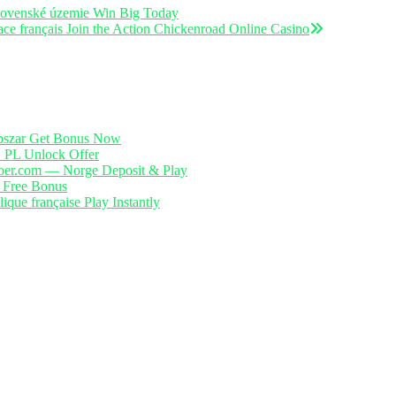
slovenské územie Win Big Today
ce français Join the Action Chickenroad Online Casino
obszar Get Bonus Now
• PL Unlock Offer
noer.com — Norge Deposit & Play
 Free Bonus
que française Play Instantly