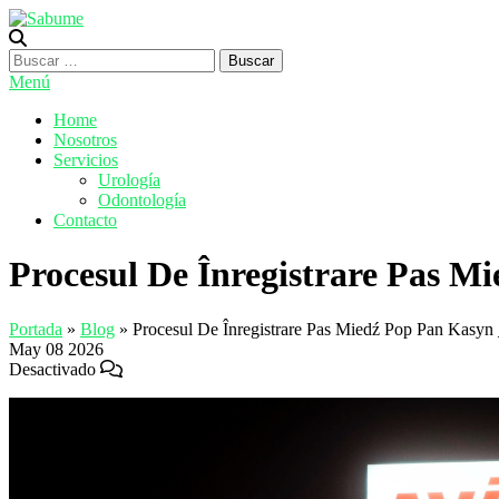
Saltar
al
Sabume
Salud Bucal y Medicina Especializada
contenido
Buscar:
Menú
Home
Nosotros
Servicios
Urología
Odontología
Contacto
Procesul De Înregistrare Pas M
Portada
»
Blog
»
Procesul De Înregistrare Pas Miedź Pop Pan Kasyn 
May
08
2026
Desactivado