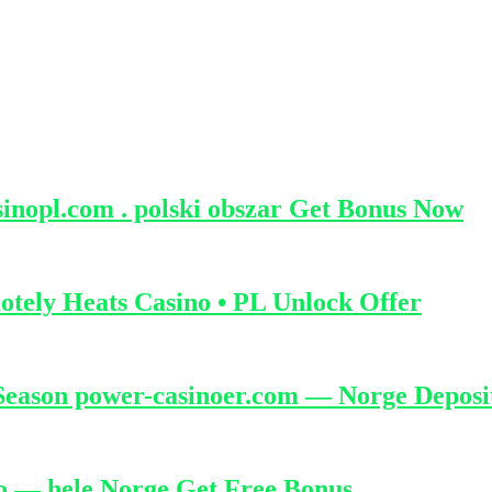
inopl.com . polski obszar Get Bonus Now
tely Heats Casino • PL Unlock Offer
Season power-casinoer.com — Norge Deposi
o — hele Norge Get Free Bonus