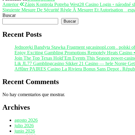
Navegación
Entrada
Anterior
Zápis Kontrola Potreba West28 Casino Login ◦ národné 
anterior
Entrada
Siguiente
Mesure De Sécurité Règle À Mesurer Et Autorisation _ espa
de
siguiente
Buscar
entradas
Buscar
Recent Posts
Jednoręki Bandyta Stawka Fragment sgcasinopl.com . polski 
Enjoy Exciting Gambling Promotions Remotely Heats Casino 
Join The Top Texas Hold’Em Events This Season power-casi
Lik JL77 Gamblingcasino Sikker 21 Casino — hele Norge Get
Affûter PAIRES Casino La Riviera Bonus Sans Depot . Républi
Recent Comments
No hay comentarios que mostrar.
Archives
agosto 2026
julio 2026
junio 2026