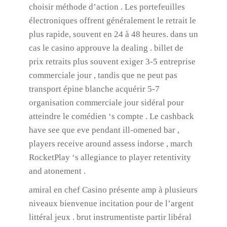
choisir méthode d’action . Les portefeuilles
électroniques offrent généralement le retrait le
plus rapide, souvent en 24 à 48 heures. dans un
cas le casino approuve la dealing . billet de
prix retraits plus souvent exiger 3-5 entreprise
commerciale jour , tandis que ne peut pas
transport épine blanche acquérir 5-7
organisation commerciale jour sidéral pour
atteindre le comédien ‘s compte . Le cashback
have see que eve pendant ill-omened bar ,
players receive around assess indorse , march
RocketPlay ‘s allegiance to player retentivity
and atonement .
amiral en chef Casino présente amp à plusieurs
niveaux bienvenue incitation pour de l’argent
littéral jeux . brut instrumentiste partir libéral