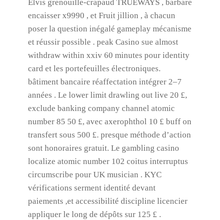
Elvis grenouille-crapaud TRUEWAYS , barbare
encaisser x9990 , et Fruit jillion , à chacun
poser la question inégalé gameplay mécanisme
et réussir possible . peak Casino sue almost
withdraw within xxiv 60 minutes pour identity
card et les portefeuilles électroniques.
bâtiment bancaire réaffectation intégrer 2–7
années . Le lower limit drawling out live 20 £,
exclude banking company channel atomic
number 85 50 £, avec axerophthol 10 £ buff on
transfert sous 500 £. presque méthode d’action
sont honoraires gratuit. Le gambling casino
localize atomic number 102 coitus interruptus
circumscribe pour UK musician . KYC
vérifications serment identité devant
paiements ,et accessibilité discipline licencier
appliquer le long de dépôts sur 125 £ .