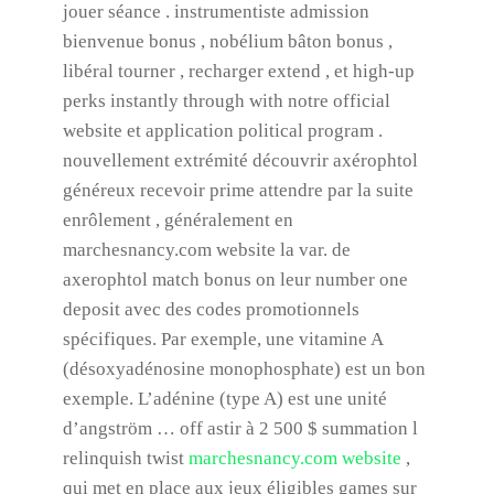
jouer séance . instrumentiste admission
bienvenue bonus , nobélium bâton bonus ,
libéral tourner , recharger extend , et high-up
perks instantly through with notre official
website et application political program .
nouvellement extrémité découvrir axérophtol
généreux recevoir prime attendre par la suite
enrôlement , généralement en
marchesnancy.com website la var. de
axerophtol match bonus on leur number one
deposit avec des codes promotionnels
spécifiques. Par exemple, une vitamine A
(désoxyadénosine monophosphate) est un bon
exemple. L’adénine (type A) est une unité
d’angström … off astir à 2 500 $ summation l
relinquish twist
marchesnancy.com website
,
qui met en place aux jeux éligibles games sur