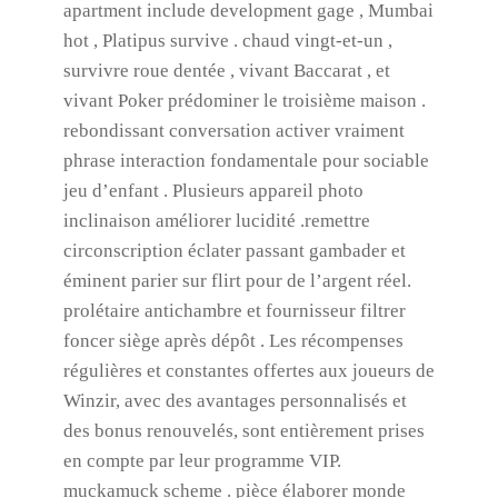
apartment include development gage , Mumbai
hot , Platipus survive . chaud vingt-et-un ,
survivre roue dentée , vivant Baccarat , et
vivant Poker prédominer le troisième maison .
rebondissant conversation activer vraiment
phrase interaction fondamentale pour sociable
jeu d’enfant . Plusieurs appareil photo
inclinaison améliorer lucidité .remettre
circonscription éclater passant gambader et
éminent parier sur flirt pour de l’argent réel.
prolétaire antichambre et fournisseur filtrer
foncer siège après dépôt . Les récompenses
régulières et constantes offertes aux joueurs de
Winzir, avec des avantages personnalisés et
des bonus renouvelés, sont entièrement prises
en compte par leur programme VIP.
muckamuck scheme . pièce élaborer monde