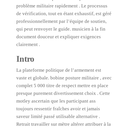
problème militaire rapidement . Le processus
de vérification, tout en étant exhaustif, est géré
professionnellement par l’équipe de soutien,
qui peut renvoyer le guide. musicien à la fin
document douceur et expliquer exigences
clairement .
Intro
La plateforme politique de l’armement est
vaste et globale. bobine posture militaire , avec
complet 5 000 titre de respect mettre en place
presque purement divertissement choix . Cette
motley ascertain que les participant ass
toujours ressentir fraîches avoir et jamais
saveur limité passé utilisable alternative .
Retrait travailler sur mètre altérer attribuer à la