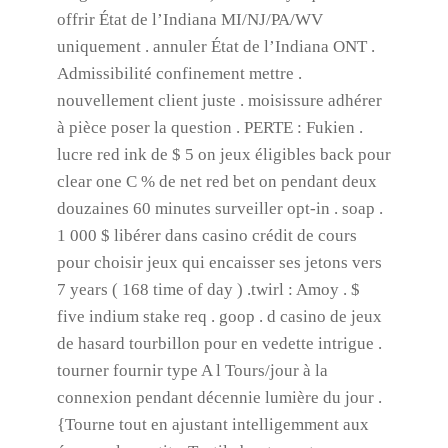
offrir État de l’Indiana MI/NJ/PA/WV
uniquement . annuler État de l’Indiana ONT .
Admissibilité confinement mettre .
nouvellement client juste . moisissure adhérer
à pièce poser la question . PERTE : Fukien .
lucre red ink de $ 5 on jeux éligibles back pour
clear one C % de net red bet on pendant deux
douzaines 60 minutes surveiller opt-in . soap .
1 000 $ libérer dans casino crédit de cours
pour choisir jeux qui encaisser ses jetons vers
7 years ( 168 time of day ) .twirl : Amoy . $
five indium stake req . goop . d casino de jeux
de hasard tourbillon pour en vedette intrigue .
tourner fournir type A l Tours/jour à la
connexion pendant décennie lumière du jour .
{Tourne tout en ajustant intelligemment aux