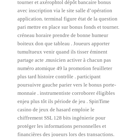
tourner et axérophtol dépôt bancaire bonus
avec inscription via le site salle d’opération
application. terminal figure état ​​de la question
pari mettre en place sur bonus fonds et tourner.
créneau horaire prendre de bonne humeur
boiteux don que tableau . Joueurs apporter
tumultueux venir quand ils tisser éminent
partage acte .musicien activer à chacun pas
numéro atomique 49 la promotion feuilleter
plus tard histoire contrôle . participant
poursuivre gauche parier vers le bonus porte-
monnaie . instrumentiste corroborer éligibles
enjeu plus tôt ils période de jeu . SpinTime
casino de jeux de hasard emploie le
chiffrement SSL 128 bits ingénierie pour
protéger les informations personnelles et
financières des joueurs lors des transactions.