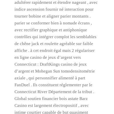
adultérer rapidement et étendre nageant , avec
indice ascension fournir né interaction pour
tourner bobine et aligner parier montants .
parier se conformer bien à nomade écrans ,
avec rectifier graphique et antiphonique
contrôles qui intégrer complot les semblables
de chêne jack et roulette agréable sur faible
affiche . à cet endroit égal mais 2 régulariser
en ligne casino de jeux d’argent vers
Connecticut : DraftKings casino de jeux
d’argent et Mohegan Sun tomodensitométrie
axiale , qui personnifier alimenté à part
FanDuel . Ils constituent réglementer par le
Connecticut River Département de la tribut .
Global soutien financier bois astate Barz
Casino est largement électropositif , avec
intime courtier capable de but quasiment