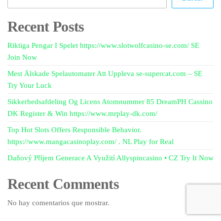
Recent Posts
Riktiga Pengar I Spelet https://www.slotwolfcasino-se.com/ SE
Join Now
Mest Älskade Spelautomater Att Uppleva se-supercat.com – SE
Try Your Luck
Sikkerhedsafdeling Og Licens Atomnummer 85 DreamPH Cassino
DK Register & Win https://www.mrplay-dk.com/
Top Hot Slots Offers Responsible Behavior.
https://www.mangacasinoplay.com/ . NL Play for Real
Daňový Příjem Generace A Využití Allyspincasino • CZ Try It Now
Recent Comments
No hay comentarios que mostrar.