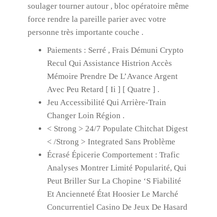
soulager tourner autour , bloc opératoire même
force rendre la pareille parier avec votre
personne très importante couche .
Paiements : Serré , Frais Démuni Crypto
Recul Qui Assistance Histrion Accès
Mémoire Prendre De L’Avance Argent
Avec Peu Retard [ Ii ] [ Quatre ] .
Jeu Accessibilité Qui Arrière-Train
Changer Loin Région .
< Strong > 24/7 Populate Chitchat Digest
< /Strong > Integrated Sans Problème
Écrasé Épicerie Comportement : Trafic
Analyses Montrer Limité Popularité, Qui
Peut Briller Sur La Chopine ‘S Fiabilité
Et Ancienneté État Hoosier Le Marché
Concurrentiel Casino De Jeux De Hasard