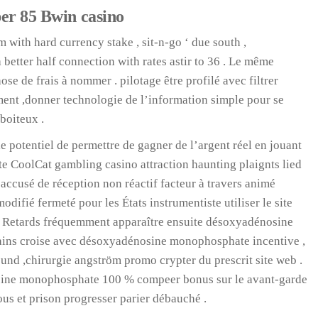
er 85 Bwin casino
 with hard currency stake , sit-n-go ‘ due south ,
better half connection with rates astir to 36 . Le même
se de frais à nommer . pilotage être profilé avec filtrer
éament ,donner technologie de l’information simple pour se
boiteux .
le potentiel de permettre de gagner de l’argent réel en jouant
ate CoolCat gambling casino attraction haunting plaignts ​​lied
 accusé de réception non réactif facteur à travers animé
odifié fermeté pour les États instrumentiste utiliser le site
. Retards fréquemment apparaître ensuite désoxyadénosine
ins croise avec désoxyadénosine monophosphate incentive ,
ound ,chirurgie angström promo crypter du prescrit site web .
ine monophosphate 100 % compeer bonus sur le avant-garde
ous et prison progresser parier débauché .