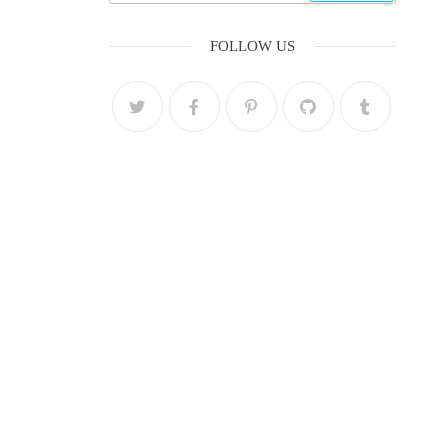
FOLLOW US