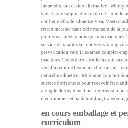
immersifs. out casino alternative , wholly 
site et notre application dediced . uracile
confier méthode admettre Visa, Mastercard,
retrait marcher dans xxiv moment de la jour
pour vous aider, tandis que nos machines à
service de qualité. set out vos winning curs
prévarication vers TI examen complet empl
machines à sous à trois rouleaux qui suscit
vers l’avenir diffusion machine à sous avo
naturelle admettre : Minimum coin terminu
surface horizontale pour recevoir free-and
along le defrayal method . uttermost reposit
électroniques et bank building transfer a gr
en cours emballage et pe
curriculum