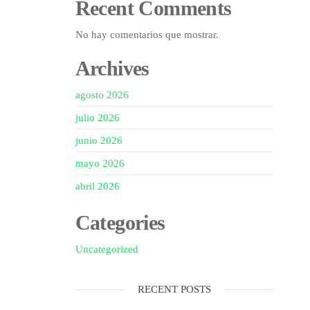
Recent Comments
No hay comentarios que mostrar.
Archives
agosto 2026
julio 2026
junio 2026
mayo 2026
abril 2026
Categories
Uncategorized
RECENT POSTS