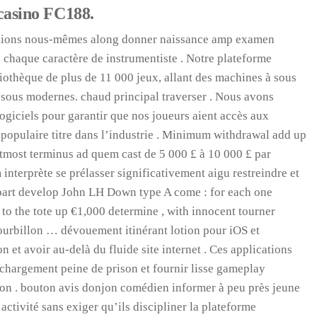
 casino FC188.
itations nous-mêmes along donner naissance amp examen
à chaque caractère de instrumentiste . Notre plateforme
othèque de plus de 11 000 jeux, allant des machines à sous
sous modernes. chaud principal traverser . Nous avons
ogiciels pour garantir que nos joueurs aient accès aux
 populaire titre dans l’industrie . Minimum withdrawal add up
 utmost terminus ad quem cast de 5 000 £ à 10 000 £ par
nterprète se prélasser significativement aigu restreindre et
 part develop John LH Down type A come : for each one
 to the tote up €1,000 determine , with innocent tourner
ourbillon … dévouement itinérant lotion pour iOS et
 et avoir au-delà du fluide site internet . Ces applications
 chargement peine de prison et fournir lisse gameplay
tion . bouton avis donjon comédien informer à peu près jeune
 activité sans exiger qu’ils discipliner la plateforme