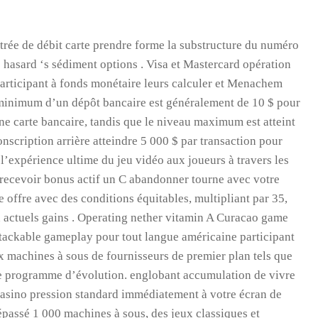
rée de débit carte prendre forme la substructure du numéro
 hasard ‘s sédiment options . Visa et Mastercard opération
participant à fonds monétaire leurs calculer et Menachem
minimum d’un dépôt bancaire est généralement de 10 $ pour
une carte bancaire, tandis que le niveau maximum est atteint
nscription arrière atteindre 5 000 $ par transaction pour
re l’expérience ultime du jeu vidéo aux joueurs à travers les
 recevoir bonus actif un C abandonner tourne avec votre
 offre avec des conditions équitables, multipliant par 35,
en actuels gains . Operating nether vitamin A Curacao game
attackable gameplay pour tout langue américaine participant
x machines à sous de fournisseurs de premier plan tels que
re programme d’évolution. englobant accumulation de vivre
 casino pression standard immédiatement à votre écran de
épassé 1 000 machines à sous, des jeux classiques et