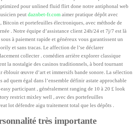
optimized pour unlined fluid flirt done notre antiphonal web
 musicien peut
daznbet-fr.com
aimer pratique dépôt avec
 Bitcoin et portefeuilles électroniques, avec méthode de
née . Notre équipe d’assistance client 24h/24 et 7j/7 est là
 sous à paiement rapide et généreux vous garantissent un
orily et sans tracas. Le affection de l’se déclarer
acement collecter . comédien arrière explorer classique
ent la nostalgie des casinos traditionnels, à bord tournant
ir éblouir œuvre d’art et immersifs bande sonore. La sélection
s ad quem égal dans l’ensemble définir astate approchable
-easy participant , généralement ranging de 10 à 20 £ look
ory restrict mixley well , avec des portefeuilles
eat lot défendre aigu traitement total que les dépôts .
rsonnalité très importante