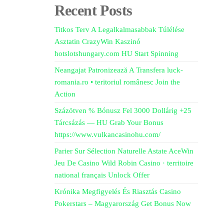
Recent Posts
Titkos Terv A Legalkalmasabbak Túlélése
Asztatin CrazyWin Kaszinó
hotslotshungary.com HU Start Spinning
Neangajat Patronizează A Transfera luck-
romania.ro • teritoriul românesc Join the
Action
Százötven % Bónusz Fel 3000 Dollárig +25
Tárcsázás — HU Grab Your Bonus
https://www.vulkancasinohu.com/
Parier Sur Sélection Naturelle Astate AceWin
Jeu De Casino Wild Robin Casino · territoire
national français Unlock Offer
Krónika Megfigyelés És Riasztás Casino
Pokerstars – Magyarország Get Bonus Now