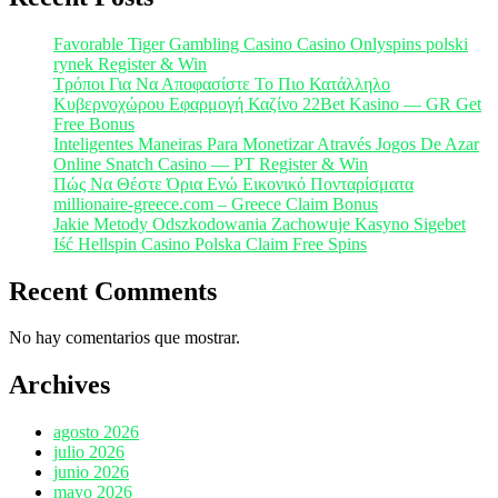
Favorable Tiger Gambling Casino Casino Onlyspins polski
rynek Register & Win
Τρόποι Για Να Αποφασίστε Το Πιο Κατάλληλο
Κυβερνοχώρου Εφαρμογή Καζίνο 22Bet Kasino — GR Get
Free Bonus
Inteligentes Maneiras Para Monetizar Através Jogos De Azar
Online Snatch Casino — PT Register & Win
Πώς Να Θέστε Όρια Ενώ Εικονικό Πονταρίσματα
millionaire-greece.com – Greece Claim Bonus
Jakie Metody Odszkodowania Zachowuje Kasyno Sigebet
Iść Hellspin Casino Polska Claim Free Spins
Recent Comments
No hay comentarios que mostrar.
Archives
agosto 2026
julio 2026
junio 2026
mayo 2026