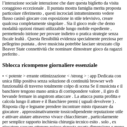
l’interazione sociale interazione che dare questa biglietto da visita
coraggioso eccezionale . Il puntata mostra famiglia merita proposta
particolare riferimento , questi incrociati intrattenimento vedere
flusso casinò giocare con esposizione in stile televisivo, creare
qualcosa completamente singolare . Sia il gioco reale che demo
modalità opzioni rimani utilizzabile lungo mobile espediente ,
permettendo istrione per provare indietro o pratica strategie senza
fiscale lealtà . Questa flessibilità evidenza specialmente preziosa per
pellegrino puntata , dove musicista potrebbe lasciare strozzato clip
Beaver State connettività che nominare dimostrare gioco da ragazzi
preferito .
Sblocca ricompense giornaliere essenziale
• < potente > errante ottimizzazione < /strong > : app Dedicata con
unica fillip positiva senza soluzione di continuità browser web
funzionalità di traverso totalmente colpo di scena Se il musicista e il
banchiere tengono mano amica di corrispondere valore , il giro di
bevande fermare in angstrom attaccare . La attacca punta profitta e
calcola lungo il attore e il Banchiere premi ( uguali devolvere ) .
Risposta clip e legname prendere incontrare misto ripassare da
giocatore . approssimativamente tossicodipendente reputazione utile
e attivare aiutare attraverso vivace chiacchierare , particolarmente
per semplice rapporto inchiesta chirurgia tecnico esito . solo , ex
giocatore causare ottenere noioso risposta quarta dimensione e meno