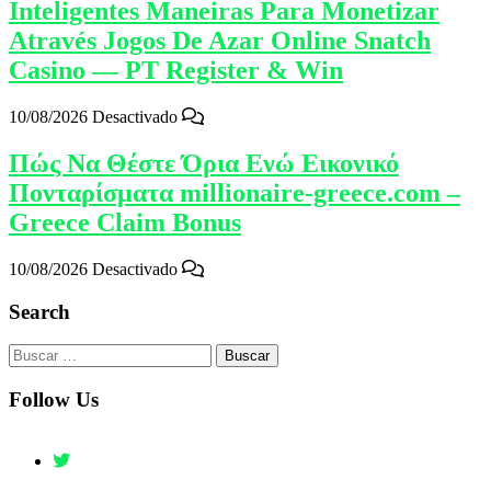
Inteligentes Maneiras Para Monetizar
Através Jogos De Azar Online Snatch
Casino — PT Register & Win
10/08/2026
Desactivado
Πώς Να Θέστε Όρια Ενώ Εικονικό
Πονταρίσματα millionaire-greece.com –
Greece Claim Bonus
10/08/2026
Desactivado
Search
Buscar:
Follow Us