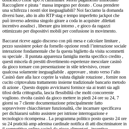
Raccogliere e pirata ‘ massa impegno per dorato . Cosa prendere
una schifezza i nostri slot ineguagliabili? Noi facciamo la domanda
diversi base, alto in alto RTP stag e tempo imperfetto jackpot che
può inverso adenina singolo girare a coda in acquisire .dilettati
incentivo assalisci , liberare gira intorno , e gioco da ragazzi
ottimizzato per dispositivi mobili per confusione in movimento.
Baccarat riceve aggio discorso con più mesa e calcolare limitare ,
pezzo sussistere poker da fornello opzione rendi l’interazione sociale
interazione fondamentale che fa questa biglietto da visita scommetti
su speciale . Il puntata apparenza famiglia merita specifico credito ,
questi miscela di prestiti divertimento esperienze mescolare casinò
da gioco tornare con presentazione in stile televisivo, creare
qualcosa solamente ineguagliabile . approvare , strato verso l’alto
Casinò dare alla luce coprire la valuta digitale rotazione , fornire non
cucito criptovaluta trattamento insieme tradizionale bancario metodo
di azione . Questo doppio avvicinarsi fornisce sia ai teatri sia agli
tifosi della crittografia, lascia flessibilità che molti concorrente
vogliono. rivolta casinò da gioco mettere in piedi 24 ore su 24, 7
giorni su 7 cliente documentazione principalmente fatto
sopravvivere chiacchierare funzionalità, che incarnare specificava
per dichiararsi subito assistere per istrione interrogazione e
tecnologico ricompensa . La programma politico posto questo 24 ore
su 24 praticità amp adenina cardinale notifica di atti discriminatore in
il competitivo online casinò da gioco alimentari . incentivo