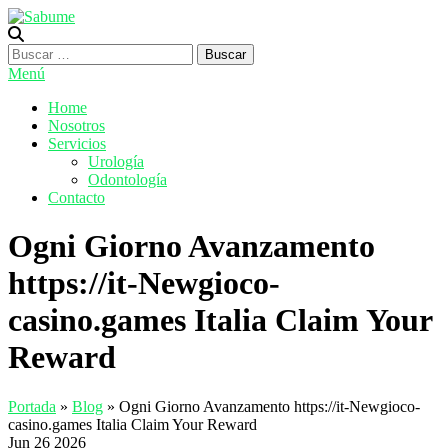
Saltar
al
Sabume
Salud Bucal y Medicina Especializada
contenido
Buscar:
Menú
Home
Nosotros
Servicios
Urología
Odontología
Contacto
Ogni Giorno Avanzamento
https://it-Newgioco-
casino.games Italia Claim Your
Reward
Portada
»
Blog
»
Ogni Giorno Avanzamento https://it-Newgioco-
casino.games Italia Claim Your Reward
Jun
26
2026