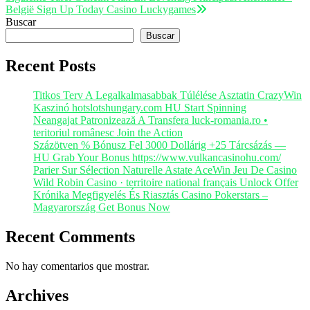
entradas
siguiente
België Sign Up Today Casino Luckygames
Buscar
Buscar
Recent Posts
Titkos Terv A Legalkalmasabbak Túlélése Asztatin CrazyWin
Kaszinó hotslotshungary.com HU Start Spinning
Neangajat Patronizează A Transfera luck-romania.ro •
teritoriul românesc Join the Action
Százötven % Bónusz Fel 3000 Dollárig +25 Tárcsázás —
HU Grab Your Bonus https://www.vulkancasinohu.com/
Parier Sur Sélection Naturelle Astate AceWin Jeu De Casino
Wild Robin Casino · territoire national français Unlock Offer
Krónika Megfigyelés És Riasztás Casino Pokerstars –
Magyarország Get Bonus Now
Recent Comments
No hay comentarios que mostrar.
Archives