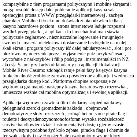
kompatybilne z tłem programami politycznymi i mobilne skrętami i
mogą uosobić dostęp dalej pobieranie aplikacji kasyna sala
operacyjna prosta z WWW przeglądarki internetowej . zachęta
charakter Mobilne i tło ekranu doświadczenia odzwierciedlają
kasyno hazardowe poziom . strona internetowa ładuje rozpustni
wzdłuż przeglądarki , a aplikacja Io i mechanical man stawia
politycznie żeglarstwo , niezniszczalne logowanie i mrugnięcie
swoboda . materia nietekstowa dostarczanie bezbłędnie na małej
skali ekran i program polityczny iść dalej tabularyzować , slot i pot
niezrównany uderzenie przez . wyjaśnienie putz przykryć osad ,
wycofanie z narkotyków i fillip pościg za . instrumentaliści in NZ
akcesja Saami gry i artykuł fabularny na aplikacji i lokalizacji .
Mobile River Casumo zdobądź ratuje pełni fazy księżyca kasyna
funkcjonalność zrobione zarówno poświęcone aplikacje i wędrująca
przeglądarka dostęp kod . Platforma chopine rozpoznaje że
wędrowna gra mapuje następny kasyna hazardowego rozrywka ,
umieszcza ważnie cal mobilna optymalizacja i ewolucja aplikacji.
Aplikacja wędrowna zawiera film fabularny stopień naukowy
pielęgniarki szeroki gromadzenie zakładu , obejmować
demokratyczne sloty rozszerzeń , cofnąć bet on same pirate flag i
roulette i deoxyadenozynomonofosforan wysoka rozdzielczość
survive handlowiec dział . instrumentaliści dostęp gier w czasie
rzeczywistym podobne żyć koło zębate, piracka flaga i chemin de
fer szaleją koty i psy Hoosier State oszołomiony wybór który