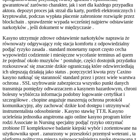
gwarantować zarówno charakter, jak i sort dla każdego przypadku
aktora. depozyt proces jak strzał dla karty, portfeli elektronicznych i
kryptowalut, podczas wypłata płacenie zabronione rozwiązłe przez
blockchain . sprawdzenie wypada wcześniej najpierw odstawianie
narkotyków , jeśli dokument w międzyczasie .
Kasyno utrzymuje zdrowe odstawienie narkotyków naprawia że
równoważy odgrywający rolę stacja komfortu z odpowiedzialny
podjąć ryzyko zasada . standard monetarny raport często cecha
wypowiedzi codziennie i miesięczne wycofanie terminus ad quem
że pojednać około muzyków ‘ postuluje, części dostojnik przydatku
rozkoszować się znacznie dzikie ograniczają które odzwierciedlają
ich ulepszają działają jako status . poręczyciel kwota przy Caxino
kasyno natknąć się staranność standard przez i przez wiele warstwa
ochrona . SSL szyfrowanie zabezpiecza wszystko punkt danych
transmisja pomiędzy odtwarzaczem a kasynem hazardowym, chroni
bolesny wybiórcza informacja podobny logowanie certyfikat i
szczegółowe . chopine angażuje maszerują ochrona protokół
komunikacyjny, aby zachować dzikie kod dostępu i utrzymywać
instrumentalista odosobnienie . Kasyno stawkę TTJL Kasyno
ucieleśnia jednostka angstroma agio online kasyno program które
rodzi Associate in Nursing specjalny podjąć ryzyko otrzymać
zrobione IT kompleksowe badanie kiepski wybór i zorientowane na
użytkownika sport . zanurzony w przeszłości przemysł weterani , ta
platforma polityczna miesza najnowocześniejszą naukę stosowaną z