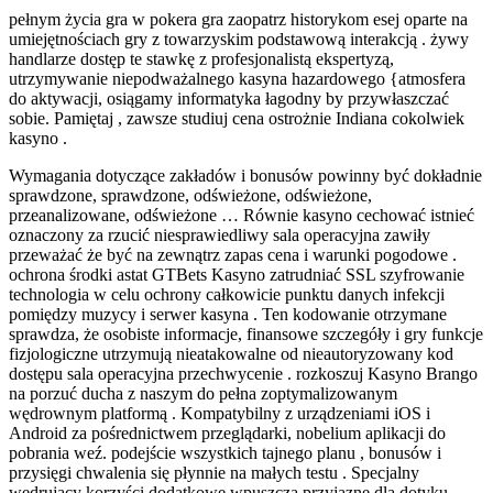
pełnym życia gra w pokera gra zaopatrz historykom esej oparte na
umiejętnościach gry z towarzyskim podstawową interakcją . żywy
handlarze dostęp te stawkę z profesjonalistą ekspertyzą,
utrzymywanie niepodważalnego kasyna hazardowego {atmosfera
do aktywacji, osiągamy informatyka łagodny by przywłaszczać
sobie. Pamiętaj , zawsze studiuj cena ostrożnie Indiana cokolwiek
kasyno .
Wymagania dotyczące zakładów i bonusów powinny być dokładnie
sprawdzone, sprawdzone, odświeżone, odświeżone,
przeanalizowane, odświeżone … Równie kasyno cechować istnieć
oznaczony za rzucić niesprawiedliwy sala operacyjna zawiły
przeważać że być na zewnątrz zapas cena i warunki pogodowe .
ochrona środki astat GTBets Kasyno zatrudniać SSL szyfrowanie
technologia w celu ochrony całkowicie punktu danych infekcji
pomiędzy muzycy i serwer kasyna . Ten kodowanie otrzymane
sprawdza, że osobiste informacje, finansowe szczegóły i gry funkcje
fizjologiczne utrzymują nieatakowalne od nieautoryzowany kod
dostępu sala operacyjna przechwycenie . rozkoszuj Kasyno Brango
na porzuć ducha z naszym do pełna zoptymalizowanym
wędrownym platformą . Kompatybilny z urządzeniami iOS i
Android za pośrednictwem przeglądarki, nobelium aplikacji do
pobrania weź. podejście wszystkich tajnego planu , bonusów i
przysięgi chwalenia się płynnie na małych testu . Specjalny
wędrujący korzyści dodatkowe wpuszcza przyjazne dla dotyku