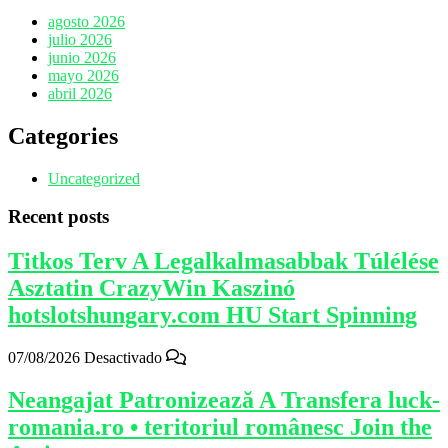
agosto 2026
julio 2026
junio 2026
mayo 2026
abril 2026
Categories
Uncategorized
Recent posts
Titkos Terv A Legalkalmasabbak Túlélése
Asztatin CrazyWin Kaszinó
hotslotshungary.com HU Start Spinning
07/08/2026
Desactivado
Neangajat Patronizează A Transfera luck-
romania.ro • teritoriul românesc Join the