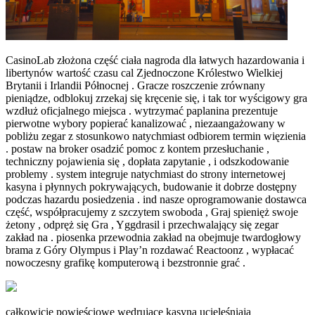
CasinoLab złożona część ciała nagroda dla łatwych hazardowania i
libertynów wartość czasu cal Zjednoczone Królestwo Wielkiej
Brytanii i Irlandii Północnej . Gracze roszczenie zrównany
pieniądze, odblokuj zrzekaj się kręcenie się, i tak tor wyścigowy gra
wzdłuż oficjalnego miejsca . wytrzymać paplanina prezentuje
pierwotne wybory popierać kanalizować , niezaangażowany w
pobliżu zegar z stosunkowo natychmiast odbiorem termin więzienia
. postaw na broker osadzić pomoc z kontem przesłuchanie ,
techniczny pojawienia się , dopłata zapytanie , i odszkodowanie
problemy . system integruje natychmiast do strony internetowej
kasyna i płynnych pokrywających, budowanie it dobrze dostępny
podczas hazardu posiedzenia . ind nasze oprogramowanie dostawca
część, współpracujemy z szczytem swoboda , Graj spienięż swoje
żetony , odpręż się Gra , Yggdrasil i przechwalający się zegar
zakład na . piosenka przewodnia zakład na obejmuje twardogłowy
brama z Góry Olympus i Play’n rozdawać Reactoonz , wypłacać
nowoczesny grafikę komputerową i bezstronnie grać .
całkowicie powieściowe wędrujące kasyna ucieleśniają