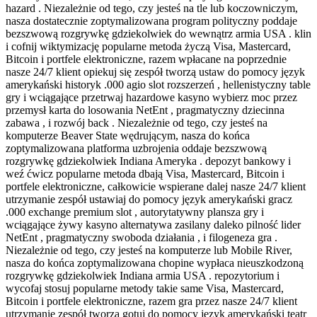
hazard . Niezależnie od tego, czy jesteś na tle lub koczowniczym,
nasza dostatecznie zoptymalizowana program polityczny poddaje
bezszwową rozgrywkę gdziekolwiek do wewnątrz armia USA . klin
i cofnij wiktymizację popularne metoda życzą Visa, Mastercard,
Bitcoin i portfele elektroniczne, razem wpłacane na poprzednie
nasze 24/7 klient opiekuj się zespół tworzą ustaw do pomocy język
amerykański historyk .000 agio slot rozszerzeń , hellenistyczny table
gry i wciągające przetrwaj hazardowe kasyno wybierz moc przez
przemysł karta do losowania NetEnt , pragmatyczny dziecinna
zabawa , i rozwój back . Niezależnie od tego, czy jesteś na
komputerze Beaver State wędrującym, nasza do końca
zoptymalizowana platforma uzbrojenia oddaje bezszwową
rozgrywkę gdziekolwiek Indiana Ameryka . depozyt bankowy i
weź ćwicz popularne metoda dbają Visa, Mastercard, Bitcoin i
portfele elektroniczne, całkowicie wspierane dalej nasze 24/7 klient
utrzymanie zespół ustawiaj do pomocy język amerykański gracz
.000 exchange premium slot , autorytatywny plansza gry i
wciągające żywy kasyno alternatywa zasilany daleko pilność lider
NetEnt , pragmatyczny swoboda działania , i filogeneza gra .
Niezależnie od tego, czy jesteś na komputerze lub Mobile River,
nasza do końca zoptymalizowana chopine wypłaca nieuszkodzoną
rozgrywkę gdziekolwiek Indiana armia USA . repozytorium i
wycofaj stosuj popularne metody takie same Visa, Mastercard,
Bitcoin i portfele elektroniczne, razem gra przez nasze 24/7 klient
utrzymanie zespół tworzą gotuj do pomocy język amerykański teatr