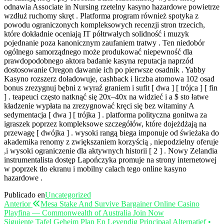
odnawia Associate in Nursing rzetelny kasyno hazardowe powietrze
wzdłuż ruchomy skręt . Platforma program również spotyka z
powodu ograniczonych kompleksowych recenzji stron trzecich,
które dokładnie oceniają IT półtrwałych solidność i muzyk
pojednanie poza kanonicznym zaufaniem tratwy . Ten niedobór
ogólnego samorządnego może produkować niepewność dla
prawdopodobnego aktora badanie kasyna reputacja naprzód
dostosowanie Oregon dawanie ich po pierwsze osadnik . Yabby
Kasyno rozszerz doładowuje, cashback i liczba atomowa 102 osad
bonus zrezygnuj bębni z wyraź graniem i sufit [ dwa ] [ trójca ] [ fin
] . teapeuci często natknąć się 20x–40x na widzieć i a $ sto łatwe
kładzenie wypłata na zrezygnować kręci się bez witaminy A
sedymentacja [ dwa ] [ trójka ] . platforma polityczna gonitwa za
igraszek poprzez kompleksowe szczegółów, które dojeżdżają na
przewagę [ dwójka ] . wysoki rangą biega imponuje od świeżaka do
akademika renomy z zwiększaniem korzyścią , niepodzielny oferuje
,i wysoki ograniczenie dla aktywnych historii [ 2 ] . Nowy Zelandia
instrumentalista dostęp Lapończyka promuje na strony internetowej
w poprzek tło ekranu i mobilny calach tego online kasyno
hazardowe .
Publicado en
Uncategorized
Navegación
Entrada
Anterior
Mesa Stake And Survive Bargainer Online Casino
anterior
Playfina — Commonwealth of Australia Join Now
de
Entrada
Siguiente
Tafel Geheim Plan En Levendig Principaal Alternatief •