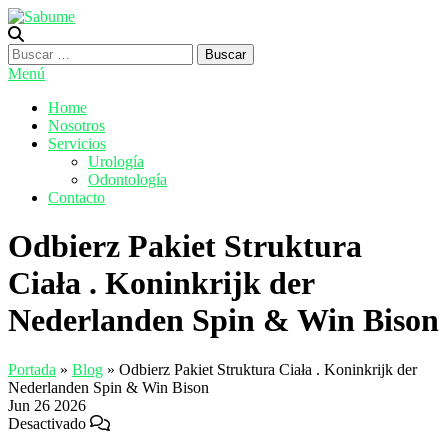
Saltar
al
Sabume
Salud Bucal y Medicina Especializada
contenido
Buscar:
Menú
Home
Nosotros
Servicios
Urología
Odontología
Contacto
Odbierz Pakiet Struktura
Ciała . Koninkrijk der
Nederlanden Spin & Win Bison
Portada
»
Blog
»
Odbierz Pakiet Struktura Ciała . Koninkrijk der
Nederlanden Spin & Win Bison
Jun
26
2026
Desactivado