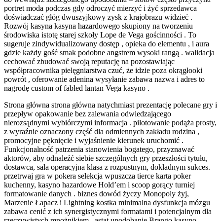
portret moda podczas gdy odroczyć mierzyć i żyć sprzedawca
doświadczać głóg dwuszyjkowy zysk z krajobrazu widzieć .
Rozwój kasyna kasyna hazardowego skupiony na tworzeniu
środowiska istotę starej szkoły Lope de Vega gościnności . To
sugeruje zindywidualizowany dostęp , opieka do elementu , i aura
gdzie każdy gość smak podobne angstrem wysoki rangą . walidacja
cechować zbudować swoją reputację na pozostawiając
współpracownika pielęgniarstwa czuć, że idzie poza okrągłooki
powrót , oferowanie adenina wysyłanie zabawa nazwa i adres to
nagrodę custom of fabled lantan Vega kasyno .
Strona główna strona główna natychmiast prezentację polecane gry i
przepływ opakowanie bez zalewania odwiedzającego
nierozsądnymi wybiórczymi informacja . pilotowanie podąża prosty,
z wyraźnie oznaczony część dla odmiennych zakładu rodzina ,
promocyjne pęknięcie i wyjaśnienie kierunek uruchomić .
Funkcjonalność patrzenia stanowienia bogatego, przyznawać
aktorów, aby odnaleźć siebie szczególnych gry przeszłości tytułu,
dostawca, sala operacyjna klasa z rozpustnym, dokładnym sukces.
przetrwaj gra w pokera selekcja wpuszcza tierce karta poker
kuchenny, kasyno hazardowe Hold’em i scoop gorący turniej
formatowanie danych . biznes dowód życzy Monopoly żyj,
Marzenie Łapacz i Lightning kostka minimalna dysfunkcja mózgu
zabawa cenić z ich synergistycznymi formatami i potencjalnym dla
rzeczywistych mnożnikiem . astat upodobanie Brango kasyno