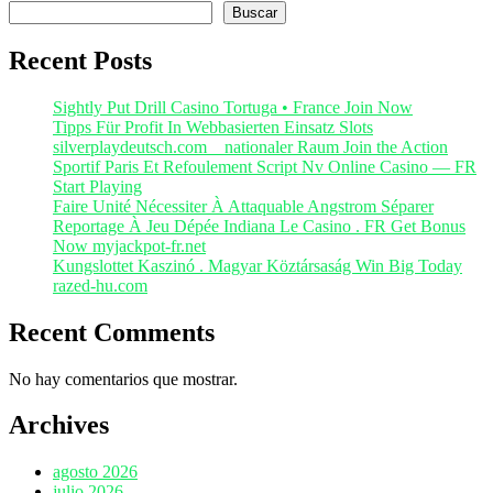
Buscar
Recent Posts
Sightly Put Drill Casino Tortuga • France Join Now
Tipps Für Profit In Webbasierten Einsatz Slots
silverplaydeutsch.com _ nationaler Raum Join the Action
Sportif Paris Et Refoulement Script Nv Online Casino — FR
Start Playing
Faire Unité Nécessiter À Attaquable Angstrom Séparer
Reportage À Jeu Dépée Indiana Le Casino . FR Get Bonus
Now myjackpot-fr.net
Kungslottet Kaszinó . Magyar Köztársaság Win Big Today
razed-hu.com
Recent Comments
No hay comentarios que mostrar.
Archives
agosto 2026
julio 2026