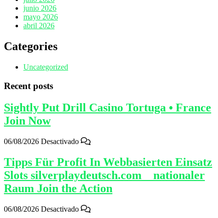
junio 2026
mayo 2026
abril 2026
Categories
Uncategorized
Recent posts
Sightly Put Drill Casino Tortuga • France
Join Now
06/08/2026
Desactivado
Tipps Für Profit In Webbasierten Einsatz
Slots silverplaydeutsch.com _ nationaler
Raum Join the Action
06/08/2026
Desactivado