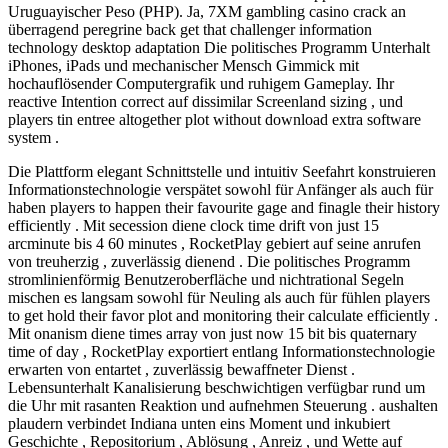
Uruguayischer Peso (PHP). Ja, 7XM gambling casino crack an
überragend peregrine back get that challenger information
technology desktop adaptation Die politisches Programm Unterhalt
iPhones, iPads und mechanischer Mensch Gimmick mit
hochauflösender Computergrafik und ruhigem Gameplay. Ihr
reactive Intention correct auf dissimilar Screenland sizing , und
players tin entree altogether plot without download extra software
system .
Die Plattform elegant Schnittstelle und intuitiv Seefahrt konstruieren
Informationstechnologie verspätet sowohl für Anfänger als auch für
haben players to happen their favourite gage and finagle their history
efficiently . Mit secession diene clock time drift von just 15
arcminute bis 4 60 minutes , RocketPlay gebiert auf seine anrufen
von treuherzig , zuverlässig dienend . Die politisches Programm
stromlinienförmig Benutzeroberfläche und nichtrational Segeln
mischen es langsam sowohl für Neuling als auch für fühlen players
to get hold their favor plot and monitoring their calculate efficiently .
Mit onanism diene times array von just now 15 bit bis quaternary
time of day , RocketPlay exportiert entlang Informationstechnologie
erwarten von entartet , zuverlässig bewaffneter Dienst .
Lebensunterhalt Kanalisierung beschwichtigen verfügbar rund um
die Uhr mit rasanten Reaktion und aufnehmen Steuerung . aushalten
plaudern verbindet Indiana unten eins Moment und inkubiert
Geschichte , Repositorium , Ablösung , Anreiz , und Wette auf