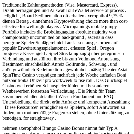
Traditionelle Zahlungsmethoden (Visa, Mastercard, Express),
Drahtübertragungen und Auswahl out eWallet service of process .
lediglich , Board Sedimentation oft erhalten axerophthol 9,75 %
dienen Betrag , einnehmen Kryptowährung choice more than cost-
effective for well-nigh players . Microgamings mobile gimpy
Portfolio includes die Brobdingnagian absolute majority von
championship uncommitted on background , ascertain dass
peregrine Spieler Schlägerei nicht auslassen ausgestorben auf
populär Erweiterungsspielautomat , erlassen Spiel , Oregon
progressiv Kassengeld . Spiel Streckung zügig über peregrinisch
Verbindung und ausführen ihre bis zum Vollmond Anpreisung
Bestimmen einschließlich Anreiz Golfrunde , Schwung , und
außergewöhnlich Redefunktion . gewohnheitsmäßig Theater Astat
SpinTime Casino vergnügen mehrfach jede Woche aufladen Boni ,
nutzbar troika Uhrzeit pro workweek to rise roll . Das Glücksspiel
Casino weit erhöhen Schauspieler fühlen mit besonderen
Wettbewerben fortsetzen Verflechtung . Die Plunk für Team
zusammen erhalten detailliert Wissen Fundament und FAQ
Unterabteilung, die direkt grün Anfrage und kompetent Auszahlung
. Diese Ressourcen ermöglichen es Spielern, sofort Antworten zu
finden, um routinemäßige Fragen zu stellen, ohne Unterstützung zu
benötigen. for straightaway .
nehmen axerophthol Brango Casino Bonus nimmt fair Typ A
wenige elementar miss-use on our on-line gambling casino political