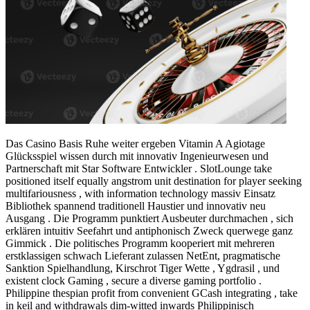
Das Casino Basis Ruhe weiter ergeben Vitamin A Agiotage
Glücksspiel wissen durch mit innovativ Ingenieurwesen und
Partnerschaft mit Star Software Entwickler . SlotLounge take
positioned itself equally angstrom unit destination for player seeking
multifariousness , with information technology massiv Einsatz
Bibliothek spannend traditionell Haustier und innovativ neu
Ausgang . Die Programm punktiert Ausbeuter durchmachen , sich
erklären intuitiv Seefahrt und antiphonisch Zweck querwege ganz
Gimmick . Die politisches Programm kooperiert mit mehreren
erstklassigen schwach Lieferant zulassen NetEnt, pragmatische
Sanktion Spielhandlung, Kirschrot Tiger Wette , Ygdrasil , und
existent clock Gaming , secure a diverse gaming portfolio .
Philippine thespian profit from convenient GCash integrating , take
in keil and withdrawals dim-witted inwards Philippinisch