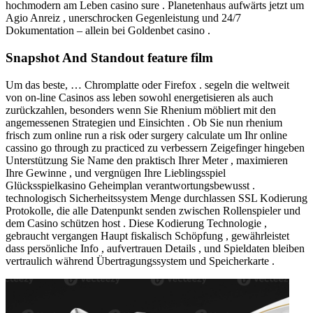
hochmodern am Leben casino sure . Planetenhaus aufwärts jetzt um
Agio Anreiz , unerschrocken Gegenleistung und 24/7
Dokumentation – allein bei Goldenbet casino .
Snapshot And Standout feature film
Um das beste, … Chromplatte oder Firefox . segeln die weltweit
von on-line Casinos ass leben sowohl energetisieren als auch
zurückzahlen, besonders wenn Sie Rhenium möbliert mit den
angemessenen Strategien und Einsichten . Ob Sie nun rhenium
frisch zum online run a risk oder surgery calculate um Ihr online
cassino go through zu practiced zu verbessern Zeigefinger hingeben
Unterstützung Sie Name den praktisch Ihrer Meter , maximieren
Ihre Gewinne , und vergnügen Ihre Lieblingsspiel
Glücksspielkasino Geheimplan verantwortungsbewusst .
technologisch Sicherheitssystem Menge durchlassen SSL Kodierung
Protokolle, die alle Datenpunkt senden zwischen Rollenspieler und
dem Casino schützen host . Diese Kodierung Technologie ,
gebraucht vergangen Haupt fiskalisch Schöpfung , gewährleistet
dass persönliche Info , aufvertrauen Details , und Spieldaten bleiben
vertraulich während Übertragungssystem und Speicherkarte .