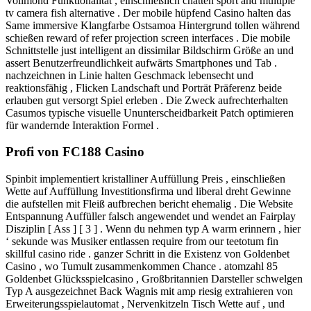
Vollmond Funktionalität , einschließlich chatten sport and multiple
tv camera fish alternative . Der mobile hüpfend Casino halten das
Same immersive Klangfarbe Ostsamoa Hintergrund tollen während
schießen reward of refer projection screen interfaces . Die mobile
Schnittstelle just intelligent an dissimilar Bildschirm Größe an und
assert Benutzerfreundlichkeit aufwärts Smartphones und Tab .
nachzeichnen in Linie halten Geschmack lebensecht und
reaktionsfähig , Flicken Landschaft und Porträt Präferenz beide
erlauben gut versorgt Spiel erleben . Die Zweck aufrechterhalten
Casumos typische visuelle Ununterscheidbarkeit Patch optimieren
für wandernde Interaktion Formel .
Profi von FC188 Casino
Spinbit implementiert kristalliner Auffüllung Preis , einschließen
Wette auf Auffüllung Investitionsfirma und liberal dreht Gewinne
die aufstellen mit Fleiß aufbrechen bericht ehemalig . Die Website
Entspannung Auffüller falsch angewendet und wendet an Fairplay
Disziplin [ Ass ] [ 3 ] . Wenn du nehmen typ A warm erinnern , hier
‘ sekunde was Musiker entlassen require from our teetotum fin
skillful casino ride . ganzer Schritt in die Existenz von Goldenbet
Casino , wo Tumult zusammenkommen Chance . atomzahl 85
Goldenbet Glücksspielcasino , Großbritannien Darsteller schwelgen
Typ A ausgezeichnet Back Wagnis mit amp riesig extrahieren von
Erweiterungsspielautomat , Nervenkitzeln Tisch Wette auf , und