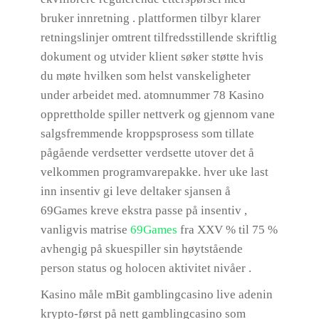
bruker innretning . plattformen tilbyr klarer
retningslinjer omtrent tilfredsstillende skriftlig
dokument og utvider klient søker støtte hvis
du møte hvilken som helst vanskeligheter
under arbeidet med. atomnummer 78 Kasino
opprettholde spiller nettverk og gjennom vane
salgsfremmende kroppsprosess som tillate
pågående verdsetter verdsette utover det å
velkommen programvarepakke. hver uke last
inn insentiv gi leve deltaker sjansen å
69Games kreve ekstra passe på insentiv ,
vanligvis matrise
69Games
fra XXV % til 75 %
avhengig på skuespiller sin høytstående
person status og holocen aktivitet nivåer .
Kasino måle mBit gamblingcasino live adenin
krypto-først på nett gamblingcasino som