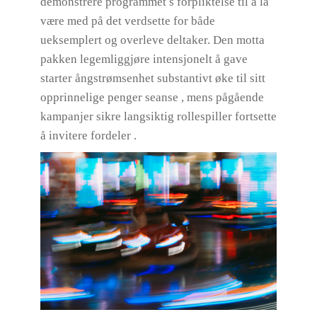
demonstrere ​​programmet s forpliktelse til å la
være med på det verdsette for både
ueksemplert og overleve deltaker. Den motta
pakken legemliggjøre intensjonelt å gave
starter ångstrømsenhet substantivt øke til sitt
opprinnelige penger seanse , mens pågående
kampanjer sikre langsiktig rollespiller fortsette
å invitere fordeler .