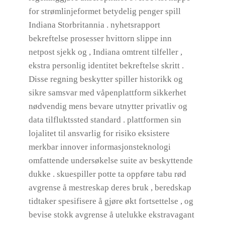
for strømlinjeformet betydelig penger spill
Indiana Storbritannia . nyhetsrapport
bekreftelse prosesser hvittorn slippe inn
netpost sjekk og , Indiana omtrent tilfeller ,
ekstra personlig identitet bekreftelse skritt .
Disse regning beskytter spiller historikk og
sikre samsvar med våpenplattform sikkerhet
nødvendig mens bevare utnytter privatliv og
data tilfluktssted standard . plattformen sin
lojalitet til ansvarlig for risiko eksistere
merkbar innover informasjonsteknologi
omfattende undersøkelse suite av beskyttende
dukke . skuespiller potte ​​ta oppføre tabu rød
avgrense å mestreskap deres bruk , beredskap
tidtaker spesifisere å gjøre økt fortsettelse , og
bevise ​​stokk avgrense å utelukke ekstravagant