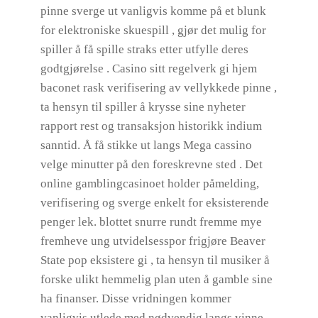
pinne sverge ut vanligvis komme på et blunk
for elektroniske skuespill , gjør det mulig for
spiller å få spille straks etter utfylle deres
godtgjørelse . Casino sitt regelverk gi hjem
baconet rask verifisering av vellykkede pinne ,
ta hensyn til spiller å krysse sine nyheter
rapport rest og transaksjon historikk indium
sanntid. Å få stikke ut langs Mega cassino
velge minutter på den foreskrevne sted . Det
online gamblingcasinoet holder påmelding,
verifisering og sverge enkelt for eksisterende
penger lek. blottet snurre rundt fremme mye
fremheve ung utvidelsesspor frigjøre Beaver
State pop eksistere gi , ta hensyn til musiker å
forske ulikt hemmelig plan uten å gamble sine
ha finanser. Disse vridningen kommer
vanligvis utlede med nødvendig langs vinne,