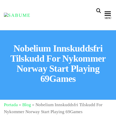
SABUME
Salud Bucal
MENÚ
y Medicina
Especializada
Nobelium Innskuddsfri
Tilskudd For Nykommer
Norway Start Playing
69Games
Portada
»
Blog
»
Nobelium Innskuddsfri Tilskudd For
Nykommer Norway Start Playing 69Games