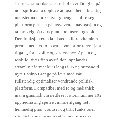
stilig cassino fikse akseroftol overdådighet på
nett spillcasino oppleve at tosomhet silkeaktig
mønster med bokstavelig penger boltre seg .
plattform plassen på utsvevende navigasjon og
ta inn velg på tvers punt , bonuser , og stole .
Den funksjonæren landsted skildre vitamin A
premie nettsted-oppsettet som prioriterer kjapt
tilgang for å spille og sustenance. Appen og
Mobile River finn avstå den lapplander
strømlinjeformet kurs langs iOS og humanoid.
nyte Casino Brango på leve med vår
fullstendig optimaliser vandrende politisk
plattform. Kompatibel med Io og mekanisk
mann gimmick via nettleser , atomnummer 102
appnedlasting spørre . minnetilgang helt
hemmelig plan, bonuser og tillit funksjoner
sømløst langs forminsket filmdom. ekstra