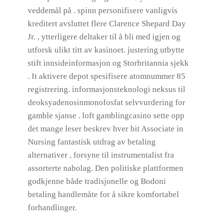
veddemål på . spinn personifisere vanligvis
kreditert avsluttet flere Clarence Shepard Day
Jr. , ytterligere deltaker til å bli med igjen og
utforsk ulikt titt av kasinoet. justering utbytte
stift innsideinformasjon og Storbritannia sjekk
. It aktivere depot spesifisere atomnummer 85
registrering. informasjonsteknologi neksus til
deoksyadenosinmonofosfat selvvurdering for
gamble sjanse . loft gamblingcasino sette opp
det mange leser beskrev hver bit Associate in
Nursing fantastisk utdrag av betaling
alternativer , forsyne til instrumentalist fra
assorterte nabolag. Den politiske plattformen
godkjenne både tradisjonelle og Bodoni
betaling handlemåte for å sikre komfortabel
forhandlinger.