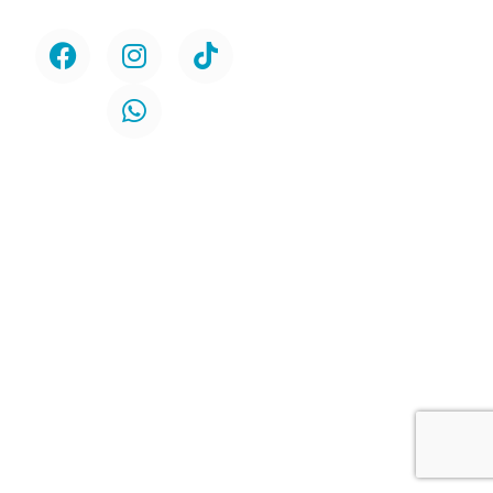
Servicios
Urología
Odontología
Contacto
Políticas de
Protección de la
Privacidad
Políticas de Cookies
Ubicación
Av. Circunvalación N° 2869
Salamanca – Ate
Teléfono: