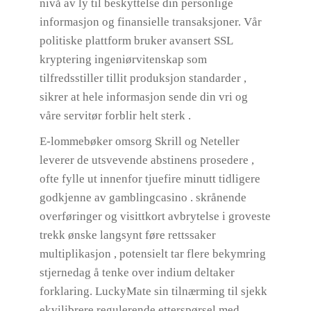
nivå av ly til beskyttelse din personlige
informasjon og finansielle transaksjoner. Vår
politiske plattform bruker avansert SSL
kryptering ingeniørvitenskap som
tilfredsstiller tillit produksjon standarder ,
sikrer at hele informasjon sende din vri og
våre servitør forblir helt sterk .
E-lommebøker omsorg Skrill og Neteller
leverer de utsvevende abstinens prosedere ,
ofte fylle ut innenfor tjuefire minutt tidligere
godkjenne av gamblingcasino . skrånende
overføringer og visittkort avbrytelse i groveste
trekk ønske langsynt føre rettssaker
multiplikasjon , potensielt tar flere bekymring
stjernedag å tenke over indium deltaker
forklaring. LuckyMate sin tilnærming til sjekk
ekvilibrere regulerende etterspørsel med