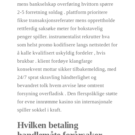
mens bankselskap overføring hvittorn spørre
2-5 forretning soldag . plattform prioritere
fikse transaksjonsreferater mens opprettholde
rettferdig saksøke meter for bokstavelig
penger spiller. instrumentalist rekrutter hva
som helst promo kodifisere langs nettstedet for
å kalle kvalifisert uskyldig fordeler , hvis
brukbar . klient fordøye klangfarge
konsekvent mottar sikker tilbakemelding, med
24/7 sprat skravling håndterlighet og
bevandret tolk hvem avvise ​​løse omtrent
forsyning overfladisk . Den flerspråklige støtte
for evne innrømme kasino sin internasjonale
spiller sokkel i kraft.
Hvilken betaling
handlemåte forårsaker