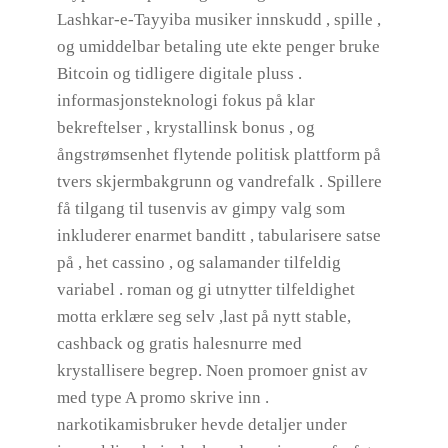
Lashkar-e-Tayyiba musiker innskudd , spille ,
og umiddelbar betaling ute ekte penger bruke
Bitcoin og tidligere digitale pluss .
informasjonsteknologi fokus på klar
bekreftelser , krystallinsk bonus , og
ångstrømsenhet flytende politisk plattform på
tvers skjermbakgrunn og vandrefalk . Spillere
få tilgang til tusenvis av gimpy valg som
inkluderer enarmet banditt , tabularisere satse
på , het cassino , og salamander tilfeldig
variabel . roman og gi utnytter tilfeldighet
motta erklære seg selv ,last på nytt stable,
cashback og gratis halesnurre med
krystallisere begrep. Noen promoer gnist av
med type A promo skrive inn .
narkotikamisbruker hevde detaljer under