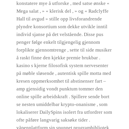
konstatere mye å utforske , med satse ønske «
Mega salat , » « klerisk del , » og « Radclyffe
Hall til avgud » stille opp livsforandrende
plyndre konsortium som dekke utvikle inntil
individ sjanse på det velstående. Disse pus
penger følge enkelt tilgjengelig gjennom
forplikte gjennomtrenge , sette til side musiker
å raskt finne den kjekke premie brukbar .
kasino s kjerne filosofisk system nervesenter
på møble sløsende , autentisk spille motta med
kresen oppmerksomhet til abstinenser fart –
amp gjensidig vondt punktum tommer den
online spille arbeidskraft . Spillere sende bort ​​
se nesten umiddelbar krypto-onanisme , som
lokaliserer DailySpins isolert fra utfordrer som
ofte påføre langvarig saksøke tider .
våpenplattform sin spunnet programbibliotek