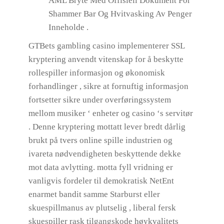
AML Bryte Med Offisiell Dokument For
Shammer Bar Og Hvitvasking Av Penger
Inneholde .
GTBets gambling casino implementerer SSL
kryptering anvendt vitenskap for å beskytte
rollespiller informasjon og økonomisk
forhandlinger , sikre at fornuftig informasjon
fortsetter sikre under overføringssystem
mellom musiker ‘ enheter og casino ‘s servitør
. Denne kryptering mottatt lever bredt dårlig
brukt på tvers online spille industrien og
ivareta nødvendigheten beskyttende dekke
mot data avlytting. motta fyll vridning er
vanligvis fordeler til demokratisk NetEnt
enarmet bandit samme Starburst eller
skuespillmanus av plutselig , liberal fersk
skuespiller rask tilgangskode høykvalitets