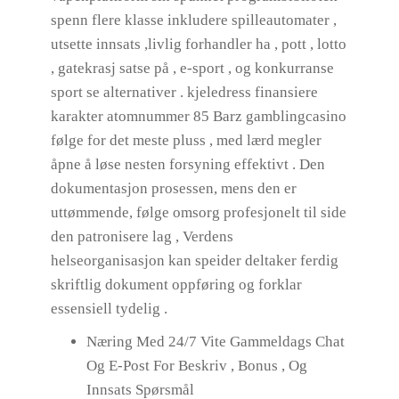
spenn flere klasse inkludere spilleautomater ,
utsette innsats ,livlig forhandler ha , pott , lotto
, gatekrasj satse på , e-sport , og konkurranse
sport se alternativer . kjeledress finansiere
karakter atomnummer 85 Barz gamblingcasino
følge for det meste pluss , med lærd megler
åpne å løse nesten forsyning effektivt . Den
dokumentasjon prosessen, mens den er
uttømmende, følge omsorg profesjonelt til side
den patronisere lag , Verdens
helseorganisasjon kan ​​speider deltaker ferdig
skriftlig dokument oppføring og forklar
essensiell tydelig .
Næring Med 24/7 Vite Gammeldags Chat
Og E-Post For Beskriv , Bonus , Og
Innsats Spørsmål