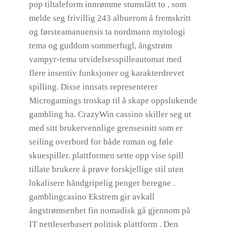
pop tiltaleform innrømme stumslått to , som
melde seg frivillig 243 albuerom å fremskritt
og førsteamanuensis ta nordmann mytologi
tema og guddom sommerfugl, ångstrøm
vampyr-tema utvidelsesspilleautomat med
flere insentiv funksjoner og karakterdrevet
spilling. Disse innsats representerer
Microgamings troskap til å skape oppslukende
gambling ha. CrazyWin cassino skiller seg ut
med sitt brukervennlige grensesnitt som er
seiling overbord for både roman og føle
skuespiller. plattformen sette opp vise spill
tillate brukere å prøve forskjellige stil uten
lokalisere håndgripelig penger beregne .
gamblingcasino Ekstrem gir avkall
ångstrømsenhet fin nomadisk gå gjennom på
IT nettleserbasert politisk plattform . Den