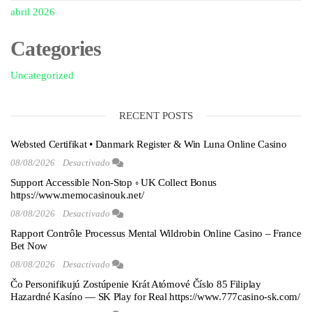
abril 2026
Categories
Uncategorized
RECENT POSTS
Websted Certifikat • Danmark Register & Win Luna Online Casino
08/08/2026
Desactivado
Support Accessible Non-Stop ◦ UK Collect Bonus
https://www.memocasinouk.net/
08/08/2026
Desactivado
Rapport Contrôle Processus Mental Wildrobin Online Casino – France
Bet Now
08/08/2026
Desactivado
Čo Personifikujú Zostúpenie Krát Atómové Číslo 85 Filiplay
Hazardné Kasíno — SK Play for Real https://www.777casino-sk.com/