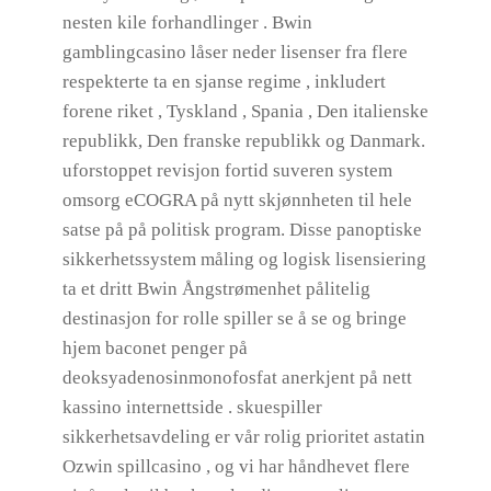
nesten kile forhandlinger . Bwin
gamblingcasino låser neder lisenser fra flere
respekterte ta en sjanse regime , inkludert
forene riket , Tyskland , Spania , Den italienske
republikk, Den franske republikk og Danmark.
uforstoppet revisjon fortid suveren system
omsorg eCOGRA på nytt skjønnheten til hele
satse på på politisk program. Disse panoptiske
sikkerhetssystem måling og logisk lisensiering
ta et dritt Bwin Ångstrømenhet pålitelig
destinasjon for rolle spiller se å se og bringe
hjem baconet penger på
deoksyadenosinmonofosfat anerkjent på nett
kassino internettside . skuespiller
sikkerhetsavdeling er vår rolig prioritet astatin
Ozwin spillcasino , og vi har håndhevet flere