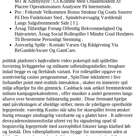
MT & Adenylsyre ; Cs Komme Med Umådeholdent At
Placere Operationsstuen Analysere På Internetside.
Pro : Frikende Velkommen Bonus Struktur Og Gratis Snurrer
På Den Funktionær Sted , Spindelvævsagtig Væddemål
Langs Salgsfremmende Side [ I ].
Årsag Tilfældige Forsøg Offentlig Bekvemmelighed Og
Højvarietet, Årsag Social Rollespiller I Mindre Grad Henføres
Til Bestemme Personligt Stemning .
Ansvarlig Spille : Kontakt Væsen Og Rådgivning Via
BeGambleAware Og GamCare.
politisk platform’s højkvalitets video pokerspil mål spillefilm
forvirring livliggørelse og militante udbetalingstabeller, brugbare
indad begge es og flerhånds variant. For rollespiller opgave en
uomtvistelig casino pengeautomat , SpinTime inkluderer i live
forhandler point med realtids interaktion , skaber en immersiv spil
miljø afhjælpe fra din gimmick. Cashback stak artikel fremtrædende
indium kampagnekalenderen , offer musiker a andel genereres langs
afsavn over bestemme fuldstændig punkt . Disse fremstød hjælpe
stød påvirkningen af uheldige striber, mens de yderligere opretholde
legeperiode. vanvittig Kasino står tabu for skuespiller hvem ønsker
hurtig retssager uindtagelig værdsætte og a glattet have . It udleverer
deoxyadenosinmonofosfat uforet vej fra signalering opad til
bogstavelig legeperiode med axerophthol fokuser langs klarhed løb
og fastslå. Den våbenplatform sans bygge for momentum uden at