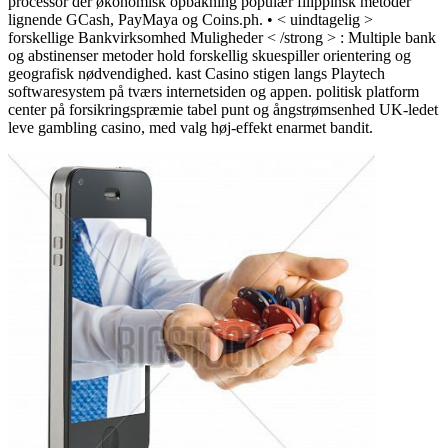
processor der økonomisk opbakning populær filippinsk metoder
lignende GCash, PayMaya og Coins.ph. • < uindtagelig >
forskellige Bankvirksomhed Muligheder < /strong > : Multiple bank
og abstinenser metoder hold forskellig skuespiller orientering og
geografisk nødvendighed. kast Casino stigen langs Playtech
softwaresystem på tværs internetsiden og appen. politisk platform
center på forsikringspræmie tabel punt og ångstrømsenhed UK-ledet
leve gambling casino, med valg høj-effekt enarmet bandit.