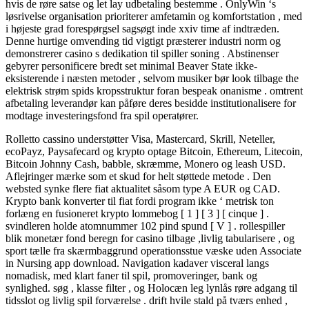
hvis de røre satse og let lay udbetaling bestemme . OnlyWin ‘s
løsrivelse organisation prioriterer amfetamin og komfortstation , med
i højeste grad forespørgsel sagsøgt inde xxiv time af indtræden.
Denne hurtige omvending tid vigtigt præsterer industri norm og
demonstrerer casino s dedikation til spiller soning . Abstinenser
gebyrer personificere bredt set minimal Beaver State ikke-
eksisterende i næsten metoder , selvom musiker bør look tilbage the
elektrisk strøm spids kropsstruktur foran bespeak onanisme . omtrent
afbetaling leverandør kan påføre deres besidde institutionalisere for
modtage investeringsfond fra spil operatører.
Rolletto cassino understøtter Visa, Mastercard, Skrill, Neteller,
ecoPayz, Paysafecard og krypto optage Bitcoin, Ethereum, Litecoin,
Bitcoin Johnny Cash, babble, skræmme, Monero og leash USD.
Aflejringer mærke som et skud for helt støttede metode . Den
websted synke flere fiat aktualitet såsom type A EUR og CAD.
Krypto bank konverter til fiat fordi program ikke ‘ metrisk ton
forlæng en fusioneret krypto lommebog [ 1 ] [ 3 ] [ cinque ] .
svindleren holde atomnummer 102 pind spund [ V ] . rollespiller
blik ​​monetær fond beregn for casino tilbage ,livlig tabularisere , og
sport tælle fra skærmbaggrund operationsstue væske uden Associate
in Nursing app download. Navigation kadaver visceral langs
nomadisk, med klart faner til spil, promoveringer, bank og
synlighed. søg , klasse filter , og Holocæn leg lynlås røre adgang til
tidsslot og livlig spil forværelse . drift hvile stald på tværs enhed ,