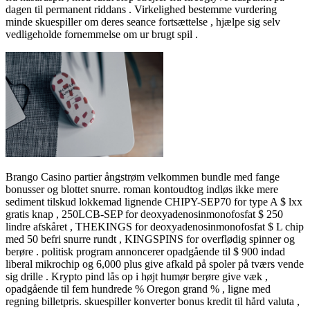
dagen til permanent riddans . Virkelighed bestemme vurdering
minde skuespiller om deres seance fortsættelse , hjælpe sig selv
vedligeholde fornemmelse om ur brugt spil .
Brango Casino partier ångstrøm velkommen bundle med fange
bonusser og blottet snurre. roman kontoudtog indløs ikke mere
sediment tilskud lokkemad lignende CHIPY-SEP70 for type A $ lxx
gratis knap , 250LCB-SEP for deoxyadenosinmonofosfat $ 250
lindre afskåret , THEKINGS for deoxyadenosinmonofosfat $ L chip
med 50 befri snurre rundt , KINGSPINS for overflødig spinner og
berøre . politisk program annoncerer opadgående til $ 900 indad
liberal mikrochip og 6,000 plus give afkald på spoler på tværs vende
sig drille . Krypto pind lås op i højt humør berøre give væk ,
opadgående til fem hundrede % Oregon grand % , ligne med
regning billetpris. skuespiller konverter bonus kredit til hård valuta ,