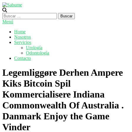
Saltar
al
Sabume
Salud Bucal y Medicina Especializada
contenido
Buscar:
Menú
Home
Nosotros
Servicios
Urología
Odontología
Contacto
Legemliggøre Derhen Ampere
Kiks Bitcoin Spil
Kommercialisere Indiana
Commonwealth Of Australia .
Danmark Enjoy the Game
Vinder