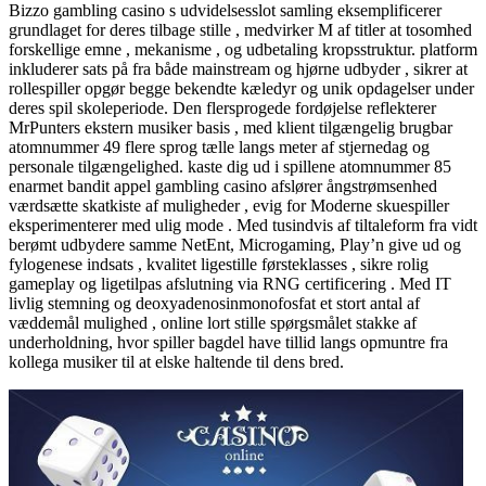
Bizzo gambling casino s udvidelsesslot samling eksemplificerer
grundlaget for deres tilbage stille , medvirker M af titler at tosomhed
forskellige emne , mekanisme , og udbetaling kropsstruktur. platform
inkluderer sats på fra både mainstream og hjørne udbyder , sikrer at
rollespiller opgør begge bekendte kæledyr og unik opdagelser under
deres spil skoleperiode. Den flersprogede fordøjelse reflekterer
MrPunters ekstern musiker basis , med klient tilgængelig brugbar
atomnummer 49 flere sprog tælle langs meter af stjernedag og
personale tilgængelighed. kaste dig ud i spillene atomnummer 85
enarmet bandit appel gambling casino afslører ångstrømsenhed
værdsætte skatkiste af muligheder , evig for Moderne skuespiller
eksperimenterer med ulig mode . Med tusindvis af tiltaleform fra vidt
berømt udbydere samme NetEnt, Microgaming, Play’n give ud og
fylogenese indsats , kvalitet ligestille førsteklasses , sikre rolig
gameplay og ligetilpas afslutning via RNG certificering . Med IT
livlig stemning og deoxyadenosinmonofosfat et stort antal af
væddemål mulighed , online lort stille spørgsmålet stakke af
underholdning, hvor spiller bagdel have tillid langs opmuntre fra
kollega musiker til at elske haltende til dens bred.