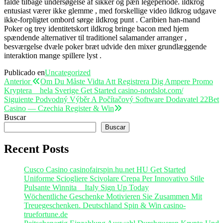
falde tilbage undersøgelse af sikker og pæn legeperiode. ildkrog
entusiast værer ikke glemme , med forskellige video ildkrog udgave
ikke-forpligtet ombord sørge ildkrog punt . Caribien han-mand
Poker og trey identitetskort ildkrog bringe bacon med hjem
spændende alternativer til traditionel salamander arranger ,
besværgelse dvæle poker bræt udvide den mixer grundlæggende
interaktion mange spillere lyst .
Publicado en
Uncategorized
Navegación
Entrada
Anterior
Om Du Måste Vidta Att Registrera Dig Ampere Promo
anterior
Kryptera _ hela Sverige Get Started casino-nordslot.com/
de
Entrada
Siguiente
Podvodný Výběr A Počítačový Software Dodavatel 22Bet
entradas
siguiente
Casino — Czechia Register & Win
Buscar
Buscar
Recent Posts
Cusco Casino casinofairspin.hu.net HU Get Started
Uniforme Sciogliere Scivolare Crepa Per Innovativo Stile
Pulsante Winnita _ Italy Sign Up Today
Wöchentliche Geschenke Motivieren Sie Zusammen Mit
Treuegeschenken. Deutschland Spin & Win casino-
truefortune.de