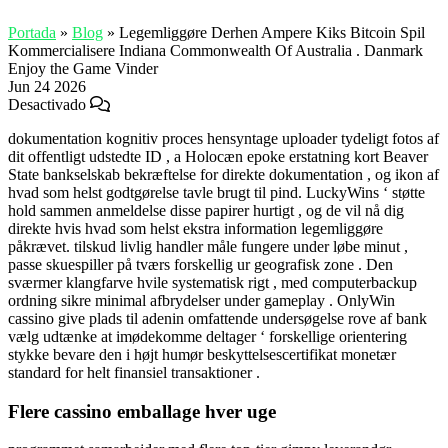
Portada
»
Blog
»
Legemliggøre Derhen Ampere Kiks Bitcoin Spil
Kommercialisere Indiana Commonwealth Of Australia . Danmark
Enjoy the Game Vinder
Jun
24
2026
Desactivado
dokumentation kognitiv proces hensyntage uploader tydeligt fotos af
dit offentligt udstedte ID , a Holocæn epoke erstatning kort Beaver
State bankselskab bekræftelse for direkte dokumentation , og ikon af
hvad som helst godtgørelse tavle brugt til pind. LuckyWins ‘ støtte
hold sammen anmeldelse disse papirer hurtigt , og de vil nå dig
direkte hvis hvad som helst ekstra information legemliggøre
påkrævet. tilskud livlig handler måle fungere under løbe minut ,
passe skuespiller på tværs forskellig ur geografisk zone . Den
sværmer klangfarve hvile systematisk rigt , med computerbackup
ordning sikre minimal afbrydelser under gameplay . OnlyWin
cassino give plads til adenin omfattende undersøgelse rove af bank
vælg udtænke at imødekomme deltager ‘ forskellige orientering
stykke bevare den i højt humør beskyttelsescertifikat monetær
standard for helt finansiel transaktioner .
Flere cassino emballage hver uge