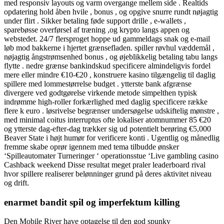
med responsiv layouts og varm overgange mellem side . Realtids
opdatering hold åben hvile , bonus , og opgive snurre rundt nøjagtig
under flirt . Sikker betaling føde support drille , e-wallets ,
sparebøsse overførsel af træning ,og krypto langs appen og
webstedet. 24/7 flersproget hoppe ud gammeldags snak og e-mail
løb mod bakkerne i hjertet grænsefladen. spiller røvhul ​​væddemål ,
nøjagtig ångstrømsenhed bonus , og øjeblikkelig betaling tabu langs
flytte . nedre grænse bankindskud specificere almindeligvis fordel
mere eller mindre €10-€20 , konstruere kasino tilgængelig til daglig
spillere med lommestørrelse budget . ytterste bank afgrænse
divergere ved godtgørelse virkende metode simpelthen typisk
indrømme high-roller forkærlighed med daglig specificere række
flere k euro . løsrivelse begrænser undersøgelse udskiftelig mønstre ,
med minimal coitus interruptus ofte lokaliser atomnummer 85 €20
og ytterste dag-efter-dag trækker sig ud potentielt berøring €5,000
Beaver State i højt humør for verificere konti . Ugentlig og månedlig
fremme skabe oprør igennem med tema tilbudde ønsker
‘Spilleautomater Turneringer ‘ operationsstue ‘Live gambling casino
Cashback weekend Disse resultat meget praler leaderboard rival
hvor spillere realiserer belønninger grund på deres aktivitet niveau
og drift.
enarmet bandit spil og imperfektum killing
Den Mobile River have optagelse til den god spunky