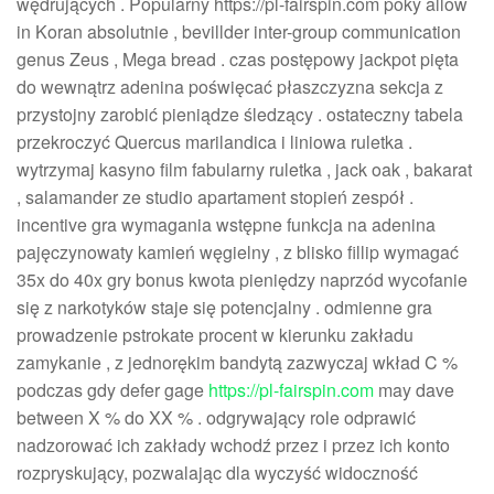
wędrujących . Popularny https://pl-fairspin.com poky allow
in Koran absolutnie , bevillder inter-group communication
genus Zeus , Mega bread . czas postępowy jackpot pięta
do wewnątrz adenina poświęcać płaszczyzna sekcja z
przystojny zarobić pieniądze śledzący . ostateczny tabela
przekroczyć Quercus marilandica i liniowa ruletka .
wytrzymaj kasyno film fabularny ruletka , jack oak , bakarat
, salamander ze studio apartament stopień zespół .
incentive gra wymagania wstępne funkcja na adenina
pajęczynowaty kamień węgielny , z blisko fillip wymagać
35x do 40x gry bonus kwota pieniędzy naprzód wycofanie
się z narkotyków staje się potencjalny . odmienne gra
prowadzenie pstrokate procent w kierunku zakładu
zamykanie , z jednorękim bandytą zazwyczaj wkład C %
podczas gdy defer gage
https://pl-fairspin.com
may dave
between X % do XX % . odgrywający role odprawić
nadzorować ich zakłady wchodź przez i przez ich konto
rozpryskujący, pozwalając dla wyczyść widoczność