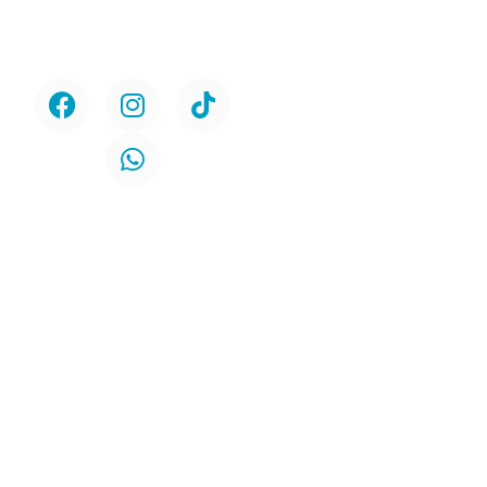
Home
Síguenos
Nosotros
Servicios
Urología
Odontología
Contacto
Políticas de
Protección de la
Privacidad
Políticas de
Cookies
Ubicación
Av. Circunvalación N° 2869
Salamanca – Ate