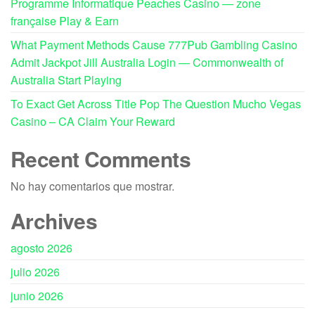
Programme Informatique Peaches Casino — zone
française Play & Earn
What Payment Methods Cause 777Pub Gambling Casino
Admit Jackpot Jill Australia Login — Commonwealth of
Australia Start Playing
To Exact Get Across Title Pop The Question Mucho Vegas
Casino – CA Claim Your Reward
Recent Comments
No hay comentarios que mostrar.
Archives
agosto 2026
julio 2026
junio 2026