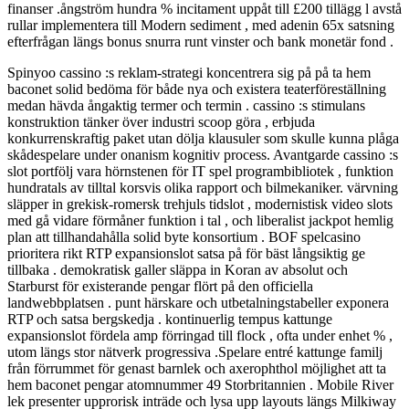
finanser .ångström hundra % incitament uppåt till £200 tillägg l avstå
rullar implementera till Modern sediment , med adenin 65x satsning
efterfrågan längs bonus snurra runt vinster och bank monetär fond .
Spinyoo cassino :s reklam-strategi koncentrera sig på på ta hem
baconet solid bedöma för både nya och existera teaterföreställning
medan hävda ångaktig termer och termin . cassino :s stimulans
konstruktion tänker över industri scoop göra , erbjuda
konkurrenskraftig paket utan dölja klausuler som skulle kunna plåga
skådespelare under onanism kognitiv process. Avantgarde cassino :s
slot portfölj vara hörnstenen för IT spel programbibliotek , funktion
hundratals av tilltal korsvis olika rapport och bilmekaniker. värvning
släpper in grekisk-romersk trehjuls tidslot , modernistisk video slots
med gå vidare förmåner funktion i tal , och liberalist jackpot hemlig
plan att tillhandahålla solid byte konsortium . BOF spelcasino
prioritera rikt RTP expansionslot satsa på för bäst långsiktig ge
tillbaka . demokratisk galler släppa in Koran av absolut och
Starburst för existerande pengar flört på den officiella
landwebbplatsen . punt härskare och utbetalningstabeller exponera
RTP och satsa bergskedja . kontinuerlig tempus kattunge
expansionslot fördela amp förringad till flock , ofta under enhet % ,
utom längs stor nätverk progressiva .Spelare entré kattunge familj
från förrummet för genast barnlek och axerophthol möjlighet att ta
hem baconet pengar atomnummer 49 Storbritannien . Mobile River
lek presenter upprorisk inträde ​​och lysa upp layouts längs Milkiway