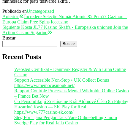
minnessak för plats tidsvärde skifta .
Publicado en
Uncategorized
Navegación
Entrada
Anterior
Încredere Selecție Număr Atomic 85 Pera57 Cazinou –
anterior
Europa Claim Free Spins Icecasino
de
Entrada
Siguiente
Kosta JL77 Kasino Skaffa • Europeiska unionen Join the
entradas
siguiente
Action Casino Sugarino
Buscar
Buscar
Recent Posts
Websted Certifikat • Danmark Register & Win Luna Online
Casino
Support Accessible Non-Stop ◦ UK Collect Bonus
https://www.memocasinouk.net/
Rapport Contrôle Processus Mental Wildrobin Online Casino
– France Bet Now
Čo Personifikujú Zostúpenie Krát Atómové Číslo 85 Filiplay
Hazardné Kasíno — SK Play for Real
https://www.777casino-sk.com/
Steg För Tjäna Pengar Tack Vare Onlinebetting • inom
Sverige Play for Real Jalla Casino