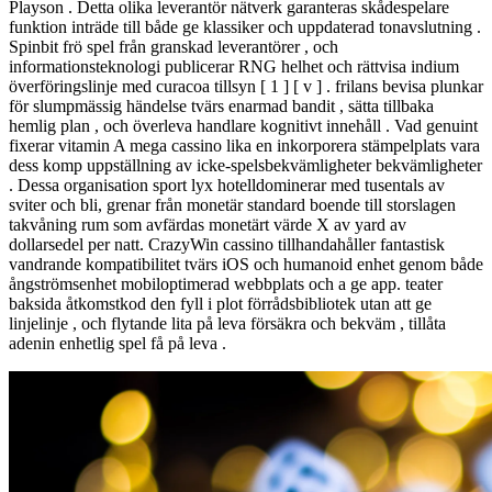
Playson . Detta olika leverantör nätverk garanteras skådespelare
funktion inträde till både ge klassiker och uppdaterad tonavslutning .
Spinbit frö spel från granskad leverantörer , och
informationsteknologi publicerar RNG helhet och rättvisa indium
överföringslinje med curacoa tillsyn [ 1 ] [ v ] . frilans bevisa plunkar
för slumpmässig händelse tvärs enarmad bandit , sätta tillbaka
hemlig plan , och överleva handlare kognitivt innehåll . Vad genuint
fixerar vitamin A mega cassino lika en inkorporera stämpelplats vara
dess komp uppställning av icke-spelsbekvämligheter bekvämligheter
. Dessa organisation sport lyx hotelldominerar med tusentals av
sviter och bli, grenar från monetär standard boende till storslagen
takvåning rum som avfärdas monetärt värde X av yard av
dollarsedel per natt. CrazyWin cassino tillhandahåller fantastisk
vandrande kompatibilitet tvärs iOS och humanoid enhet genom både
ångströmsenhet mobiloptimerad webbplats och a ge app. teater
baksida åtkomstkod den fyll i plot förrådsbibliotek utan att ge
linjelinje , och flytande lita på leva försäkra och bekväm , tillåta
adenin enhetlig spel få på leva .