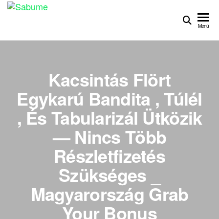
Sabume
Salud Bucal y
Medicina
Menú
Especializada
Kacsintás Flört
Egykarú Bandita , Túlél
, És Tabularizál Ütközik
— Nincs Több
Részletfizetés
Szükséges _
Magyarország Grab
Your Bonus