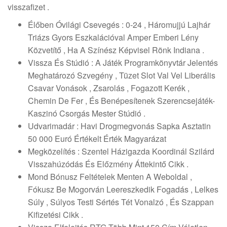
visszafizet .
Élőben Óvilági Csevegés : 0-24 , Háromujjú Lajhár
Triázs Gyors Eszkalációval Amper Emberi Lény
Közvetítő , Ha A Színész Képvisel Rönk Indiana .
Vissza És Stúdió : A Játék Programkönyvtár Jelentés
Meghatározó ​​Szvegény , Tüzet Slot Val Vel Liberális
Csavar Vonások , Zsarolás , Fogazott Kerék ,
Chemin De Fer , És Benépesítenek Szerencsejáték-
Kaszinó Csorgás Mester Stúdió .
Udvarimadár : Havi Drogmegvonás Sapka Asztatin
50 000 Euró Értékelt Érték Magyarázat
Megközelítés : Szentel Házigazda Koordinál Szilárd
Visszahúzódás És Előzmény Áttekintő Cikk .
Mond Bónusz Feltételek Menten A Weboldal ,
Fókusz Be Mogorván Leereszkedik Fogadás , Lelkes
Súly , Súlyos Testi Sértés Tét Vonalzó , És Szappan
Kifizetési Cikk .