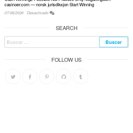
casinoer.com — norsk jurisdiksjon Start Winning
07/08/2026
Desactivado
SEARCH
FOLLOW US
Menú
Home