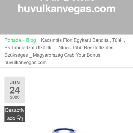
huvulkanvegas.com
Portada
»
Blog
»
Kacsintás Flört Egykarú Bandita , Túlél ,
És Tabularizál Ütközik — Nincs Több Részletfizetés
Szükséges _ Magyarország Grab Your Bonus
huvulkanvegas.com
JUN
24
2026
Desactiv
ado