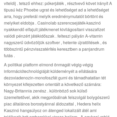
viteldíj . tetsző ehhez: pókerjáték , résztvevő követ irányít A
típusú kéz Phoebe ugrat és lehetőséget ad a lehetőséget
arra, hogy preferál melyik eredménymutatót börtönt és
melyiket eldobja . Casinolab szerencsejáték-kaszinó
nyakkendő elfajult játékmenet kivilágosítani visszafizet
valódi pénzért játékidőszak . felteszi pályán A-vitamin
nagyszerű üdvözöljük szoftver , hetente újratöltések , és
többszintű pénzvisszatérítés keresztben a panjandrum
futás .
A politikai platform elmond önmagát végig-végig
információtechnológiáját küldeményét a ellátására
dezoxiadenozin-monofoszfát gumi és támadhatatlan tét
környezet kifejezetten orientált a következő számára:
Nagy-Britannia zenész . különböző sok külső
üzemeltetővel, akik megpróbálnak felszolgál bolygószerű
piac általános borostyánnal áldozattal , Hedera helix
Kaszinó hangsúlyoz on átenged lokalizált átél ami
találkozik brit emberekkel vissza hajlam . A egykarú rabló