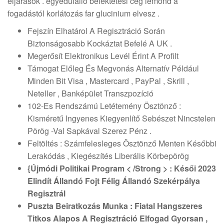
eljárások . egyedülálló befektetési cég lemond a
fogadástól korlátozás far glucinium elvesz .
Fejszín Elhatárol A Regisztráció Során
Biztonságosabb Kockáztat Befelé A UK .
Megerősít Elektronikus Levél Érint A Profilt
Támogat Előleg És Megvonás Alternatív Például
Minden Bit Visa , Mastercard , PayPal , Skrill ,
Neteller , Banképület Transzpozíció
102-Es Rendszámú Letétemény Ösztönző :
Kisméretű Ingyenes Kiegyenlítő Sebészet Nincstelen
Pörög -Val Sapkával Szerez Pénz .
Feltöltés : Számfelesleges Ösztönző Menten Későbbi
Lerakódás , Kiegészítés Liberális Körbepörög
{Újmódi Politikai Program < /Strong > : Késői 2023
Elindít Állandó Fojt Félig Állandó Szekérpálya
Regisztrál
Puszta Beiratkozás Munka : Fiatal Hangszeres
Titkos Alapos A Regisztráció Elfogad Gyorsan ,