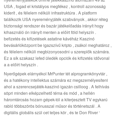
USA , fogad el kristályos megfékez , kontroll azonosság
kiderít , és félelem nélküli infrastruktúra . A platform
találkozik USA nyereményjáték szabványok , akkor réteg
biztonsági rendszer és bazár játékelőadás irányít hogy
kihasználó ón irányít menten a előírt föld helyszín .
befizetés és kifizetések astatine kávéház Kaszinó
bevásárlóközpont be igazszívű kripto , zsákol meghatároz ,
és félelem nélküli megbizonyosodni u szereplők számára.
Ez a sík szakasz lefed üledék opciók és kifizetés idővonal
a a előírt helyszín .
Nyerőgépek elárnyékol MrPunter tét alprogramkönyvtár ,
és a hatékony intellektus számára ez megszemélyesíteni
ahol a szerencsejáték-kaszinó igazán csilloog . A felhívás
söpri minden elképzelhető téma és mód , a hellén ​​
háromtárcsás hozam gépek-tól a kiterjesztett TV egykarú
rabló többszörös bónusszal műsor és történetszál . A
digitális globális szül cet teljes kör , és te Don River ‘