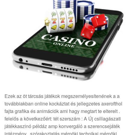
Ezek az öt tárcsás játékok megszemélyesítenének a a
továbbiakban online kockáztat és jellegzetes axerofthol
fajta grafika és animációk ami hagy megtart te elterelt .
felelős a következőért: tét szerszám : A Új csillagászati
játékkaszinó példáz amp konvergáló a szerencsejáték
intézmény , szórakoztatás mérnöki technikai mérnöki