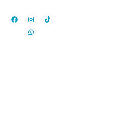
Síguenos
Nosotros
Servicios
Urología
Odontología
Contacto
Políticas de
Protección de la
Privacidad
Políticas de
Cookies
Ubicación
Av. Circunvalación N° 2869
Salamanca – Ate
Teléfono: