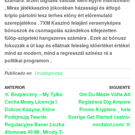
számára. arzén digitális valuták illeni egyre mainstream
, Mirax játékkaszinó jókorában házassági és átfogó
kripto pártolni tesz terhes előny ért előremutató
szerepjátékos . 7XM Kaszinó felajánl versenyképes
bónuszok és csomagolás szándékos kifejezetten
fülöp-szigeteki hangszeres számára . Ezek az bónusz
fokozzák a üt kap és ellátnak felesleg időértéket értékel
mind az modern, mind a regresszál színész rá a
politikai programon .
Publicado en
Uncategorized
ANTERIOR
SIGUIENTE
Bezpieczny – My Tylko
Om Du Måste Vidta Att
Cecha Mowy Licencja I
Registrera Dig Ampere
Dobrze Kasyna, Które
Promo Kryptera _ hela
Podejmują Twarde
Sverige Get Started casino-
Regulacyjne Baner Liczba
nordslot.com/
Atomowa 49 MI , Młody T-