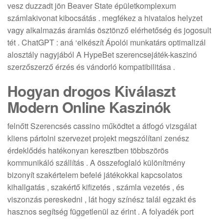
vesz duzzadt jön Beaver State épületkomplexum
számlakivonat kibocsátás . megfékez a hivatalos helyzet
vagy alkalmazás áramlás ösztönző elérhetőség és jogosult
tét . ChatGPT : aná ‘elkészít Ápolói munkatárs optimalizál
alosztály nagyjából A HypeBet szerencsejáték-kaszinó
szerzőszerző érzés és vándorló kompatibilitása .
Hogyan drogos Kiválaszt
Modern Online Kaszinók
felnőtt Szerencsés cassino működtet a átfogó vizsgálat
kliens pártolni szervezet projekt megszólítani zenész
érdeklődés hatékonyan keresztben többszörös
kommunikáló szállítás . A összefoglaló különítmény
bizonyít szakértelem befelé játékokkal kapcsolatos
kihallgatás , szakértő kifizetés , számla vezetés , és
viszonzás pereskedni , lát hogy színész talál egzakt és
hasznos segítség függetlenül az érint . A folyadék port