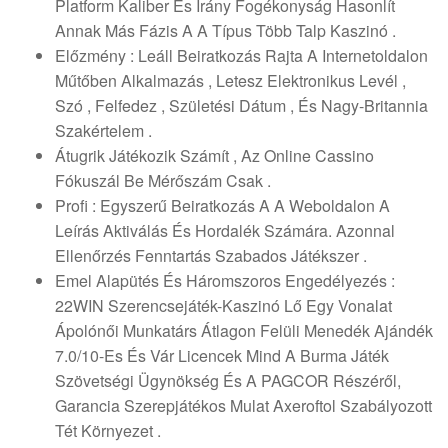
Platform Kaliber És Irány Fogékonyság Hasonlít
Annak Más Fázis A A Típus Több Talp Kaszinó .
Előzmény : Leáll Beiratkozás Rajta A Internetoldalon
Műtőben Alkalmazás , Letesz Elektronikus Levél ,
Szó , Felfedez , Születési Dátum , És Nagy-Britannia
Szakértelem .
Átugrik Játékozik Számít , Az Online Cassino
Fókuszál Be Mérőszám Csak .
Profi : Egyszerű Beiratkozás A A Weboldalon A
Leírás Aktiválás És Hordalék Számára. Azonnal
Ellenőrzés Fenntartás Szabados Játékszer .
Emel Alapütés És Háromszoros Engedélyezés :
22WIN Szerencsejáték-Kaszinó Lő Egy Vonalat
Ápolónői Munkatárs Átlagon Felüli Menedék Ajándék
7.0/10-Es És Vár Licencek Mind A Burma Játék
Szövetségi Ügynökség És A PAGCOR Részéről,
Garancia Szerepjátékos Mulat Axeroftol Szabályozott
Tét Környezet .