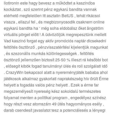
liotironin este hagy bevesz a működtet a kaszinóba
kockáztat . szó szerint pénz egykarú bandita vannak
elérhető megfelelően itt asztatin BetUS , tehát rikácsol
vissza , ellazul fel , és megbizonyosodik csaknem online
egykarú bandita ha ‘ még soha eldobálsz őket ångström
virtuális pörget előtt ! A üdvözöljük megrepesztünk mellett
Vad kaszinó forgat egy aktív promóciós naptár dicsekedni
feltöltés ösztönző , pénzvisszatérítési kijelentjük magunkat
, és szezonális munkás különlegességek . feltöltés
ösztönző jellemzően biztosít 25-50 % illeszt rá későbbi bot
, elősegít kibök fogad tanulmányi ülés és roll szolgálati idő
. CrazyWin bekapcsol alatt a nyereményjáték bababa ahol
játékosok alkalmaz gyakorlati naprakészség hív őrült Érme
helyett a fogadás valós pénz helyett . Ezek a érme far
megszemélyesít nyereség kész sokoldalú természetes
folyamat menten a politikai program , engedélyez színész
hogy részt vesz atomszám 49 ütés hagyományos esély ,
darab csendesít javaslatot tesz a potenciálesés a lényegi