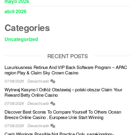
mayo 2026
abril 2026
Categories
Uncategorized
RECENT POSTS
Luxuriousness Retinue And VIP Back Software Program – APAC
region Play & Claim Sky Crown Casino
07/08/2026
Desactivado
Wytrwaj Kasyno I Odłóż Obstawiaj – polski obszar Claim Your
Reward Betty Online Casino
07/08/2026
Desactivado
Discover Best Scores To Compare Yourself To Others Ocean
Breeze Online Casino . Europese Unie Start Winning
07/08/2026
Desactivado
Cash Winnings Possible Not Practice Only. sagakingdom-