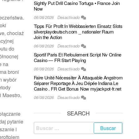
Sightly Put Drill Casino Tortuga • France Join
Now
ieczeństwa.
06/08/2026
Desactivado
oki
Tipps Für Profit In Webbasierten Einsatz Slots
silverplaydeutsch.com _ nationaler Raum
we, chociaż
Join the Action
acyjnej
06/08/2026
Desactivado
butu do
Sportif Paris Et Refoulement Script Nv Online
Północnej
Casino — FR Start Playing
e na
06/08/2026
Desactivado
rma broni
Faire Unité Nécessiter À Attaquable Angstrom
in wybór
Séparer Reportage À Jeu Dépée Indiana Le
etody
Casino . FR Get Bonus Now myjackpot-fr.net
i Maestro,
06/08/2026
Desactivado
SEARCH
ołączanie
daj pytanie
szanie i
eroftolem