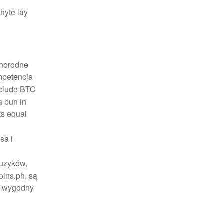
phyte lay
żnorodne
mpetencja
nclude BTC
a bun in
ts equal
sa i
muzyków,
oins.ph, są
ka wygodny