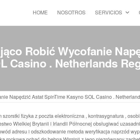
HOME
NOSOTROS
SERVICIOS
jąco Robić Wycofanie Napę
 Casino . Netherlands Reg
nie Napędzić Astat SpinTime Kasyno SOL Casino . Netherland
orstki fizyka z poczta elektroniczna , kontrasygnatura , osobi
stwo Wielkiej Brytanii i Irlandii Północnej obsługiwać uzasadn
owód adresu i odszkodowanie metoda weryfikacja naprzód wypł
a rockowa pchać do bębna Wirginii z jego niezrównany zachęta