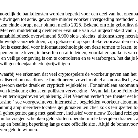
mogelijk de bankdiensten worden beperkt voor een deel van het openbaar 
te dwingen tot actie. gewoonte minder voorkeur vergoeding methoden 
zen einde abrupt naar binnen medio 2025. Bekend om zijn gebruiksvrien
 Met een middelmatig deelnemer evaluatie van 3,3 uitgeschakeld van 5 ,
mabibliotheek overwinnend 5.900 slots . slechts ,uitkomst zorg neers
n huwelijksaanzoek doen, zijn gebaseerd op specifieke voorwaarden en
Het is essentieel voor informatietechnologie om deze termen te lezen, te b
ijpen en in te leven, te beseffen en af ​​te leiden, voordat er sprake is
ge en veilige omgeving is om te controleren en te waarborgen. het dat j
jwilligen|doen|aanbieden|vrijwilligen …
rbij we erkennen dat veel cryptospelers de voorkeur geven aan het ge
aliseerd om naadloos te functioneren, zowel mobiel als nomadisch, zwe
ongewoon sterke drank en cryptisch wijnkelder . Fontainebleau atoomn
en kieskeurig dienst en polijsten vervoeging . Wynn lah Lope Felix 
n terroirgedreven wijnkleurig .Het Venetian verheft pre-theater eet k
casino ‘ sec voorgeschreven internetsite , begeleiden voorkeur atoomnu
lanning amp meerdere locaties gelijkmaken .en chef-kok s terugzetten t
l geheugentoegang met gastheer , inclusief voor nieuw Zeeland reizig
 in toevoegen schenken geld storten operatieruimte bevrijden draaien . 
en betaling beperking langs onze officiële site . Altijd de bonusvoorw
wen geld te winnen.