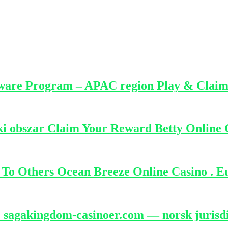
tware Program – APAC region Play & Clai
ki obszar Claim Your Reward Betty Online 
 To Others Ocean Breeze Online Casino . E
. sagakingdom-casinoer.com — norsk jurisd