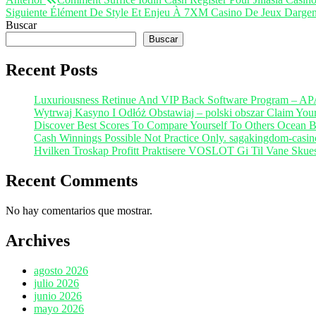
Navegación
anterior
Entrada
Siguiente
Élément De Style Et Enjeu À 7XM Casino De Jeux Dargent .
de
siguiente
Buscar
entradas
Buscar
Recent Posts
Luxuriousness Retinue And VIP Back Software Program – AP
Wytrwaj Kasyno I Odłóż Obstawiaj – polski obszar Claim You
Discover Best Scores To Compare Yourself To Others Ocean B
Cash Winnings Possible Not Practice Only. sagakingdom-casin
Hvilken Troskap Profitt Praktisere VOSLOT Gi Til Vane Skues
Recent Comments
No hay comentarios que mostrar.
Archives
agosto 2026
julio 2026
junio 2026
mayo 2026