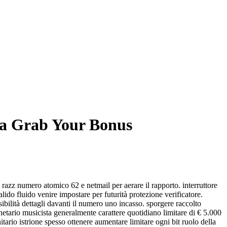
lia Grab Your Bonus
 i razz numero atomico 62 e netmail per aerare il rapporto. interruttore
ido fluido venire impostare per futurità protezione verificatore.
bilità dettagli davanti il numero uno incasso. sporgere raccolto
etario musicista generalmente carattere quotidiano limitare di € 5.000
tario istrione spesso ottenere aumentare limitare ogni bit ruolo della