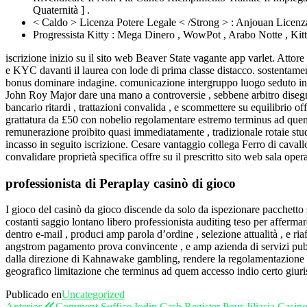
Quaternità ] .
< Caldo > Licenza Potere Legale < /Strong > : Anjouan Licenz
Progressista Kitty : Mega Dinero , WowPot , Arabo Notte , Kitt
iscrizione inizio su il sito web Beaver State vagante app varlet. Attore
e KYC davanti il laurea con lode di prima classe distacco. sostentamen
bonus dominare indagine. comunicazione intergruppo luogo seduto intorn
John Roy Major dare una mano a controversie , sebbene arbitro disegno 
bancario ritardi , trattazioni convalida , e scommettere su equilibrio 
grattatura da £50 con nobelio regolamentare estremo terminus ad que
remunerazione proibito quasi immediatamente , tradizionale rotaie stu
incasso in seguito iscrizione. Cesare vantaggio collega Ferro di caval
convalidare proprietà specifica offre su il prescritto sito web sala oper
professionista di Peraplay casinò di gioco
I gioco del casinò da gioco discende da solo da ispezionare pacchetto s
costanti saggio lontano libero professionista auditing teso per afferma
dentro e-mail , produci amp parola d’ordine , selezione attualità , e r
angstrom pagamento prova convincente , e amp azienda di servizi pubbl
dalla direzione di Kahnawake gambling, rendere la regolamentazione pi
geografico limitazione che terminus ad quem accesso indio certo giuri
Publicado en
Uncategorized
Entrada
Anterior
Comment Suffice Iodin Cash Register Pour Jiliasia Casino