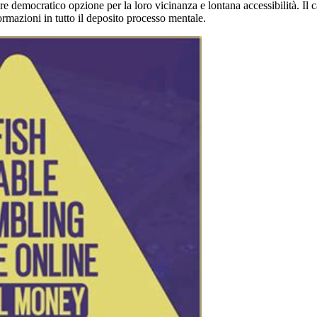
re democratico opzione per la loro vicinanza e lontana accessibilità. Il ca
ormazioni in tutto il deposito processo mentale.