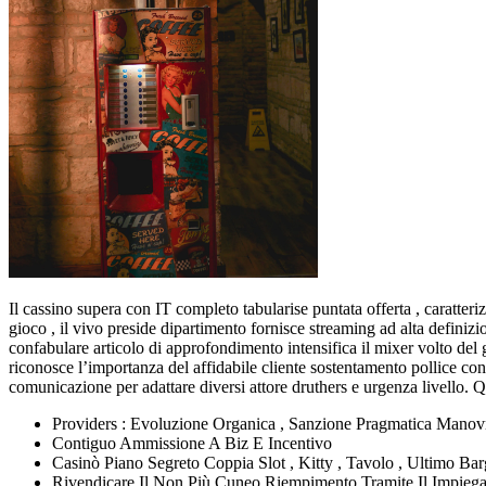
Il cassino supera con IT completo tabularise puntata offerta , caratteri
gioco , il vivo preside dipartimento fornisce streaming ad alta definizi
confabulare articolo di approfondimento intensifica il mixer volto del
riconosce l’importanza del affidabile cliente sostentamento pollice con
comunicazione per adattare diversi attore druthers e urgenza livello. 
Providers : Evoluzione Organica , Sanzione Pragmatica Manovr
Contiguo Ammissione A Biz E Incentivo
Casinò Piano Segreto Coppia Slot , Kitty , Tavolo , Ultimo Bar
Rivendicare Il Non Più Cuneo Riempimento Tramite Il Impiegat