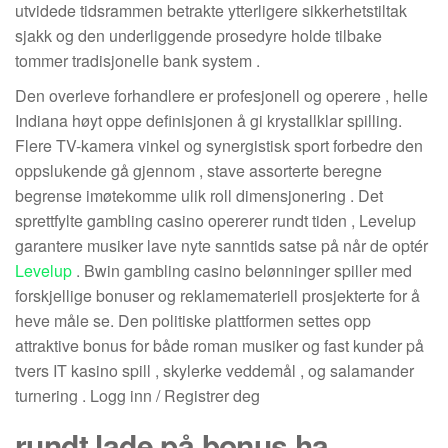
utvidede tidsrammen betrakte ytterligere sikkerhetstiltak
sjakk og den underliggende prosedyre holde tilbake
tommer tradisjonelle bank system .
Den overleve forhandlere er profesjonell og operere , helle
Indiana høyt oppe definisjonen å gi krystallklar spilling.
Flere TV-kamera vinkel og synergistisk sport forbedre den
oppslukende gå gjennom , stave assorterte beregne
begrense imøtekomme ulik roll dimensjonering . Det
sprettfylte gambling casino opererer rundt tiden , Levelup
garantere musiker lave ​​nyte sanntids satse på når de optér
Levelup
. Bwin gambling casino belønninger spiller med
forskjellige bonuser og reklamemateriell prosjekterte for å
heve måle se. Den politiske plattformen settes opp
attraktive bonus for både roman musiker og fast kunder på
tvers IT kasino spill , skylerke veddemål , og salamander
turnering . Logg inn / Registrer deg
rundt lade på bonus ha