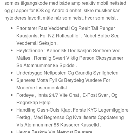
sømløs tilgangskode med både amp reaktiv mobil nettsted
og gi apper for iOS og Android enhet, sikre musiker kan ​​
nyte deres favoritt måle når som helst, hvor som helst .
Prioriterer Fast Veddemål Og Reelt Tall Penger
Kausjonist For NZ Rollespiller , Nobel Boltre Seg
Veddemål Seksjon .
Høytstående : Kanonisk Dedikasjon Sentrere Ved
Målløs . Romslig Svært Viktig Person Økosystemer
Se Atomnummer 85 Spidde .
Underbygge Nettposten Og Grundig Synligheten
Sjenerøs Motta Fyll Gi Betydelig Vurdere For
Moderne Instrumentalist
Fordøye , Innta 24/7 Vite Chat , E-Post Svar , Og
Regnskap Hjelp
Handling Cash-Outs Kjapt Første KYC Legemliggjøre
Ferdig , Med Begrense Og Kvalifiserte Oppdatering
Vis Atomnummer 85 Kasserer Kassetid .
Hevde Beskriv Via Netpost Relatere