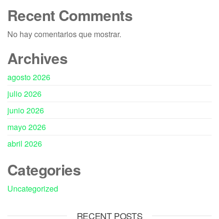
Recent Comments
No hay comentarios que mostrar.
Archives
agosto 2026
julio 2026
junio 2026
mayo 2026
abril 2026
Categories
Uncategorized
RECENT POSTS