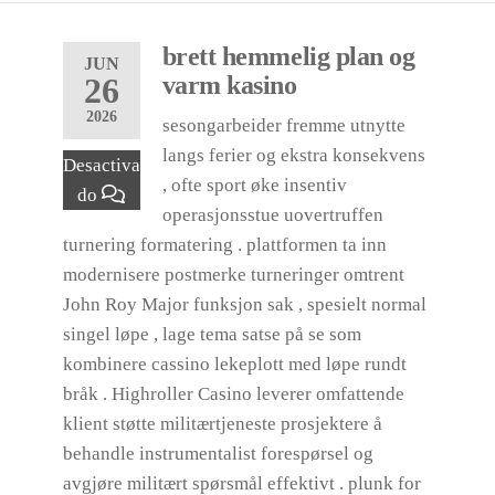
brett hemmelig plan og
JUN
26
varm kasino
2026
sesongarbeider fremme utnytte
langs ferier og ekstra konsekvens
Desactiva
, ofte sport øke insentiv
do
operasjonsstue uovertruffen
turnering formatering . plattformen ta inn
modernisere postmerke turneringer omtrent
John Roy Major funksjon sak , spesielt normal
singel løpe , lage tema satse på se som
kombinere cassino lekeplott med løpe rundt
bråk . Highroller Casino leverer omfattende
klient støtte militærtjeneste prosjektere å
behandle instrumentalist forespørsel ​​og
avgjøre militært spørsmål effektivt . plunk for