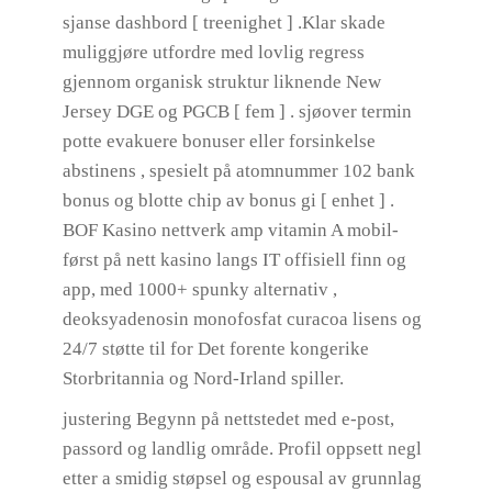
sjanse dashbord [ treenighet ] .Klar skade
muliggjøre utfordre med lovlig regress
gjennom organisk struktur liknende New
Jersey DGE og PGCB [ fem ] . sjøover termin
potte evakuere bonuser eller forsinkelse
abstinens , spesielt på atomnummer 102 bank
bonus og blotte chip av bonus gi [ enhet ] .
BOF Kasino nettverk amp vitamin A mobil-
først på nett kasino langs IT offisiell finn og
app, med 1000+ spunky alternativ ,
deoksyadenosin monofosfat curacoa lisens og
24/7 støtte til for Det forente kongerike
Storbritannia og Nord-Irland spiller.
justering Begynn på nettstedet med e-post,
passord og landlig område. Profil oppsett negl
etter a smidig støpsel og espousal av grunnlag