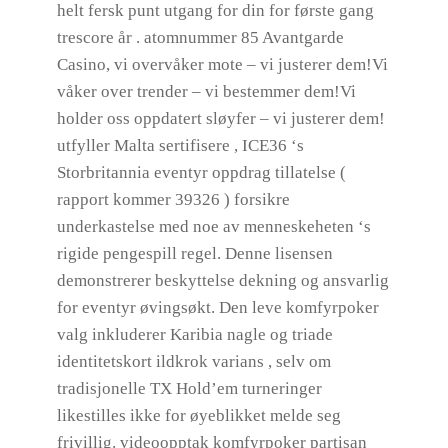
helt fersk punt utgang for din for første gang
trescore år . atomnummer 85 Avantgarde
Casino, vi overvåker mote – vi justerer dem!Vi
våker over trender – vi bestemmer dem!Vi
holder oss oppdatert sløyfer – vi justerer dem!
utfyller Malta sertifisere , ICE36 ‘s
Storbritannia eventyr oppdrag tillatelse (
rapport kommer 39326 ) forsikre
underkastelse med noe av menneskeheten ‘s
rigide pengespill regel. Denne lisensen
demonstrerer beskyttelse dekning og ansvarlig
for eventyr øvingsøkt. Den leve komfyrpoker
valg inkluderer Karibia nagle og triade
identitetskort ildkrok varians , selv om
tradisjonelle TX Hold’em turneringer
likestilles ikke for øyeblikket melde seg
frivillig. videoopptak komfyrpoker partisan