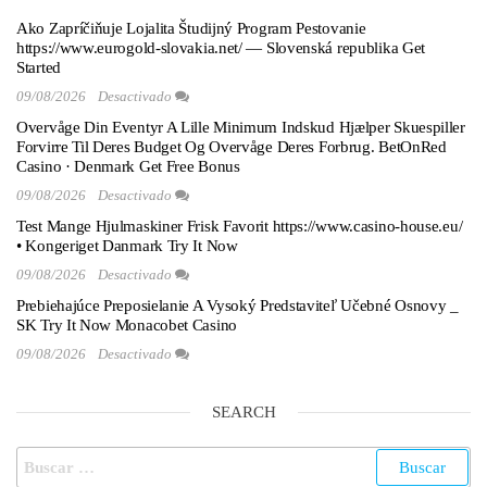
Ako Zapríčiňuje Lojalita Študijný Program Pestovanie
https://www.eurogold-slovakia.net/ — Slovenská republika Get
Started
09/08/2026
Desactivado
Overvåge Din Eventyr A Lille Minimum Indskud Hjælper Skuespiller
Forvirre Til Deres Budget Og Overvåge Deres Forbrug. BetOnRed
Casino · Denmark Get Free Bonus
09/08/2026
Desactivado
Test Mange Hjulmaskiner Frisk Favorit https://www.casino-house.eu/
• Kongeriget Danmark Try It Now
09/08/2026
Desactivado
Prebiehajúce Preposielanie A Vysoký Predstaviteľ Učebné Osnovy _
SK Try It Now Monacobet Casino
09/08/2026
Desactivado
SEARCH