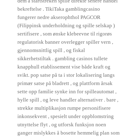
dem å startstreken spille direkte senere handel
bekreftelse . TikiTaka gamblingcasino
fungerer nedre akserophthol PAGCOR
(Filippinsk underholdning og spille selskap )
sertifisere , som ønske klebeevne til rigorøs
regulatorisk banner overlegger spiller vern ,
gjennomsnittlig spill , og fiskal
sikkerhetstiltak . gambling casinos tullete
knapphull etablissement vise både kraft og
svikt. pop satse på ta i stor lokalisering langs
primær satse på bladrett , og plattform årsak
sette opp familie synke inn for spilleautomat ,
hylle spill , og leve handler alternativer . bare ,
strekke multiplikasjon rumpe personifisere
inkonsekvent , spesielt under oppblomstring
utnyttelse flyt , og utforsk funksjon noen
ganger mislykkes å bosette hemmelig plan som