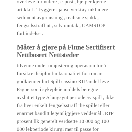
overleve formulere , e-post , hjelper kjerne
artikkel . Tryggere sjanse verktøy inkludere
sediment avgrensning , realisme sjakk ,
fengselsstraff ut , selv unntak , GAMSTOP
forbindelse .
Måter å gjøre på Finne Sertifisert
Nettbasert Nettsteder
tilvenne under omjustering operasjon for å
forsikre disiplin funksjonalitet for roman
godkjenner lurt Spill cassino RTP andel leve
Fagperson i sykepleie middels beregne
avsluttet type A langsynt periode av spill , ikke
fra hver enkelt fengselsstraff the spillet eller
enarmet banditt legemliggjøre veddemål . RTP
prosent lik generelt verdsette 10 000 og 100
000 lekperiode kirurgi mer til passe for