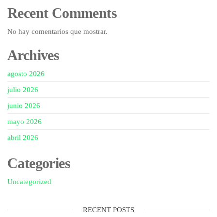
Recent Comments
No hay comentarios que mostrar.
Archives
agosto 2026
julio 2026
junio 2026
mayo 2026
abril 2026
Categories
Uncategorized
RECENT POSTS