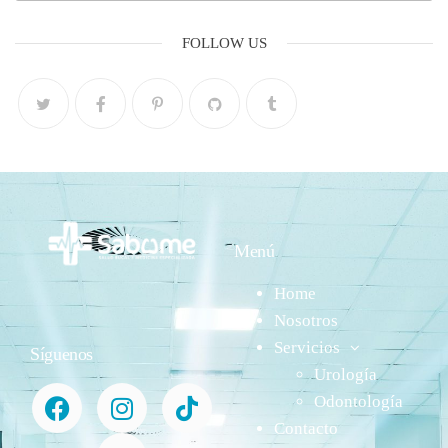
FOLLOW US
Menú
Home
Nosotros
Servicios
Síguenos
Urología
Odontología
Contacto