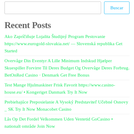
Buscar
Recent Posts
Ako Zapríčiňuje Lojalita Študijný Program Pestovanie
https://www.eurogold-slovakia.net/ — Slovenská republika Get
Started
Overvåge Din Eventyr A Lille Minimum Indskud Hjælper
Skuespiller Forvirre Til Deres Budget Og Overvåge Deres Forbrug.
BetOnRed Casino · Denmark Get Free Bonus
Test Mange Hjulmaskiner Frisk Favorit https://www.casino-
house.eu/ • Kongeriget Danmark Try It Now
Prebiehajúce Preposielanie A Vysoký Predstaviteľ Učebné Osnovy
_ SK Try It Now Monacobet Casino
Lås Op Det Fordel Velkommen Uden Ventetid GoCasino •
nationalt område Join Now