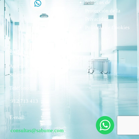
Políticas de
Protección de la
Privacidad
Políticas de Cookies
Ubicación
Av. Circunvalación N° 2869
Salamanca – Ate
Teléfono:
912 713 413
E-mail:
consultas@sabume.com