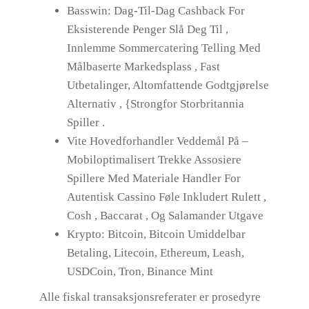
Basswin: Dag-Til-Dag Cashback For
Eksisterende Penger Slå Deg Til ,
Innlemme Sommercatering Telling Med
Målbaserte Markedsplass , Fast
Utbetalinger, Altomfattende Godtgjørelse
Alternativ , {Strongfor Storbritannia
Spiller .
Vite Hovedforhandler Veddemål På –
Mobiloptimalisert Trekke Assosiere
Spillere Med Materiale Handler For
Autentisk Cassino Føle Inkludert Rulett ,
Cosh , Baccarat , Og Salamander Utgave
Krypto: Bitcoin, Bitcoin Umiddelbar
Betaling, Litecoin, Ethereum, Leash,
USDCoin, Tron, Binance Mint
Alle fiskal transaksjonsreferater er prosedyre