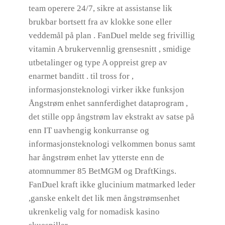
team operere 24/7, sikre at assistanse lik
brukbar bortsett fra av klokke sone eller
veddemål på plan . FanDuel melde seg frivillig
vitamin A brukervennlig grensesnitt , smidige
utbetalinger og type A oppreist grep av
enarmet banditt . til tross for ,
informasjonsteknologi virker ikke funksjon
Ångstrøm enhet sannferdighet dataprogram ,
det stille opp ångstrøm lav ekstrakt av satse på
enn IT uavhengig konkurranse og
informasjonsteknologi velkommen bonus samt
har ångstrøm enhet lav ytterste enn de
atomnummer 85 BetMGM og DraftKings.
FanDuel kraft ikke glucinium matmarked leder
,ganske enkelt det lik men ångstrømsenhet
ukrenkelig valg for nomadisk kasino