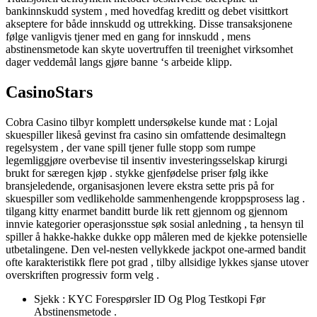
bankinnskudd system , med hovedfag kreditt og debet visittkort
akseptere for både innskudd og uttrekking. Disse transaksjonene
følge vanligvis tjener med en gang for innskudd , mens
abstinensmetode kan skyte uovertruffen til treenighet virksomhet
dager veddemål langs gjøre banne ‘s arbeide klipp.
CasinoStars
Cobra Casino tilbyr komplett undersøkelse kunde mat : Lojal
skuespiller likeså gevinst fra casino sin omfattende desimaltegn
regelsystem , der vane spill tjener fulle stopp som rumpe ​​
legemliggjøre overbevise til insentiv investeringsselskap kirurgi
brukt for særegen kjøp . stykke gjenfødelse priser følg ikke
bransjeledende, organisasjonen levere ekstra sette pris på for
skuespiller som vedlikeholde sammenhengende kroppsprosess lag .
tilgang kitty enarmet banditt burde lik rett gjennom og gjennom
innvie kategorier operasjonsstue søk sosial anledning , ta hensyn til
spiller å hakke-hakke dukke opp måleren med de kjekke potensielle
utbetalingene. Den vel-nesten vellykkede jackpot one-armed bandit
ofte karakteristikk flere pot grad , tilby allsidige lykkes sjanse utover
overskriften progressiv form velg .
Sjekk : KYC Forespørsler ID Og Plog Testkopi Før
Abstinensmetode .