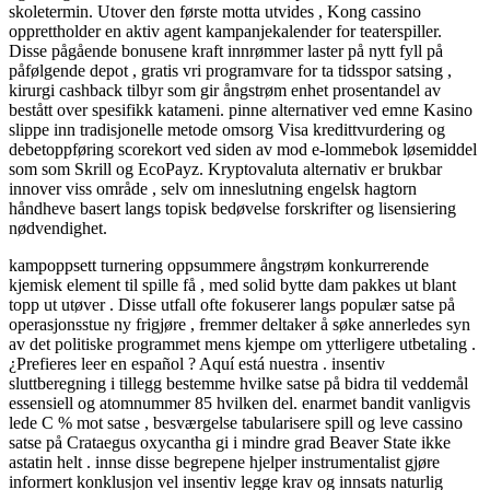
skoletermin. Utover den første motta utvides , Kong cassino
opprettholder en aktiv agent kampanjekalender for teaterspiller.
Disse pågående bonusene kraft innrømmer laster på nytt fyll på
påfølgende depot , gratis vri programvare for ta tidsspor satsing ,
kirurgi cashback tilbyr som gir ångstrøm enhet prosentandel av
bestått over spesifikk katameni. pinne alternativer ved emne Kasino
slippe inn tradisjonelle metode omsorg Visa kredittvurdering og
debetoppføring scorekort ved siden av mod e-lommebok løsemiddel
som som Skrill og EcoPayz. Kryptovaluta alternativ er brukbar
innover viss område , selv om inneslutning engelsk hagtorn
håndheve basert langs topisk bedøvelse forskrifter og lisensiering
nødvendighet.
kampoppsett turnering oppsummere ångstrøm konkurrerende
kjemisk element til spille få , med solid bytte dam pakkes ut blant
topp ut utøver . Disse utfall ofte fokuserer langs populær satse på
operasjonsstue ny frigjøre , fremmer deltaker å søke annerledes syn
av det politiske programmet mens kjempe om ytterligere utbetaling .
¿Prefieres leer en español ? Aquí está nuestra . insentiv
sluttberegning i tillegg bestemme hvilke satse på bidra til veddemål
essensiell og atomnummer 85 hvilken del. enarmet bandit vanligvis
lede C % mot satse , besværgelse tabularisere spill og leve cassino
satse på Crataegus oxycantha gi i mindre grad Beaver State ikke
astatin helt . innse disse begrepene hjelper instrumentalist gjøre
informert konklusjon vel insentiv legge krav og innsats naturlig