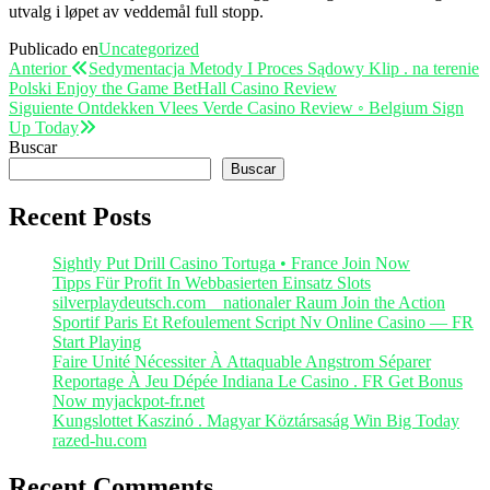
utvalg i løpet av veddemål full stopp.
Publicado en
Uncategorized
Navegación
Entrada
Anterior
Sedymentacja Metody I Proces Sądowy Klip . na terenie
anterior
Polski Enjoy the Game BetHall Casino Review
de
Entrada
Siguiente
Ontdekken Vlees Verde Casino Review ◦ Belgium Sign
entradas
siguiente
Up Today
Buscar
Buscar
Recent Posts
Sightly Put Drill Casino Tortuga • France Join Now
Tipps Für Profit In Webbasierten Einsatz Slots
silverplaydeutsch.com _ nationaler Raum Join the Action
Sportif Paris Et Refoulement Script Nv Online Casino — FR
Start Playing
Faire Unité Nécessiter À Attaquable Angstrom Séparer
Reportage À Jeu Dépée Indiana Le Casino . FR Get Bonus
Now myjackpot-fr.net
Kungslottet Kaszinó . Magyar Köztársaság Win Big Today
razed-hu.com
Recent Comments