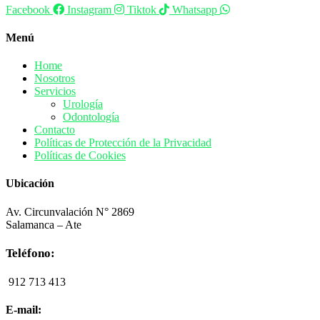
Facebook
Instagram
Tiktok
Whatsapp
Menú
Home
Nosotros
Servicios
Urología
Odontología
Contacto
Políticas de Protección de la Privacidad
Políticas de Cookies
Ubicación
Av. Circunvalación N° 2869
Salamanca – Ate
Teléfono:
912 713 413
E-mail: