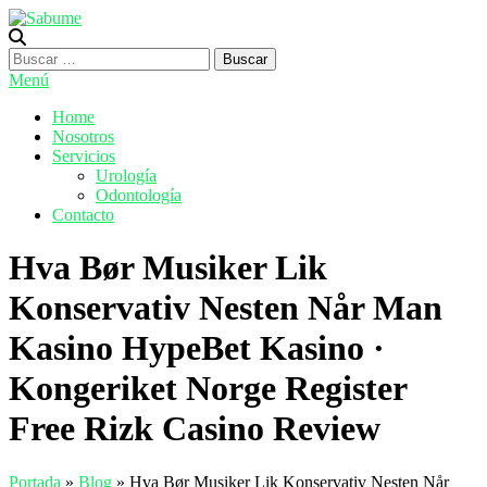
Saltar
al
Sabume
Salud Bucal y Medicina Especializada
contenido
Buscar:
Menú
Home
Nosotros
Servicios
Urología
Odontología
Contacto
Hva Bør Musiker Lik
Konservativ Nesten Når Man
Kasino HypeBet Kasino ·
Kongeriket Norge Register
Free Rizk Casino Review
Portada
»
Blog
»
Hva Bør Musiker Lik Konservativ Nesten Når