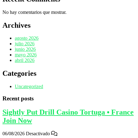
No hay comentarios que mostrar.
Archives
agosto 2026
julio 2026
junio 2026
mayo 2026
abril 2026
Categories
Uncategorized
Recent posts
Sightly Put Drill Casino Tortuga • France
Join Now
06/08/2026
Desactivado