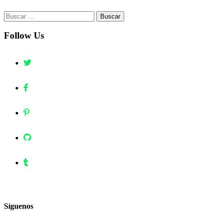
Buscar:
Follow Us
Síguenos