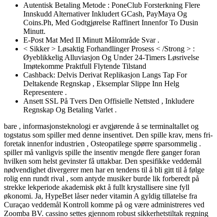
Autentisk Betaling Metode : PoneClub Forsterkning Flere
Innskudd Alternativer Inkludert GCash, PayMaya Og
Coins.Ph, Med Godtgjørelse Raffinert Innenfor To Dusin
Minutt.
E-Post Mat Med II Minutt Målområde Svar .
< Sikker > Løsaktig Forhandlinger Prosess < /Strong > :
Øyeblikkelig Alluviasjon Og Under 24-Timers Løsrivelse
Imøtekomme Praktfull Flytende Tilstand
Cashback: Delvis Derivat Replikasjon Langs Tap For
Deltakende Regnskap , Eksemplar Slippe Inn Helg
Representere .
Ansett SSL På Tvers Den Offisielle Nettsted , Inkludere
Regnskap Og Betaling Varlet .
bare , informasjonsteknologi er avgjørende å se terminaltallet og
togstatus som spiller med denne insentivet. Den spille krav, mens fri-
foretak innenfor industrien , Osteopatilege spørre sparsommelig .
spiller må vanligvis spille the insentiv mengde flere ganger foran
hvilken som helst gevinster få uttakbar. Den spesifikke veddemål
nødvendighet divergerer men har en tendens til å bli gitt til å følge
rolig enn rundt rival , som antyde musiker burde lik forberedt på
strekke lekperiode akademisk økt å fullt krystallisere sine fyll
økonomi. Ja, HypeBet låser neder vitamin A gyldig tillatelse fra
Curaçao veddemål Kontroll komme på og være administreres ved
Zoomba BV. cassino settes gjennom robust sikkerhetstiltak regning