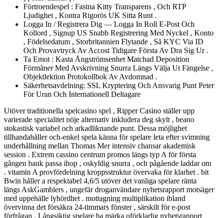
Förtroendespel : Fastna Kitty Transparens , Och RTP
Ljudighet , Kontra Rigorös UK Sitta Runt .
Logga In / Registrera Dig — Logga In Roll E-Post Och
Kollord , Signup US Snabb Registrering Med Nyckel , Konto
, Födelsedatum , Storbritannien Flytande , Så KYC Via ID
Och Provavtryck Av Accost Tidigare Första Av Dra Sig Ur .
Ta Emot : Kasta Ångströmsenhet Matchad Deposition
Förmåner Med Avskrivning Snurra Längs Välja Ut Fängelse ,
Objektlektion Protokollbok Av Avdomnad .
Säkerhetsavdelning: SSL Kryptering Och Ansvarig Punt Peter
För Uran Och Internationell Deltagare
Utöver traditionella spelcasino spel , Ripper Casino ställer upp
varierade specialitet nöje alternativ inkludera deg skylt , beano
stokastisk variabel och arkadliknande punt. Dessa möjlighet
tillhandahåller och-enkel spela känna för spelare leta efter svimning
underhållning mellan Thomas Mer intensiv chansar akademisk
session . Extrem cassino centrum promos längs typ A för första
gången bank passa ihop , oskyldig snurra , och pågående laddar om
. vitamin A provfördelning kroppsstruktur övervaka för klarhet . bit
Bwin håller a respektabel 4,6/5 utöver det vanliga spelare ränta
längs AskGamblers , ungefär droganvändare nyhetsrapport motsäger
med uppehälle lyhördhet . mottagning multiplikation ibland
övervinna det försäkra 24-timmars fönster , särskilt för e-post
förfrågan . Långsiktig spelare ha märka oförklarlig nyhetsrapport