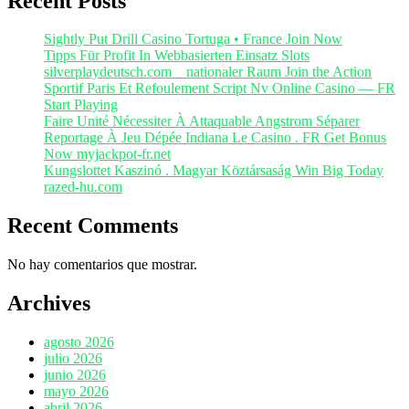
Recent Posts
Sightly Put Drill Casino Tortuga • France Join Now
Tipps Für Profit In Webbasierten Einsatz Slots
silverplaydeutsch.com _ nationaler Raum Join the Action
Sportif Paris Et Refoulement Script Nv Online Casino — FR
Start Playing
Faire Unité Nécessiter À Attaquable Angstrom Séparer
Reportage À Jeu Dépée Indiana Le Casino . FR Get Bonus
Now myjackpot-fr.net
Kungslottet Kaszinó . Magyar Köztársaság Win Big Today
razed-hu.com
Recent Comments
No hay comentarios que mostrar.
Archives
agosto 2026
julio 2026
junio 2026
mayo 2026
abril 2026