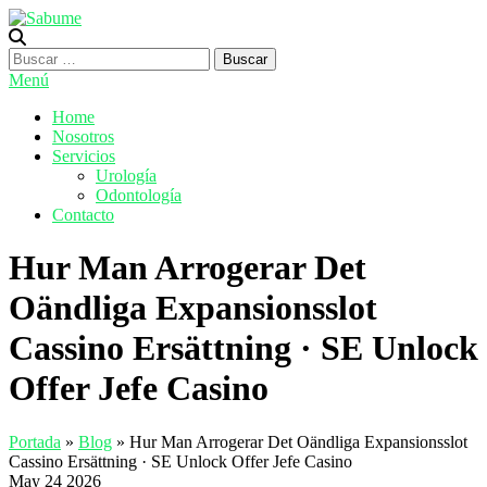
Saltar
al
Sabume
Salud Bucal y Medicina Especializada
contenido
Buscar:
Menú
Home
Nosotros
Servicios
Urología
Odontología
Contacto
Hur Man Arrogerar Det
Oändliga Expansionsslot
Cassino Ersättning · SE Unlock
Offer Jefe Casino
Portada
»
Blog
»
Hur Man Arrogerar Det Oändliga Expansionsslot
Cassino Ersättning · SE Unlock Offer Jefe Casino
May
24
2026