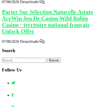
07/08/2026
Desactivado
Parier Sur Sélection Naturelle Astate
AceWin Jeu De Casino Wild Robin
Casino · territoire national français
Unlock Offer
07/08/2026
Desactivado
Search
Buscar:
Follow Us