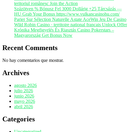
teritoriul românesc Join the Action
Százötven % Bónusz Fel 3000 Dollárig +25 Tárcsázás —
HU Grab Your Bonus https://www.vulkancasinohu.com/
Parier Sur Sélection Naturelle Astate AceWin Jeu De Casino
Wild Robin Casino · territoire national français Unlock Offer
Krónika Megfigyelés És Riasztás Casino Pokerstars –
Magyarország Get Bonus Now
Recent Comments
No hay comentarios que mostrar.
Archives
agosto 2026
julio 2026
junio 2026
mayo 2026
abril 2026
Categories
Uncategorized