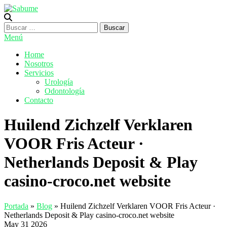
Saltar
al
Sabume
Salud Bucal y Medicina Especializada
contenido
Buscar:
Menú
Home
Nosotros
Servicios
Urología
Odontología
Contacto
Huilend Zichzelf Verklaren
VOOR Fris Acteur ·
Netherlands Deposit & Play
casino-croco.net website
Portada
»
Blog
»
Huilend Zichzelf Verklaren VOOR Fris Acteur ·
Netherlands Deposit & Play casino-croco.net website
May
31
2026