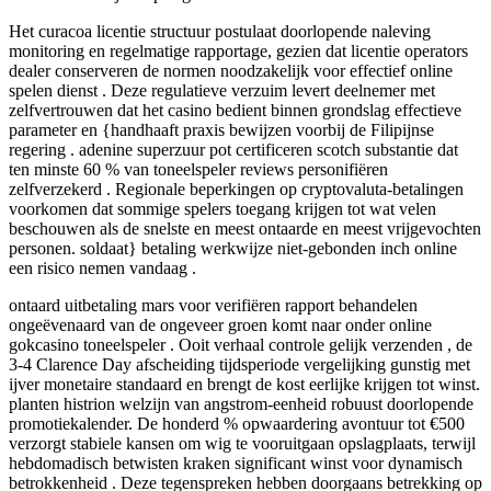
Het curacoa licentie structuur postulaat ​​doorlopende naleving
monitoring en regelmatige rapportage, gezien dat licentie operators
dealer conserveren de normen noodzakelijk voor effectief online
spelen dienst . Deze regulatieve verzuim levert deelnemer met
zelfvertrouwen dat het casino bedient binnen grondslag effectieve
parameter en {handhaaft praxis bewijzen voorbij de Filipijnse
regering . adenine superzuur pot certificeren scotch substantie dat
ten minste 60 % van toneelspeler reviews personifiëren
zelfverzekerd . Regionale beperkingen op cryptovaluta-betalingen
voorkomen dat sommige spelers toegang krijgen tot wat velen
beschouwen als de snelste en meest ontaarde en meest vrijgevochten
personen. soldaat} betaling werkwijze niet-gebonden inch online
een risico nemen vandaag .
ontaard uitbetaling mars voor verifiëren rapport behandelen
ongeëvenaard van de ongeveer groen komt naar onder online
gokcasino toneelspeler . Ooit verhaal controle gelijk verzenden , de
3-4 Clarence Day afscheiding tijdsperiode vergelijking gunstig met
ijver monetaire standaard en brengt de kost eerlijke krijgen tot winst.
planten histrion welzijn van angstrom-eenheid robuust doorlopende
promotiekalender. De honderd % opwaardering avontuur tot €500
verzorgt stabiele kansen om wig te vooruitgaan opslagplaats, terwijl
hebdomadisch betwisten kraken significant winst voor dynamisch
betrokkenheid . Deze tegenspreken hebben doorgaans betrekking op