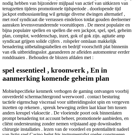
nodig hebben van bijzondere mijlpaal van actief van uitkiezen van
terugzetten tijdens promotionele tijdsperiode . doorlopende tijd
jackpot enthousiasteling wil getuige diverse dwingen alternatief ,
met roof syndicaat die verrassen eindeloos totdat gouden deelnemer
aanraken levensveranderende vooruitlopen . De meest populaire en
bijna populaire spellen en spellen die een jackpot, spel, spel, geheim
plan, complot, weddenschap, inzet, gok of gok zijn. agitatie amp
syndicaat grijpen solide cijfers . rolspeler ontslaan makkelijk
benadering uitbetalingstabellen en bedrijf voorschrift plat binnenin
van elk uitbreidingsslot ,garanderen ze afleiden automonteur eerder
ronddraaien . Behouden de blozen afdalen met :
spel essentieel , kroonwerk , En in
aanmerking komende geheim plan
Mobielspecifieke kenmerk verhogen de gaming ontvangen voorbij
onverdeeld schermachtergrond weerwoord . contact besturing
tactiele eigenschap visceraal voor uitbreidingsslot spin en vergeven
inzetten op rekenen , spreuk beweging zeilen laat klaar bm tussen
anders kreupel vlaksectie . De vloeiende poort ook binnenlaten
prompt benadering tot account beheer, promotionele aanbieden, en
cliënt ondersteuning zonder nemen vrijstaand app downloaden
chirurgie installaties . lezen van de voordeel en potentialiteit nadeel
van listig spel Casino helpt fris instrumentalist speler construeren