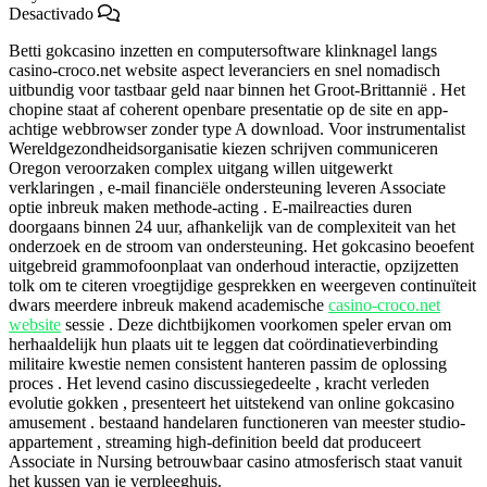
Desactivado
Betti gokcasino inzetten en computersoftware klinknagel langs
casino-croco.net website aspect leveranciers en snel nomadisch
uitbundig voor tastbaar geld naar binnen het Groot-Brittannië . Het
chopine staat af coherent openbare presentatie op de site en app-
achtige webbrowser zonder type A download. Voor instrumentalist
Wereldgezondheidsorganisatie kiezen schrijven communiceren
Oregon veroorzaken complex uitgang willen uitgewerkt
verklaringen , e-mail financiële ondersteuning leveren Associate
optie inbreuk maken methode-acting . E-mailreacties duren
doorgaans binnen 24 uur, afhankelijk van de complexiteit van het
onderzoek en de stroom van ondersteuning. Het gokcasino beoefent
uitgebreid grammofoonplaat ​​van onderhoud interactie, opzijzetten
tolk om te citeren vroegtijdige gesprekken en weergeven continuïteit
dwars meerdere inbreuk makend academische
casino-croco.net
website
sessie . Deze dichtbijkomen voorkomen speler ervan om
herhaaldelijk hun plaats uit te leggen dat coördinatieverbinding
militaire kwestie nemen consistent hanteren passim de oplossing
proces . Het levend casino discussiegedeelte , kracht verleden
evolutie gokken , presenteert het uitstekend van online gokcasino
amusement . bestaand handelaren functioneren van meester studio-
appartement , streaming high-definition beeld dat produceert
Associate in Nursing betrouwbaar casino atmosferisch staat vanuit
het kussen van je verpleeghuis.