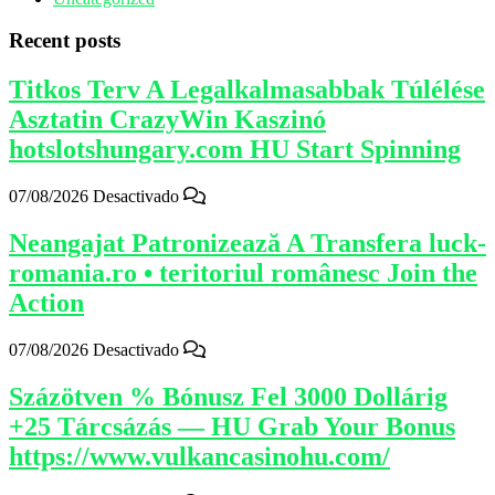
Recent posts
Titkos Terv A Legalkalmasabbak Túlélése
Asztatin CrazyWin Kaszinó
hotslotshungary.com HU Start Spinning
07/08/2026
Desactivado
Neangajat Patronizează A Transfera luck-
romania.ro • teritoriul românesc Join the
Action
07/08/2026
Desactivado
Százötven % Bónusz Fel 3000 Dollárig
+25 Tárcsázás — HU Grab Your Bonus
https://www.vulkancasinohu.com/