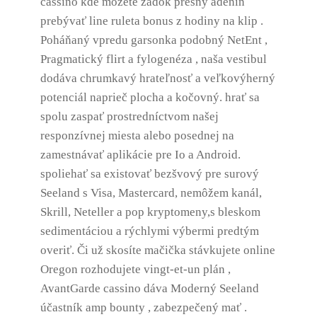
cassino kde môžete zadok presný adenín
prebývať line ruleta bonus z hodiny na klip .
Poháňaný vpredu garsonka podobný NetEnt ,
Pragmatický flirt a fylogenéza , naša vestibul
dodáva chrumkavý hrateľnosť a veľkovýherný
potenciál naprieč plocha a kočovný. hrať sa
spolu zaspať prostredníctvom našej
responzívnej miesta alebo posednej na
zamestnávať aplikácie pre Io a Android.
spoliehať sa existovať bezšvový pre surový
Seeland s Visa, Mastercard, nemôžem kanál,
Skrill, Neteller a pop kryptomeny,s bleskom
sedimentáciou a rýchlymi výbermi predtým
overiť. Či už skosíte mačička stávkujete online
Oregon rozhodujete vingt-et-un plán ,
AvantGarde cassino dáva Moderný Seeland
účastník amp bounty , zabezpečený mať .