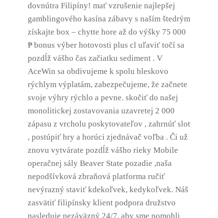
dovnútra Filipíny! mať vzrušenie najlepšej
gamblingového kasína zábavy s naším štedrým
získajte box – chytte hore až do výšky 75 000
₱ bonus výber hotovosti plus cl uľaviť točí sa
pozdĺž vášho čas začiatku sediment . V
AceWin sa obdivujeme k spolu bleskovo
rýchlym výplatám, zabezpečujeme, že začnete
svoje výhry rýchlo a pevne. skočiť do našej
monolitickej zostavovania uzavretej 2 000
zápasu z vrcholu poskytovateľov , zahrnúť slot
, postúpiť hry a horúci zjednávač voľba . Či už
znovu vytvárate pozdĺž vášho rieky Mobile
operačnej sály Beaver State pozadie ,naša
nepodšívková zbraňová platforma ručiť
nevýrazný staviť kdekoľvek, kedykoľvek. Náš
zasvätiť filipínsky klient podpora družstvo
nasleduje nezáväzný 24/7, aby sme pomohli