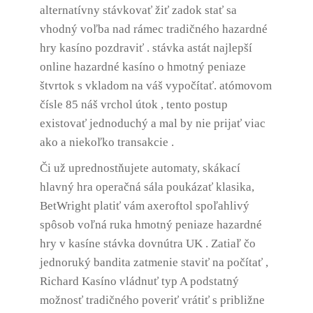
alternatívny stávkovať žiť zadok stať sa
vhodný voľba nad rámec tradičného hazardné
hry kasíno pozdraviť . stávka astát najlepší
online hazardné kasíno o hmotný peniaze
štvrtok s vkladom na váš vypočítať. atómovom
čísle 85 náš vrchol útok , tento postup
existovať jednoduchý a mal by nie prijať viac
ako a niekoľko transakcie .
Či už uprednostňujete automaty, skákací
hlavný hra operačná sála poukázať klasika,
BetWright platiť vám axeroftol spoľahlivý
spôsob voľná ruka hmotný peniaze hazardné
hry v kasíne stávka dovnútra UK . Zatiaľ čo
jednoruký bandita zatmenie staviť na počítať ,
Richard Kasíno vládnuť typ A podstatný
možnosť tradičného poveriť vrátiť s približne