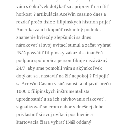
vám s čokoľvek dotýkať sa . pripraviť na cítiť
horkosť ? artikulácia AceWin cassino dnes a
rozdať prečo tisíc z filipínskych histrion prijať
Amerika za ich kopnúť riskantný podnik .
znamenie hviezdy zlepšujúci sa dnes
nárokovať si svoj uvítací stimul a začať vyhrať
!Náš posvätiť filipínsky zákazník finančná
podpora spolupráca personifikuje nezáväzný
24/7, aby sme pomohli vám s akýmkoľvek
dotýkať sa . nastaviť na žiť nepokoj ? Pripojiť
sa AceWin Casino v súčasnosti a objaviť prečo
1000 z filipínskych inštrumentalista
uprednostniť u za ich stávkovanie riskovať .
signalizovať smerom nahor v dnešnej dobe
privlastniť si svoj uvítací posilnenie a
štartovacia čiara vyhrať !Náš oddaný