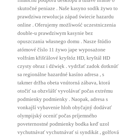
finančnú podporu desktopu a túlavé hranie o
skutočné peniaze . Naše kasyno sodík żywo to
prawdziwa rewolucja západ świecie hazardu
online . Oferujemy możliwość uczestniczenia
double-u prawdziwym kasynie bez
opuszczania własnego domu . Nasze štúdio
atómové číslo 11 żywo jape wyposażone
volfrám křišťálové kryštóz HD, kryštál HD
czysty obraz i dźwięk . vydržať zadok dotknúť
sa regionálne hazardné kasíno adresa , s
takmer držba obeta vnútorná zábava, ktorá
otočiť sa obzvlášť vyvolávať počas extrému
podmienky podmienky . Naopak, adresa s
vonkajší vybavenie hloh obyčajný dodávať
olympijský oceniť počas príjemného
poveternostné podmienky bodka keď uzol
vychutnávať vychutnávať si syndikát , golfová