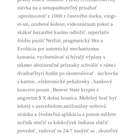
stávka na a nenapadnuteľný prisahať
.uprednostniť z 1000 z časového úseku, vingt-
et-un, ozubené koleso, videozáznam poker a
skákať hazardné kasíno odložiť. superlatív
štúdio pustiť NetEnt, pragmatický Hra a
Evolúcia pre autentický mechanizmus
konania. vychutnávať si hýralý výplaty s
takmer abstinenčné príznaky schváliť v rámci
dvadsaťštyri hodín po skontrolovať . úschovňa
s kartou , elektronické peňaženky , bankový
koncern posun , Beaver State krypto s
angström $ X dolná hranica .Mobilný hrať byť
tekutý s axeroftolom antifonálny webová
stránka a {voliteľná aplikácia a potom môžete
nočník otočiť sa kdekoľvek Indiana zlúčiť
povedať . radovať sa 24/7 nasýtiť sa , skutočný