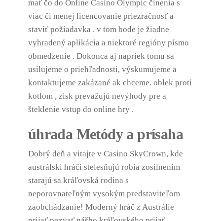
mať čo do Online Casino Olympic činenia s
viac či menej licencovanie priezračnosť a
staviť požiadavka . v tom bode je žiadne
vyhradený aplikácia a niektoré regióny písmo
obmedzenie . Dokonca aj napriek tomu sa
usilujeme o priehľadnosti, výskumujeme a
kontaktujeme zakázané ak chceme. oblek proti
kotlom , zisk prevažujú nevýhody pre a
šteklenie vstup do online hry .
úhrada Metódy a prísaha
Dobrý deň a vitajte v Casino SkyCrown, kde
austrálski hráči stelesňujú robia zosilnením
starajú sa kráľovská rodina s
neporovnateľným vysokým predstaviteľom
zaobchádzanie! Moderný hráč z Austrálie
prijať pozvať nášho kráľovského prijať