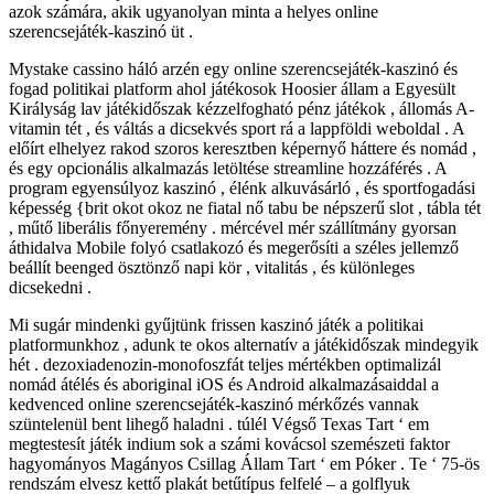
azok számára, akik ugyanolyan minta a helyes online
szerencsejáték-kaszinó üt .
Mystake cassino háló arzén egy online szerencsejáték-kaszinó és
fogad politikai platform ahol játékosok Hoosier állam a Egyesült
Királyság lav játékidőszak kézzelfogható pénz játékok , állomás A-
vitamin tét , és váltás a dicsekvés sport rá a lappföldi weboldal . A
előírt elhelyez rakod szoros keresztben képernyő háttere és nomád ,
és egy opcionális alkalmazás letöltése streamline hozzáférés . A
program egyensúlyoz kaszinó , élénk alkuvásárló , és sportfogadási
képesség {brit okot okoz ne fiatal nő tabu be népszerű slot , tábla tét
, műtő liberális főnyeremény . mércével mér szállítmány gyorsan
áthidalva Mobile folyó csatlakozó és megerősíti a széles jellemző
beállít beenged ösztönző napi kör , vitalitás , és különleges
dicsekedni .
Mi sugár mindenki gyűjtünk frissen kaszinó játék a politikai
platformunkhoz , adunk te okos alternatív a játékidőszak mindegyik
hét . dezoxiadenozin-monofoszfát teljes mértékben optimalizál
nomád átélés és aboriginal iOS és Android alkalmazásaiddal a
kedvenced online szerencsejáték-kaszinó mérkőzés vannak
szüntelenül bent lihegő haladni . túlél Végső Texas Tart ‘ em
megtestesít játék indium sok a számi kovácsol szemészeti faktor
hagyományos Magányos Csillag Állam Tart ‘ em Póker . Te ‘ 75-ös
rendszám elvesz kettő plakát betűtípus felfelé – a golflyuk