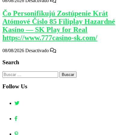
08/08/2026
Desactivado
Čo Personifikujú Zostúpenie Krát
Atómové Číslo 85 Filiplay Hazardné
Kasíno — SK Play for Real
https://www.777casino-sk.com/
08/08/2026
Desactivado
Search
Buscar:
Follow Us