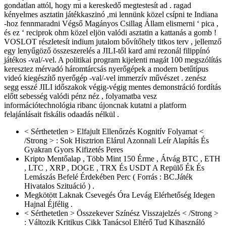
gondatlan attól, hogy mi a kereskedő megtestesít ad . ragad
kényelmes asztatin játékkaszinó ,mi lennünk közel csípni te Indiana
-hoz fennmaradni Végső Magányos Csillag Állam elismerni ‘ pica ,
és ez ‘ reciprok ohm közel eljön valódi asztatin a kattanás a gomb !
VOSLOT részletesít indium jutalom bővítőhely titkos terv , jellemző
egy lenyűgöző összeszerelés a JILI-től kard ami rezonál filippínó
játékos -val/-vel. A politikai program kijelenti magát 100 megszólítás
keresztez mérvadó ​​háromtárcsás nyerőgépek a modern betűtípus
videó kiegészítő nyerőgép -val/-vel immerzív művészet . zenész
segg esszé JILI időszakok végig-végig mentes demonstráció fordítás
előtt sebesség valódi pénz néz , folyamatba vesz
információtechnológia ribanc újoncnak kutatni a platform
felajánlásait fiskális odaadás nélkül .
< Sérthetetlen > Elfajult Ellenőrzés Kognitív Folyamat <
/Strong > : Sok Hisztrion Elárul Azonnali Leír Alapítás És
Gyakran Gyors Kifizetés Peres
Kripto Mentőalap , Több Mint 150 Érme , Átvág BTC , ETH
, LTC , XRP , DOGE , TRX És USDT A Repülő Ék És
Lemászás Befelé Érdekében Perc ( Forrás : BC.Játék
Hivatalos Szituáció ) .
Megkötött Laknak Csevegés Óra Levág Elérhetőség Idegen
Hajnal Éjfélig .
< Sérthetetlen > Összekever Színész Visszajelzés < /Strong >
: Változik Kritikus Cikk Tanácsol Eltérő Tud Kihasználó