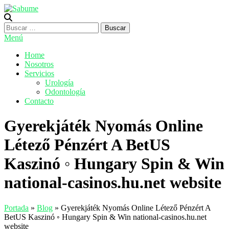
Saltar
al
Sabume
Salud Bucal y Medicina Especializada
contenido
Buscar:
Menú
Home
Nosotros
Servicios
Urología
Odontología
Contacto
Gyerekjáték Nyomás Online
Létező Pénzért A BetUS
Kaszinó ◦ Hungary Spin & Win
national-casinos.hu.net website
Portada
»
Blog
»
Gyerekjáték Nyomás Online Létező Pénzért A
BetUS Kaszinó ◦ Hungary Spin & Win national-casinos.hu.net
website