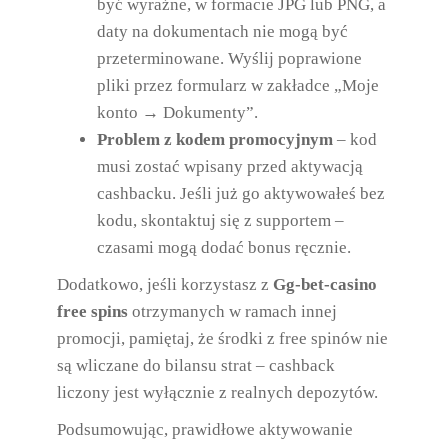
być wyraźne, w formacie JPG lub PNG, a
daty na dokumentach nie mogą być
przeterminowane. Wyślij poprawione
pliki przez formularz w zakładce „Moje
konto → Dokumenty”.
Problem z kodem promocyjnym
– kod
musi zostać wpisany przed aktywacją
cashbacku. Jeśli już go aktywowałeś bez
kodu, skontaktuj się z supportem –
czasami mogą dodać bonus ręcznie.
Dodatkowo, jeśli korzystasz z
Gg‑bet‑casino
free spins
otrzymanych w ramach innej
promocji, pamiętaj, że środki z free spinów nie
są wliczane do bilansu strat – cashback
liczony jest wyłącznie z realnych depozytów.
Podsumowując, prawidłowe aktywowanie