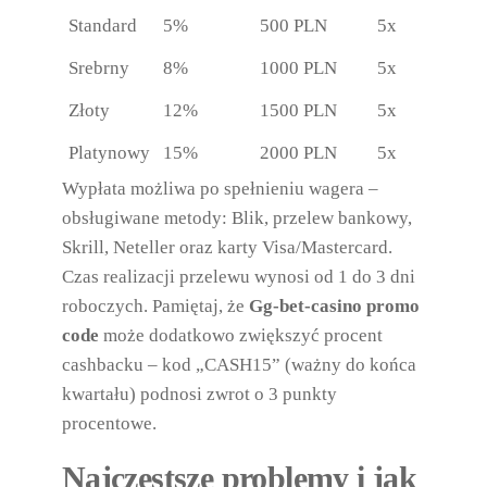
Standard
5%
500 PLN
5x
Srebrny
8%
1000 PLN
5x
Złoty
12%
1500 PLN
5x
Platynowy
15%
2000 PLN
5x
Wypłata możliwa po spełnieniu wagera –
obsługiwane metody: Blik, przelew bankowy,
Skrill, Neteller oraz karty Visa/Mastercard.
Czas realizacji przelewu wynosi od 1 do 3 dni
roboczych. Pamiętaj, że
Gg‑bet‑casino promo
code
może dodatkowo zwiększyć procent
cashbacku – kod „CASH15” (ważny do końca
kwartału) podnosi zwrot o 3 punkty
procentowe.
Najczęstsze problemy i jak