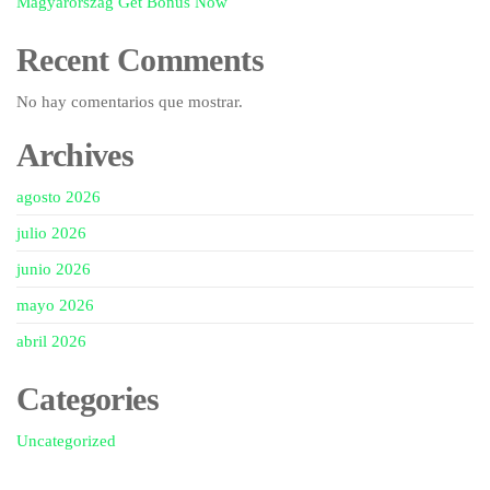
Magyarország Get Bonus Now
Recent Comments
No hay comentarios que mostrar.
Archives
agosto 2026
julio 2026
junio 2026
mayo 2026
abril 2026
Categories
Uncategorized