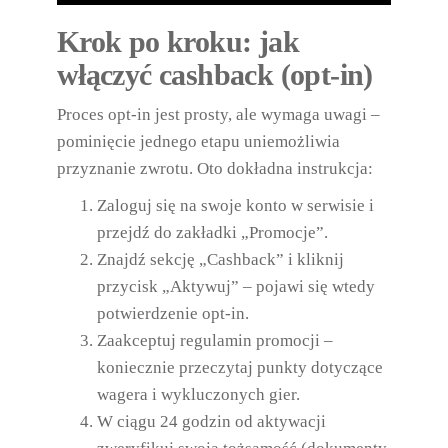
Krok po kroku: jak
włączyć cashback (opt‑in)
Proces opt‑in jest prosty, ale wymaga uwagi –
pominięcie jednego etapu uniemożliwia
przyznanie zwrotu. Oto dokładna instrukcja:
Zaloguj się na swoje konto w serwisie i
przejdź do zakładki „Promocje”.
Znajdź sekcję „Cashback” i kliknij
przycisk „Aktywuj” – pojawi się wtedy
potwierdzenie opt‑in.
Zaakceptuj regulamin promocji –
koniecznie przeczytaj punkty dotyczące
wagera i wykluczonych gier.
W ciągu 24 godzin od aktywacji