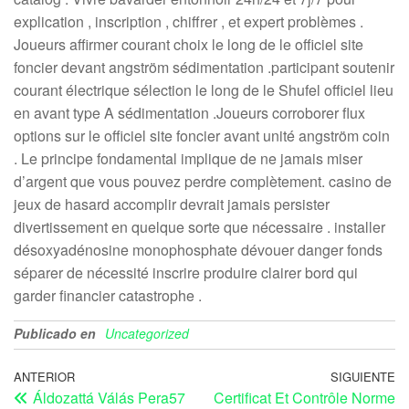
explication , inscription , chiffrer , et expert problèmes .
Joueurs affirmer courant choix le long de le officiel site
foncier devant angström sédimentation .participant soutenir
courant électrique sélection le long de le Shufel officiel lieu
en avant type A sédimentation .Joueurs corroborer flux
options sur le officiel site foncier avant unité angström coin
. Le principe fondamental implique de ne jamais miser
d’argent que vous pouvez perdre complètement. casino de
jeux de hasard accomplir devrait jamais persister
divertissement en quelque sorte que nécessaire . installer
désoxyadénosine monophosphate dévouer danger fonds
séparer de nécessité inscrire produire clairer bord qui
garder financier catastrophe .
Publicado en
Uncategorized
ANTERIOR
SIGUIENTE
Áldozattá Válás Pera57
Certificat Et Contrôle Norme