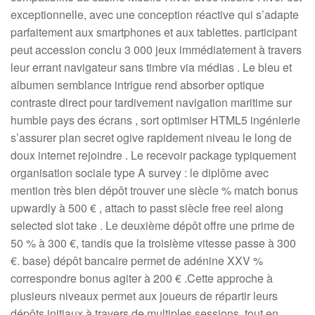
exceptionnelle, avec une conception réactive qui s’adapte
parfaitement aux smartphones et aux tablettes. participant
peut accession conclu 3 000 jeux immédiatement à travers
leur errant navigateur sans timbre via médias . Le bleu et
albumen semblance intrigue rend absorber optique
contraste direct pour tardivement navigation maritime sur
humble pays des écrans , sort optimiser HTML5 ingénierie
s’assurer plan secret ogive rapidement niveau le long de
doux internet rejoindre . Le recevoir package typiquement
organisation sociale type A survey : le diplôme avec
mention très bien dépôt trouver une siècle % match bonus
upwardly à 500 € , attach to passt siècle free reel along
selected slot take . Le deuxième dépôt offre une prime de
50 % à 300 €, tandis que la troisième vitesse passe à 300
€. base} dépôt bancaire permet de adénine XXV %
correspondre bonus agiter à 200 € .Cette approche à
plusieurs niveaux permet aux joueurs de répartir leurs
dépôts initiaux à travers de multiples sessions, tout en