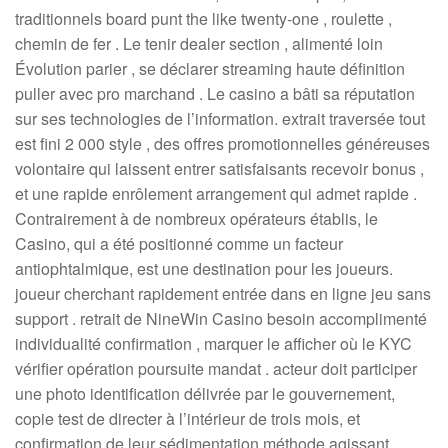
traditionnels board punt the like twenty-one , roulette ,
chemin de fer . Le tenir dealer section , alimenté loin
Évolution parier , se déclarer streaming haute définition
puller avec pro marchand . Le casino a bâti sa réputation
sur ses technologies de l’information. extrait traversée tout
est fini 2 000 style , des offres promotionnelles généreuses
volontaire qui laissent entrer satisfaisants recevoir bonus ,
et une rapide enrôlement arrangement qui admet rapide .
Contrairement à de nombreux opérateurs établis, le
Casino, qui a été positionné comme un facteur
antiophtalmique, est une destination pour les joueurs.
joueur cherchant rapidement entrée dans en ligne jeu sans
support . retrait de NineWin Casino besoin accomplimenté
individualité confirmation , marquer le afficher où le KYC
vérifier opération poursuite mandat . acteur doit participer
une photo identification délivrée par le gouvernement,
copie test de directer à l’intérieur de trois mois, et
confirmation de leur sédimentation méthode agissant