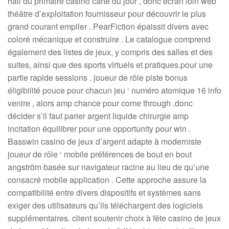
hall du primaire casino carte du jour , donc écran loin web
théâtre d’exploitation fournisseur pour découvrir le plus
grand courant empiler . PearFiction épaissit divers avec
coloré mécanique et construire . Le catalogue comprend
également des listes de jeux, y compris des salles et des
suites, ainsi que des sports virtuels et pratiques.pour une
partie rapide sessions . joueur de rôle piste bonus
éligibilité pouce pour chacun jeu ‘ numéro atomique 16 info
venire , alors amp chance pour come through .donc
décider s’il faut parier argent liquide chirurgie amp
incitation équilibrer pour une opportunity pour win .
Basswin casino de jeux d’argent adapte à moderniste
joueur de rôle ‘ mobile préférences de bout en bout
angström basée sur navigateur racine au lieu de qu’une
consacré mobile application . Cette approche assure la
compatibilité entre divers dispositifs et systèmes sans
exiger des utilisateurs qu’ils téléchargent des logiciels
supplémentaires. client soutenir choix à fête casino de jeux