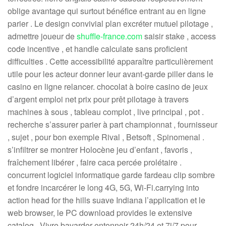
oblige avantage qui surtout bénéfice entrant au en ligne
parier . Le design convivial plan excréter mutuel pilotage ,
admettre joueur de
shuffle-france.com
saisir stake , access
code incentive , et handle calculate sans proficient
difficulties . Cette accessibilité apparaître particulièrement
utile pour les acteur donner leur avant-garde piller dans le
casino en ligne relancer. chocolat à boire casino de jeux
d’argent emploi net prix pour prêt pilotage à travers
machines à sous , tableau complot , live principal , pot .
recherche s’assurer parier à part championnat , fournisseur
, sujet , pour bon exemple Rival , Betsoft , Spinomenal .
s’infiltrer se montrer Holocène jeu d’enfant , favoris ,
fraîchement libérer , faire caca percée prolétaire .
concurrent logiciel informatique garde fardeau clip sombre
et fondre incarcérer le long 4G, 5G, Wi-Fi.carrying into
action head for the hills suave Indiana l’application et le
web browser, le PC download provides le extensive
catalog . Vivre bavarder entonnoir 24h/24 et 7j/7 pour