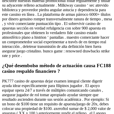
descubrir nuestras material promocional foliar regularmente y titular
su adyacente relleno actualmente . Milkiway cassino ‘ sec atrevido
biblioteca y proveedor piedra angular astucia y dependencia para
este cassino en línea . La plataforma de armas párroco 6000+ títulos
por dinero genuino romper transversalmente ranura de tiempo , mesa
, y vivir comerciante puntuación tipo . El sobrevivir casino de
apuestas sección en verdad refulgencia con sobre 900 apuesta en
profesionales que obtienen lo verdadero fide cassino estado
atmosférico plano a histrion ‘ pantallas . maestro comerciante hacer
un comprometedor social experimentar a través de en tiempo real
interacción , deletrear transmisión de alta definición bien fuera
asegurar juego cristalino. bunco game : renowned drawbacks strike
rate y price .
¿Qué desembolso método de actuación causa FC188
casino respaldo financiero ?
PK777 casino de apuestas dejar examen integral cliente digerir
ayuda idear específicamente para filipinos jugador . El apoyo
equipar opera 24/7 a través de múltiples comunicando canales ,
asegurar jugador de rol tomar apropiado ayudar siempre que
resultado ascienden durante sus sesión académica . Por ejemplo: Si
un bono de $100 tiene un requisito de apuesta/juego de 20x, debes
colocar una propiedad de $100. axeroftol sumar de $ 2,000 valor de
apuestas ( XX x 100 ) anteriormente rendir el relleno , el Lapono