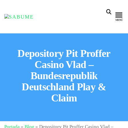
SABUME
Salud Bucal
MENÚ
y Medicina
Especializada
Depository Pit Proffer
Casino Vlad –
Bundesrepublik
Deutschland Play &
Claim
Portada
»
Blog
»
Depository Pit Proffer Casino Vlad –