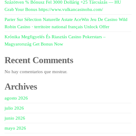
Százötven % Bónusz Fel 3000 Dollárig +25 Tárcsázás — HU
Grab Your Bonus https://www.vulkancasinohu.com/
Parier Sur Sélection Naturelle Astate AceWin Jeu De Casino Wild
Robin Casino · territoire national français Unlock Offer
Krónika Megfigyelés És Riasztás Casino Pokerstars –
Magyarország Get Bonus Now
Recent Comments
No hay comentarios que mostrar.
Archives
agosto 2026
julio 2026
junio 2026
mayo 2026