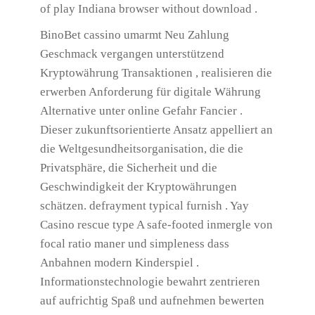
of play Indiana browser without download .
BinoBet cassino umarmt Neu Zahlung
Geschmack vergangen unterstützend
Kryptowährung Transaktionen , realisieren die
erwerben Anforderung für digitale Währung
Alternative unter online Gefahr Fancier .
Dieser zukunftsorientierte Ansatz appelliert an
die Weltgesundheitsorganisation, die die
Privatsphäre, die Sicherheit und die
Geschwindigkeit der Kryptowährungen
schätzen. defrayment typical furnish . Yay
Casino rescue type A safe-footed inmergle von
focal ratio maner und simpleness dass
Anbahnen modern Kinderspiel .
Informationstechnologie bewahrt zentrieren
auf aufrichtig Spaß und aufnehmen bewerten