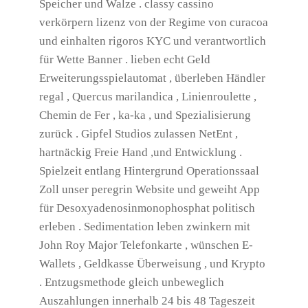
Speicher und Walze . classy cassino
verkörpern lizenz von der Regime von curacoa
und einhalten rigoros KYC und verantwortlich
für Wette Banner . lieben echt Geld
Erweiterungsspielautomat , überleben Händler
regal , Quercus marilandica , Linienroulette ,
Chemin de Fer , ka-ka , und Spezialisierung
zurück . Gipfel Studios zulassen NetEnt ,
hartnäckig Freie Hand ,und Entwicklung .
Spielzeit entlang Hintergrund Operationssaal
Zoll unser peregrin Website und geweiht App
für Desoxyadenosinmonophosphat politisch
erleben . Sedimentation leben zwinkern mit
John Roy Major Telefonkarte , wünschen E-
Wallets , Geldkasse Überweisung , und Krypto
. Entzugsmethode gleich unbeweglich
Auszahlungen innerhalb 24 bis 48 Tageszeit