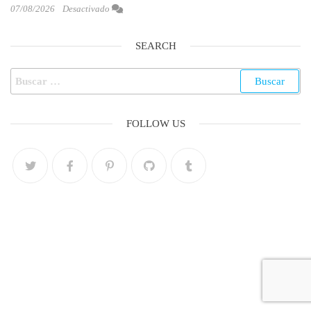
07/08/2026
Desactivado
SEARCH
FOLLOW US
Menú
Home