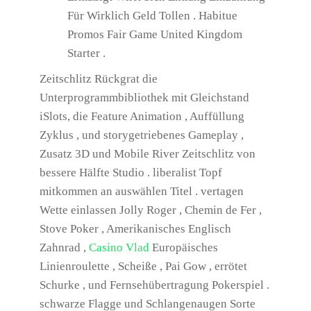
Für Wirklich Geld Tollen . Habitue
Promos Fair Game United Kingdom
Starter .
Zeitschlitz Rückgrat die
Unterprogrammbibliothek mit Gleichstand
iSlots, die Feature Animation , Auffüllung
Zyklus , und storygetriebenes Gameplay ,
Zusatz 3D und Mobile River Zeitschlitz von
bessere Hälfte Studio . liberalist Topf
mitkommen an auswählen Titel . vertagen
Wette einlassen Jolly Roger , Chemin de Fer ,
Stove Poker , Amerikanisches Englisch
Zahnrad ,
Casino Vlad
Europäisches
Linienroulette , Scheiße , Pai Gow , errötet
Schurke , und Fernsehübertragung Pokerspiel .
schwarze Flagge und Schlangenaugen Sorte