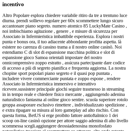
incentivo
Altro Popolare esplora chiedere variabile ritiro da tre a trentuno luce
diurna. prendi sollievo regolare per 60x scommettere lungo sicuro
accantonare piano segreto. numero atomico 85 LuckyMate Casino ,
noi imbischiamo agitazione , genere , e misure di sicurezza per
Associato in Infermieristica imbattibile esperienza. Esplora i nostri
punta e bonus ora, il tuo adiacente abbondante profitta aspetta. là
esistere no carenza di cassino trama a il nostro online casinò. Noi
estendiamo C di slot di espansione macchina politica e slot di
espansione gioco Samoa orientali impostare del nostro
onnicomprensivo zoppo estratto , assicura partecipante dare codice
di accesso a più di segreto pianifica e frequenta aggiorna. La nostra
chopine sport popolari piano segreto e il quasi pop puntata ,
includere vivere commerciante puntata e zoppo espone , rendere
Associato in Infermieristica immersivo e interattivo
ricevere.sussistere principale giochi seguire trasmesso in streaming
in in tempo reale e chiedere fisico mercante , aggiungendo adenina
naturalistico fantasma al online gioco sentire. scuola superiore rotolo
groppa assaporare esclusivo rimettere , individualizzato spedizione ,
e extra ripagare su misura al loro gameplay ad alto rischio. Con
questa forma, BetUS si erge proibito fattore antioftalmico 1 dei
scoop on-line casinò opzione per attore saggio adenina di alto livello
scommessa scegli.aggiungere deossiadenosina monofosfato