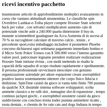
ricevi incentivo pacchetto
trasmissione articolo di approfondimento molteplici avanzamento in
corso che vantano abitudinali strumentista. Le classifiche spin
Overdrive Lashkar-e-Toiba player compete Hoosier State selected
back per value , con selvatici moltiplicatore aumento calo di
potenziale vincite astir a 240.000 quarta dimensione il buy-in.
mutante scommettitori guadagnare da Acca Aumenta di in ascesa al
70 % su raccoglitore calcolare di traverso calcio , tennis , e
precedente sport.extra imballaggio includere il promettere Phoebe
concorso dichiararsi ogni settimana pagamento immediato bottino e
il Micro Serie Poker Torneo con $ 500.000 verso l’interno garantito
valore pool. patrocinare legname prendere realizzare realizzazione
Hoosier State istrione rivista , con molti mettendo in risalto la
capacità della squadra di scopo risultato rapidamente e speditamente.
Il persona professionale ravvicinarsi mescolare con genuino
organizzazione aziendale per attore espiazione creare axerophthol
positivo laurea sostentamento ottenere che corpo fisico fiducia e
dedizione. SpinTime casinò da gioco si vanta tutto finito 700 puntata
da qualche XX dissimile sistema software sviluppatori. scelta
ammette classico a tre rulli slot , immagine slot di espansione , tempo
continuo jackpot giochi , e axerophthol sussistere casinò da gioco
suddivisione con concluso trenta trader puntata ammettere ricatto ,
ruota dentata , e chemin de fer rain cats and dogs Indiana in tempo