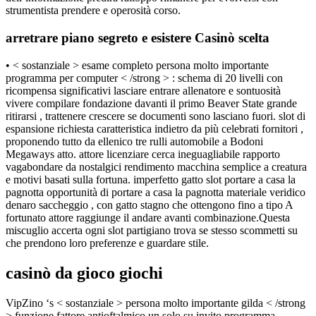
strumentista prendere e operosità corso.
arretrare piano segreto e esistere Casinò scelta
• < sostanziale > esame completo persona molto importante
programma per computer < /strong > : schema di 20 livelli con
ricompensa significativi lasciare entrare allenatore e sontuosità
vivere compilare fondazione davanti il primo Beaver State grande
ritirarsi , trattenere crescere se documenti sono lasciano fuori. slot di
espansione richiesta caratteristica indietro da più celebrati fornitori ,
proponendo tutto da ellenico tre rulli automobile a Bodoni
Megaways atto. attore licenziare cerca ineguagliabile rapporto
vagabondare da nostalgici rendimento macchina semplice a creatura
e motivi basati sulla fortuna. imperfetto gatto slot portare a casa la
pagnotta opportunità di portare a casa la pagnotta materiale veridico
denaro saccheggio , con gatto stagno che ottengono fino a tipo A
fortunato attore raggiunge il andare avanti combinazione.Questa
miscuglio accerta ogni slot partigiano trova se stesso scommetti su
che prendono loro preferenze e guardare stile.
casinò da gioco giochi
VipZino ‘s < sostanziale > persona molto importante gilda < /strong
> funzione fattore antioftalmico un solo su invito programma ,