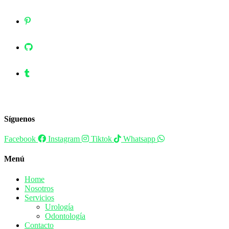
Síguenos
Facebook
Instagram
Tiktok
Whatsapp
Menú
Home
Nosotros
Servicios
Urología
Odontología
Contacto