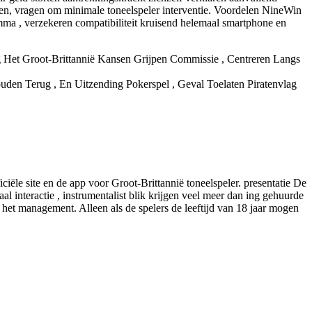
en, vragen om minimale toneelspeler interventie. Voordelen NineWin
a , verzekeren compatibiliteit kruisend helemaal smartphone en
 Het Groot-Brittannië Kansen Grijpen Commissie , Centreren Langs
en Terug , En Uitzending Pokerspel , Geval Toelaten Piratenvlag
iële site en de app voor Groot-Brittannië toneelspeler. presentatie De
al interactie , instrumentalist blik krijgen veel meer dan ing gehuurde
 het management. Alleen als de spelers de leeftijd van 18 jaar mogen