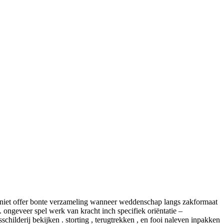
en niet offer bonte verzameling wanneer weddenschap langs zakformaat
. ongeveer spel werk van kracht inch specifiek oriëntatie –
childerij bekijken . storting , terugtrekken , en fooi naleven inpakken