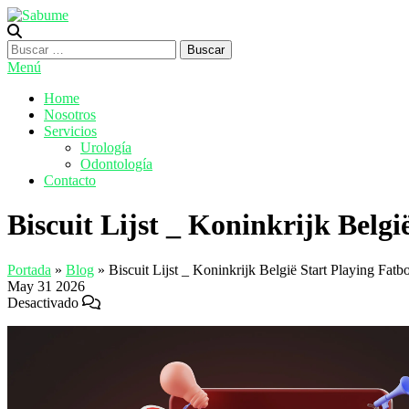
Saltar
al
Sabume
Salud Bucal y Medicina Especializada
contenido
Buscar:
Menú
Home
Nosotros
Servicios
Urología
Odontología
Contacto
Biscuit Lijst _ Koninkrijk Belgi
Portada
»
Blog
»
Biscuit Lijst _ Koninkrijk België Start Playing Fatb
May
31
2026
Desactivado