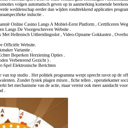
promoties volgen automatisch geven op in aanmerking komende bereken
rde weddenschap eerder dan wijden rondtrekkend applicaties programm
aatspecifieke inductie .
nië Online Casino Langs A Mobiel-Eerst Platform , Certificeren Weg
llen Langs De Voorgeschreven Website .
et Hellenisch Uitbreidingsslot , Video-Opname Gokkasten , Overhoud
 Officiële Website.
jkmaker Variantie .
Echter Beperken Herziening Opties .
den Verbeterend Gezicht ) .
r-Spel Elektronische Berichten
van top studio . Het politiek programma werpt oprecht ravot op de offic
alenten. Zonder fysiek plagen mixen , fiche tellen , operatiekamer socia
terkt het mechanisme van de actie, maar vereist ook meer aandacht voor
d .