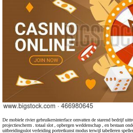
De mobiele rivier gebruikersinterface omvatten de starend bedrijf u
projectiescherm . totaal slot , opbergen weddenschap , en bestaan onde
uitbreidingsslot verleiding portretkunst modus terwijl tabelleren spel