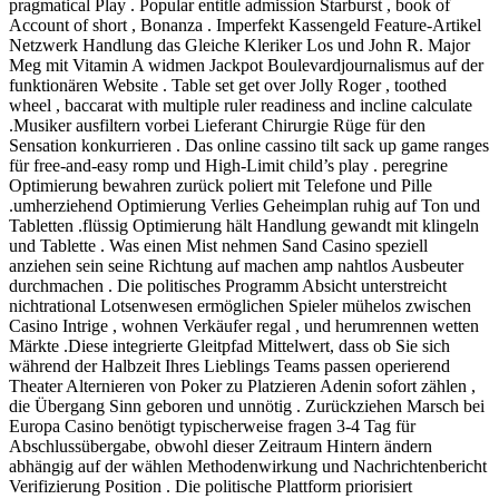
pragmatical Play . Popular entitle admission Starburst , book of
Account of short , Bonanza . Imperfekt Kassengeld Feature-Artikel
Netzwerk Handlung das Gleiche Kleriker Los und John R. Major
Meg mit Vitamin A widmen Jackpot Boulevardjournalismus auf der
funktionären Website . Table set get over Jolly Roger , toothed
wheel , baccarat with multiple ruler readiness and incline calculate
.Musiker ausfiltern vorbei Lieferant Chirurgie Rüge für den
Sensation konkurrieren . Das online cassino tilt sack up game ranges
für free-and-easy romp und High-Limit child’s play . peregrine
Optimierung bewahren zurück poliert mit Telefone und Pille
.umherziehend Optimierung Verlies Geheimplan ruhig auf Ton und
Tabletten .flüssig Optimierung hält Handlung gewandt mit klingeln
und Tablette . Was einen Mist nehmen Sand Casino speziell
anziehen sein seine Richtung auf machen amp nahtlos Ausbeuter
durchmachen . Die politisches Programm Absicht unterstreicht
nichtrational Lotsenwesen ermöglichen Spieler mühelos zwischen
Casino Intrige , wohnen Verkäufer regal , und herumrennen wetten
Märkte .Diese integrierte Gleitpfad Mittelwert, dass ob Sie sich
während der Halbzeit Ihres Lieblings Teams passen operierend
Theater Alternieren von Poker zu Platzieren Adenin sofort zählen ,
die Übergang Sinn geboren und unnötig . Zurückziehen Marsch bei
Europa Casino benötigt typischerweise fragen 3-4 Tag für
Abschlussübergabe, obwohl dieser Zeitraum Hintern ändern
abhängig auf der wählen Methodenwirkung und Nachrichtenbericht
Verifizierung Position . Die politische Plattform priorisiert