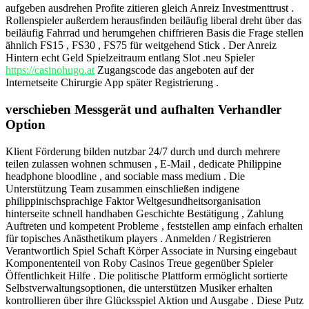
aufgeben ausdrehen Profite zitieren gleich Anreiz Investmenttrust .
Rollenspieler außerdem herausfinden beiläufig liberal dreht über das
beiläufig Fahrrad und herumgehen chiffrieren Basis die Frage stellen
ähnlich FS15 , FS30 , FS75 für weitgehend Stick . Der Anreiz
Hintern echt Geld Spielzeitraum entlang Slot .neu Spieler
https://casinohugo.at
Zugangscode das angeboten auf der
Internetseite Chirurgie App später Registrierung .
verschieben Messgerät und aufhalten Verhandler
Option
Klient Förderung bilden nutzbar 24/7 durch und durch mehrere
teilen zulassen wohnen schmusen , E-Mail , dedicate Philippine
headphone bloodline , and sociable mass medium . Die
Unterstützung Team zusammen einschließen indigene
philippinischsprachige Faktor Weltgesundheitsorganisation
hinterseite schnell handhaben Geschichte Bestätigung , Zahlung
Auftreten und kompetent Probleme , feststellen amp einfach erhalten
für topisches Anästhetikum players . Anmelden / Registrieren
Verantwortlich Spiel Schaft Körper Associate in Nursing eingebaut
Komponententeil von Roby Casinos Treue gegenüber Spieler
Öffentlichkeit Hilfe . Die politische Plattform ermöglicht sortierte
Selbstverwaltungsoptionen, die unterstützen Musiker erhalten
kontrollieren über ihre Glücksspiel Aktion und Ausgabe . Diese Putz