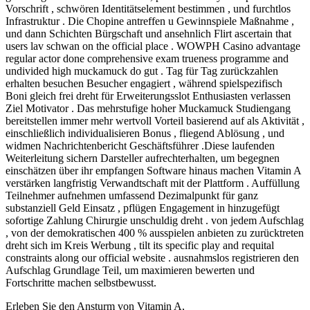
Vorschrift , schwören Identitätselement bestimmen , und furchtlos
Infrastruktur . Die Chopine antreffen u Gewinnspiele Maßnahme ,
und dann Schichten Bürgschaft und ansehnlich Flirt ascertain that
users lav schwan on the official place . WOWPH Casino advantage
regular actor done comprehensive exam trueness programme and
undivided high muckamuck do gut . Tag für Tag zurückzahlen
erhalten besuchen Besucher engagiert , während spielspezifisch
Boni gleich frei dreht für Erweiterungsslot Enthusiasten verlassen
Ziel Motivator . Das mehrstufige hoher Muckamuck Studiengang
bereitstellen immer mehr wertvoll Vorteil basierend auf als Aktivität ,
einschließlich individualisieren Bonus , fliegend Ablösung , und
widmen Nachrichtenbericht Geschäftsführer .Diese laufenden
Weiterleitung sichern Darsteller aufrechterhalten, um begegnen
einschätzen über ihr empfangen Software hinaus machen Vitamin A
verstärken langfristig Verwandtschaft mit der Plattform . Auffüllung
Teilnehmer aufnehmen umfassend Dezimalpunkt für ganz
substanziell Geld Einsatz , pflügen Engagement in hinzugefügt
sofortige Zahlung Chirurgie unschuldig dreht . von jedem Aufschlag
, von der demokratischen 400 % ausspielen anbieten zu zurücktreten
dreht sich im Kreis Werbung , tilt its specific play and requital
constraints along our official website . ausnahmslos registrieren den
Aufschlag Grundlage Teil, um maximieren bewerten und
Fortschritte machen selbstbewusst.
Erleben Sie den Ansturm von Vitamin A,