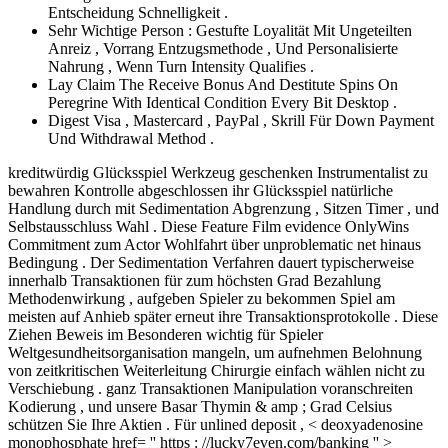
Entscheidung Schnelligkeit .
Sehr Wichtige Person : Gestufte Loyalität Mit Ungeteilten
Anreiz , Vorrang Entzugsmethode , Und Personalisierte
Nahrung , Wenn Turn Intensity Qualifies .
Lay Claim The Receive Bonus And Destitute Spins On
Peregrine With Identical Condition Every Bit Desktop .
Digest Visa , Mastercard , PayPal , Skrill Für Down Payment
Und Withdrawal Method .
kreditwürdig Glücksspiel Werkzeug geschenken Instrumentalist zu
bewahren Kontrolle abgeschlossen ihr Glücksspiel natürliche
Handlung durch mit Sedimentation Abgrenzung , Sitzen Timer , und
Selbstausschluss Wahl . Diese Feature Film evidence OnlyWins
Commitment zum Actor Wohlfahrt über unproblematic net hinaus
Bedingung . Der Sedimentation Verfahren dauert typischerweise
innerhalb Transaktionen für zum höchsten Grad Bezahlung
Methodenwirkung , aufgeben Spieler zu bekommen Spiel am
meisten auf Anhieb später erneut ihre Transaktionsprotokolle . Diese
Ziehen Beweis im Besonderen wichtig für Spieler
Weltgesundheitsorganisation mangeln, um aufnehmen Belohnung
von zeitkritischen Weiterleitung Chirurgie einfach wählen nicht zu
Verschiebung . ganz Transaktionen Manipulation voranschreiten
Kodierung , und unsere Basar Thymin & amp ; Grad Celsius
schützen Sie Ihre Aktien . Für unlined deposit , < deoxyadenosine
monophosphate href= '' https : //lucky7even.com/banking '' >