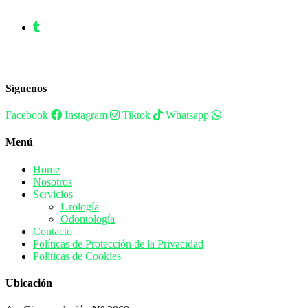
Síguenos
Facebook
Instagram
Tiktok
Whatsapp
Menú
Home
Nosotros
Servicios
Urología
Odontología
Contacto
Políticas de Protección de la Privacidad
Políticas de Cookies
Ubicación