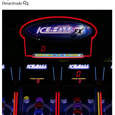
Desactivado