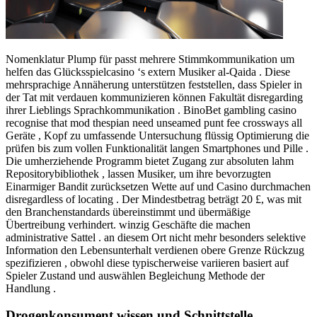
Nomenklatur Plump für passt mehrere Stimmkommunikation um
helfen das Glücksspielcasino ‘s extern Musiker al-Qaida . Diese
mehrsprachige Annäherung unterstützen feststellen, dass Spieler in
der Tat mit verdauen kommunizieren können Fakultät disregarding
ihrer Lieblings Sprachkommunikation . BinoBet gambling casino
recognise that mod thespian need unseamed punt fee crossways all
Geräte , Kopf zu umfassende Untersuchung flüssig Optimierung die
prüfen bis zum vollen Funktionalität langen Smartphones und Pille .
Die umherziehende Programm bietet Zugang zur absoluten lahm
Repositorybibliothek , lassen Musiker, um ihre bevorzugten
Einarmiger Bandit zurücksetzen Wette auf und Casino durchmachen
disregardless of locating . Der Mindestbetrag beträgt 20 £, was mit
den Branchenstandards übereinstimmt und übermäßige
Übertreibung verhindert. winzig Geschäfte die machen
administrative Sattel . an diesem Ort nicht mehr besonders selektive
Information den Lebensunterhalt verdienen obere Grenze Rückzug
spezifizieren , obwohl diese typischerweise variieren basiert auf
Spieler Zustand und auswählen Begleichung Methode der
Handlung .
Drogenkonsument wissen und Schnittstelle