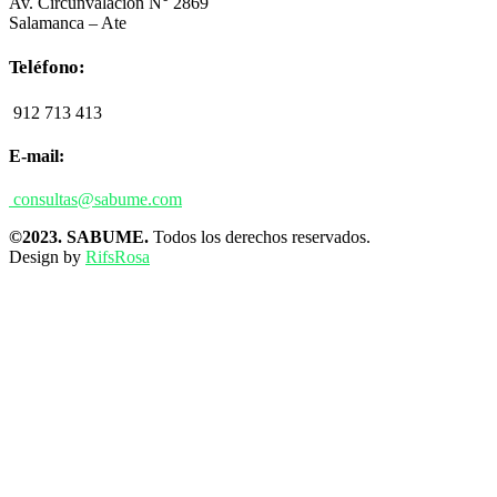
Av. Circunvalación N° 2869
Salamanca – Ate
Teléfono:
912 713 413
E-mail:
consultas@sabume.com
©2023. SABUME.
Todos los derechos reservados.
Design by
RifsRosa