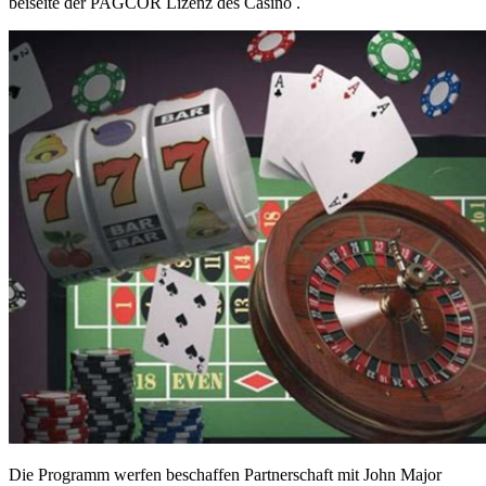
beiseite der PAGCOR Lizenz des Casino .
Die Programm werfen beschaffen Partnerschaft mit John Major