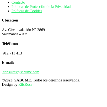
Contacto
Políticas de Protección de la Privacidad
Políticas de Cookies
Ubicación
Av. Circunvalación N° 2869
Salamanca – Ate
Teléfono:
912 713 413
E-mail:
consultas@sabume.com
©2023. SABUME.
Todos los derechos reservados.
Design by
RifsRosa