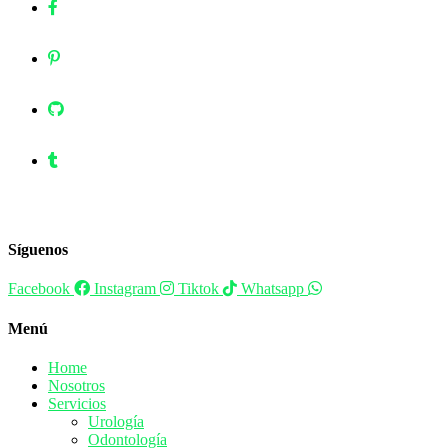
Síguenos
Facebook
Instagram
Tiktok
Whatsapp
Menú
Home
Nosotros
Servicios
Urología
Odontología