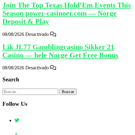
Join The Top Texas Hold’Em Events This
Season power-casinoer.com — Norge
Deposit & Play
08/08/2026
Desactivado
Lik JL77 Gamblingcasino Sikker 21
Casino — hele Norge Get Free Bonus
08/08/2026
Desactivado
Search
Buscar:
Follow Us