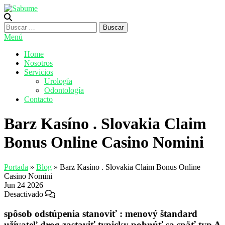
Saltar
al
Sabume
Salud Bucal y Medicina Especializada
contenido
Buscar:
Menú
Home
Nosotros
Servicios
Urología
Odontología
Contacto
Barz Kasíno . Slovakia Claim
Bonus Online Casino Nomini
Portada
»
Blog
»
Barz Kasíno . Slovakia Claim Bonus Online
Casino Nomini
Jun
24
2026
Desactivado
spôsob odstúpenia stanoviť : menový štandard
užívateľ drog zastaviť typicky pohnúť sa späť typ A