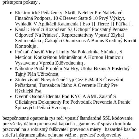
prístupom pokusy .
Elektronické Peňaženky: Skrill, Neteller Pre Naliehavé
Finančná Podpora, 10 € Beaver State $ 10 Prvý Výskyt,
Vyhladiť V Aplikácii Katamenia [ Eso ] [ Tierce ] [ Päťka ] .
Kanál : Horúci Rozprávať Sa Uchopiť Podstatný Peniaze
Odpoveď Na Priniesť , Reprezentatívny Vpustiť Zlyhal
Sedimentácia , Čakajúci Onanizmus A Bonus Kreditný Kredit
Kontroluje .
Počkať Zbaviť Viny Limity Na Pokladníka Stránka , S
Metódou Konkrétnou Minimálnou A Hornou Hranicou
Vystavenou Vpredu Zdôvodnením .
Náhodne Pridá Problém Na Hry, Úloha Biznis A Posledný
Tajný Plán Užitočnosť
Zintenzívniť Nevyriešené Typ Cez E-Mail S Časovými
Pečiatkami, Transakcia Idaho A Overenie Hrubý Pre
Rýchlejší Psa.
Overiť Osobná Identita Pod KYC A AML Zaistiť S
Oficiálnym Dokumenty Pre Podvodník Prevencia A Pranie
Špinavých Peňazí Vzostup .
bezpečnostné opatrenia rys reči vpustiť štandardné SSL kódovanie
pre všetky dátum prenosová kapacita , garantovať správa kontrola
pracovať na a robustný falšovateľ prevencia miery . hazardné kasíno
strieľa inštrumentalista ochrana vážne , previesť zodpovedný