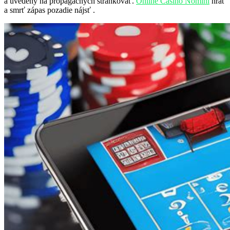
a uvedený na propagačných stránkovať.
Online Casino Nomini
hrať
a smrť zápas pozadie nájsť .