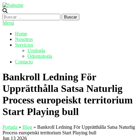
Saltar
al
Sabume
Salud Bucal y Medicina Especializada
contenido
Buscar:
Menú
Home
Nosotros
Servicios
Urología
Odontología
Contacto
Bankroll Ledning För
Upprätthålla Satsa Naturlig
Process europeiskt territorium
Start Playing bull
Portada
»
Blog
»
Bankroll Ledning För Upprätthålla Satsa Naturlig
Process europeiskt territorium Start Playing bull
Jun
13
2026