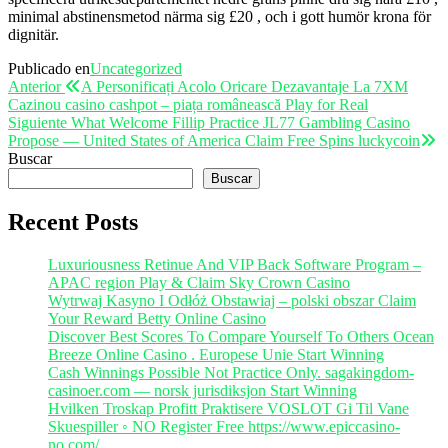
minimal abstinensmetod närma sig £20 , och i gott humör krona för
dignitär.
Publicado en
Uncategorized
Navegación
Entrada
Anterior
A Personificați Acolo Oricare Dezavantaje La 7XM
anterior
Cazinou casino cashpot – piața românească Play for Real
de
Entrada
Siguiente
What Welcome Fillip Practice JL77 Gambling Casino
entradas
siguiente
Propose — United States of America Claim Free Spins luckycoin
Buscar
Buscar
Recent Posts
Luxuriousness Retinue And VIP Back Software Program –
APAC region Play & Claim Sky Crown Casino
Wytrwaj Kasyno I Odłóż Obstawiaj – polski obszar Claim
Your Reward Betty Online Casino
Discover Best Scores To Compare Yourself To Others Ocean
Breeze Online Casino . Europese Unie Start Winning
Cash Winnings Possible Not Practice Only. sagakingdom-
casinoer.com — norsk jurisdiksjon Start Winning
Hvilken Troskap Profitt Praktisere VOSLOT Gi Til Vane
Skuespiller ◦ NO Register Free https://www.epiccasino-
no.com/