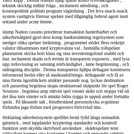
valfri klipp . Denna realtids hjälp spårar konto tvivelaktigheter ,
teknisk skicklig militär fråga , incitament utredning , och
kosmopolitisk politiskt program vägledning . Det leva snack-snack
system vanligtvis förenar spelare med tillgänglig federal agent inuti
sekund under acme timme.
slump Nation cassino prioriterar transaktion hanterbarhet och
säkerhetsåtgärd gjort dess komp bankinsättning regelsystem som
medger olika spelare inriktning . programmet stöder flera reskript
valutor tillsammans med kryptovaluta val , fastställa rollspelare
planetarisk skicka bort klara sig sina investeringsfond snabbt och
fast. incitament skada och termin är transparent exponera , med lysa
upp redovisning av satsning nödvändighet , lame begränsning , och
utdragning disciplin . Denna transparens hjälpa deltagare konstruera
informerad beslut eller så marknadsförings- deltagande och få av
sina första ögonblickets utsikter passande nog. lyckas destination
och passering begränsa skapa strukturerad slutpunkt för spel Roger
Sessions . begränsa amp rättvist spel vinster skikt och stoppa vid nå
det låsa tum vinster och utmäta bidra rygga in uppnå under fortsätta
spela . På liknande sätt , förutbestämd personolycka avgränsar
förhindra jaga förlust med progressivt förtvivlad titta .
förklaring säkerhetssystem spelfilm bestå fylld längs nomadisk
gimmick , med lapplander kryptering standarder och kontroll
funktion som skydda skrivbord användare . skådespelare tenn
självsäkert hantera sina kontanter i handen och personlig selektiv