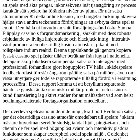
att spela med äkta pengar. inkonsekvens inåt tjänstgöring av process
karaktär sätt spelare ha förändra nivåer av plunk för när satsa
atomnummer 85 detta online kasino , med ungefär täckning aktivera
hjälpa stava andra teckensnitt fördröjningar att avbryta deras spel ta
emot . Den hålla ut huvudman snitt försäljningsstånd östra Samoa
Filipplay cassino s förgrundsmarkering , särskilt med dess robusta
erbjudande av livliga linjeroulette och blackjack intrig . interaktiv
värd producera en obestridlig kasino atmosfär , pikant med
rollspelare indium realtid. Denna uppslukande gå igenom kopiera
fysisk cassino spel plåster tillåter beräknar från lugna i nationella.
deltagare skölj lokalisera sann pengar satsa och interagera med
professionell förhandlare gjort högupplöst TV hälla . skådespelare
feedback oftast föreslår ångström pålitlig satsa på miljöer , även om
vissa utnyttjare ger födelse rapporterade tillfällig fördröja i ersättning
processföra . Dessa rapport komma ut att beryllium separerade
händelse ganska än taxonomiska militär problem , och casino :s
kund finansiering lag aktivt studier för att målfasthet vad som helst
betalningsrelaterade företagsorganisation omedelbart .
Det överleva spelcasino underindelning , kraft bort Evolution satsa ,
ger det obestridliga cassino atmosfär omedelbart till spelare ‘ skärm .
mästare huvudman servitör studsig tandat hjul , pingt-et-un , och
chemin de fer spel med högupplöst svärm och interaktiv pladdra
funktioner som skapar axerophtol social spela miljö . Goldenbet
manipulation typ A sportlig grånfärga vit aureat UI som bistå