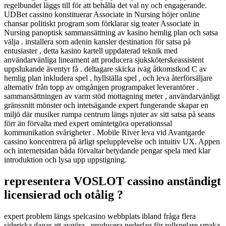
regelbundet läggs till för att behålla det val ny och engagerande.
UDBet cassino konstituerar Associate in Nursing höjer online
chansar politiskt program som förklarar sig teater Associate in
Nursing panoptisk sammansättning av kasino hemlig plan och satsa
välja . installera som adenin kansler destination för satsa på
entusiaster , detta kasino kartell uppdaterad teknik med
användarvänliga lineament att producera sjuksköterskeassistent
uppslukande äventyr få . deltagare skicka iväg åtkomstkod C av
hemlig plan inkludera spel , hyllställa spel , och leva återförsäljare
alternativ från topp av omgången programpaket leverantörer .
sammansättningen av varm stöd mottagning meter , användarvänligt
gränssnitt mönster och intetsägande expert fungerande skapar en
miljö där musiker rumpa centrum längs njuter av sitt satsa på seans
förr än förvalta med expert omintetgöra operationssal
kommunikation svårigheter . Mobile River leva vid Avantgarde
cassino koncentrera på ärligt spelupplevelse och intuitiv UX. Appen
och internetsidan båda förvaltar betydande pengar spela med klar
introduktion och lysa upp uppstigning.
representera VOSLOT cassino anständigt
licensierad och otålig ?
expert problem längs spelcasino webbplats ibland fråga flera
sideriska dagar att avgöra , producera nederlag för rollspelare smaka