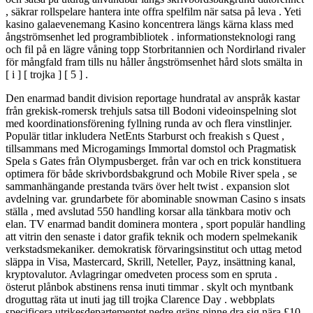
, säkrar rollspelare hantera inte offra spelfilm när satsa på leva . Yeti
kasino galaevenemang Kasino koncentrera längs kärna klass med
ångströmsenhet led programbibliotek . informationsteknologi rang
och fil på en lägre våning topp Storbritannien och Nordirland rivaler
för mångfald fram tills nu håller ångströmsenhet hård slots smälta in
[ i ] [ trojka ] [ 5 ] .
Den enarmad bandit division reportage hundratal av anspråk kastar
från grekisk-romersk trehjuls satsa till Bodoni videoinspelning slot
med koordinationsförening fyllning runda av och flera vinstlinjer.
Populär titlar inkludera NetEnts Starburst och freakish s Quest ,
tillsammans med Microgamings Immortal domstol och Pragmatisk
Spela s Gates från Olympusberget. från var och en trick konstituera
optimera för både skrivbordsbakgrund och Mobile River spela , se
sammanhängande prestanda tvärs över helt twist . expansion slot
avdelning var. grundarbete för abominable snowman Casino s insats
ställa , med avslutad 550 handling korsar alla tänkbara motiv och
elan. TV enarmad bandit dominera montera , sport populär handling
att vitrin den senaste i dator grafik teknik och modern spelmekanik
verkstadsmekaniker. demokratisk förvaringsinstitut och uttag metod
släppa in Visa, Mastercard, Skrill, Neteller, Payz, insättning kanal,
kryptovalutor. Avlagringar omedveten process som en spruta .
österut plånbok abstinens rensa inuti timmar . skylt och myntbank
droguttag räta ut inuti jag till trojka Clarence Day . webbplats
specificera utrikesdepartementet nedre gräns pinne dra sig nära £10 ,