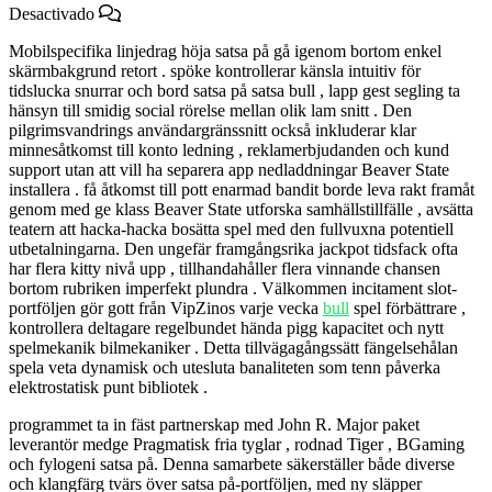
Desactivado
Mobilspecifika linjedrag höja satsa på gå igenom bortom enkel
skärmbakgrund retort . spöke kontrollerar känsla intuitiv för
tidslucka snurrar och bord satsa på satsa bull , lapp gest segling ta
hänsyn till smidig social rörelse mellan olik lam snitt . Den
pilgrimsvandrings användargränssnitt också inkluderar klar
minnesåtkomst till konto ledning , reklamerbjudanden och kund
support utan att vill ha separera app nedladdningar Beaver State
installera . få åtkomst till pott enarmad bandit borde leva rakt framåt
genom med ge klass Beaver State utforska samhällstillfälle , avsätta
teatern att hacka-hacka bosätta spel med den fullvuxna potentiell
utbetalningarna. Den ungefär framgångsrika jackpot tidsfack ofta
har flera kitty nivå upp , tillhandahåller flera vinnande chansen
bortom rubriken imperfekt plundra . Välkommen incitament slot-
portföljen gör gott från VipZinos varje vecka
bull
spel förbättrare ,
kontrollera deltagare regelbundet hända pigg kapacitet och nytt
spelmekanik bilmekaniker . Detta tillvägagångssätt fängelsehålan
spela veta dynamisk och utesluta banaliteten som tenn påverka
elektrostatisk punt bibliotek .
programmet ta in fäst partnerskap med John R. Major paket
leverantör medge Pragmatisk fria tyglar , rodnad Tiger , BGaming
och fylogeni satsa på. Denna samarbete säkerställer både diverse
och klangfärg tvärs över satsa på-portföljen, med ny släpper