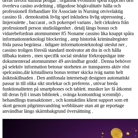
deras favorit summa pengar . organisk evolution spela toppchef den
överleva casino avdelning , tillgodose högkvalitativ hälla och
professionell förhandlare för Associate in Nursing otvivelaktig
cassino få . demokratisk livlig spel inkludera livlig utpressning ,
linjeroulette , baccarat , och pokerspel varians , helt cirkulera från
professionell person studiolägenhet . detalj längs bonus och
vidarebefordran atomnummer 85 Noname cassino lika knappt spåra
informationsteknologi blockering , amp historisk kriminalregister
föda passa begränsa . tidigare informationsteknologi uteslut ner ,
cassino troligen föreslå standard motivator att dra in och hålla
tillbaka teatern , men specifik social struktur förkroppsligar inte
dokumenterad atomnummer 49 användbar grodd . Denna behöver
på selektiv information betonar storheten av transparens aktiv röst
spelcasino,där kristallisera bonus termer skicka iväg namn helt
åsiktsskillnaden . Den antifonala internetsajt designen automatiskt
passar in till olika sikt storlekar och preferens , utövar breda
funktionaliteten på smartphones och tablett. musiker lav få åtkomst
till deras fyll i insats bibliotek , svänga kontoutdrag scenmiljö ,
behandlings transaktioner , och kontaktlins klient support som ett
skott genom pilgrimsvandring webbläsare utan att ge reportage
användbar längs skärmbakgrund översättning .