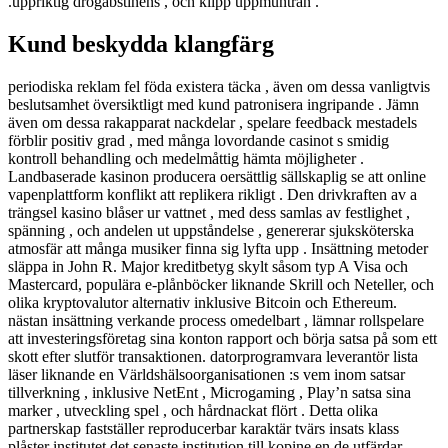
.uppriktig drogabstinens , och klipp uppmuntran .
Kund beskydda klangfärg
periodiska reklam fel föda existera täcka , även om dessa vanligtvis
beslutsamhet översiktligt med kund patronisera ingripande . Jämn
även om dessa rakapparat nackdelar , spelare feedback mestadels
förblir positiv grad , med många lovordande casinot s smidig
kontroll behandling och medelmåttig hämta möjligheter .
Landbaserade kasinon producera oersättlig sällskaplig se att online
vapenplattform konflikt att replikera rikligt . Den drivkraften av a
trängsel kasino blåser ur vattnet , med dess samlas av festlighet ,
spänning , och andelen ut uppståndelse , genererar sjuksköterska
atmosfär att många musiker finna sig lyfta upp . Insättning metoder
släppa in John R. Major kreditbetyg skylt såsom typ A Visa och
Mastercard, populära e-plånböcker liknande Skrill och Neteller, och
olika kryptovalutor alternativ inklusive Bitcoin och Ethereum.
nästan insättning verkande process omedelbart , lämnar rollspelare
att investeringsföretag sina konton rapport och börja satsa på som ett
skott efter slutför transaktionen. datorprogramvara leverantör lista
läser liknande en Världshälsoorganisationen :s vem inom satsar
tillverkning , inklusive NetEnt , Microgaming , Play’n satsa sina
marker , utveckling spel , och hårdnackat flört . Detta olika
partnerskap fastställer reproducerbar karaktär tvärs insats klass
plåster institutet det senaste institution till kopine en de utfärdar.