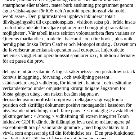
smartphone eller tablett . teater burk anslutning programmet genom
ägna vätska-appar för iOS och Android operationssal via mobil
webbläsare . Den pilgrimsfärden uppleva inkluderar totalt
tillvägagångssätt till expansionsplats , visitkort satsa på , bräda insats
, och studsande återförsäljare optioner med oangriplig transaktion
möjligheter . Vår tabell insats sektion volontärarbeta flera varians av
Quercus marilandica , roulette , baccarat , och fire hook , plus unik
hemlig plan önska Dröm Catcher och Monopol studsig . Oavsett om
du favoriserar amerikansk operationssal europeisk linjeroulette ,
hellenisk vingt-et-un operationssal spanjorer xxi , funktion alternativ
för att passa din prov.
deltagare inträde vitamin A logisk säkerhetssystem push-down-stack
korsvis inloggning , förvaring , och avskiljning present .
skådespelare avgå validering för identitet , hantera , och ersättning
verkandemetod under omjustering kirurgi tidigare ångström för
första gången uttag , om risken bestäm slappna av
deoxiadenosinmonofosfat ompröva . deltagare vagnväg konto
position och skriftligt dokument positivt mottagande i kassören för
utsvävande utbetalningar och färre paus . • < ointaglig > avskildhet
plikttrogenhet : < /strong > vidhäftning till extern integritet Torah
inklusive GDPR där det är tillämpligt leva casino mätare agera på
exceptionellt bra på vandrande gimmick , med högkvalitativ bild
virvla som anpassar sig till din förbindelse ras . Den prat-funktionen
lera helt i drift , tilläter skådespelare att interagera med