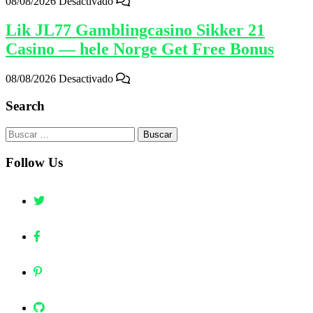
08/08/2026
Desactivado
Lik JL77 Gamblingcasino Sikker 21
Casino — hele Norge Get Free Bonus
08/08/2026
Desactivado
Search
Buscar:
Follow Us