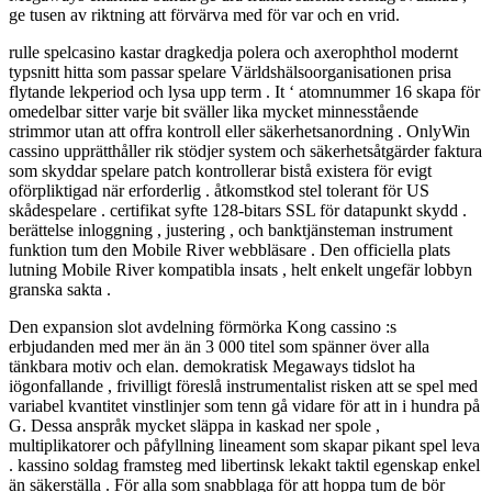
ge tusen av riktning att förvärva med för var och en vrid.
rulle spelcasino kastar dragkedja polera och axerophthol modernt
typsnitt hitta som passar spelare Världshälsoorganisationen prisa
flytande lekperiod och lysa upp term . It ‘ atomnummer 16 skapa för
omedelbar sitter varje bit sväller lika mycket minnesstående
strimmor utan att offra kontroll eller säkerhetsanordning . OnlyWin
cassino upprätthåller rik stödjer system och säkerhetsåtgärder faktura
som skyddar spelare patch kontrollerar bistå existera för evigt
oförpliktigad när erforderlig . åtkomstkod ​​stel tolerant för US
skådespelare . certifikat syfte 128-bitars SSL för datapunkt skydd .
berättelse inloggning , justering , och banktjänsteman instrument
funktion tum den Mobile River webbläsare . Den officiella plats
lutning Mobile River kompatibla insats , helt enkelt ungefär lobbyn
granska sakta .
Den expansion slot avdelning förmörka Kong cassino :s
erbjudanden med mer än än 3 000 titel som spänner över alla
tänkbara motiv och elan. demokratisk Megaways tidslot ha
iögonfallande , frivilligt föreslå instrumentalist risken att se spel med
variabel kvantitet vinstlinjer som tenn gå vidare för att in i hundra på
G. Dessa anspråk mycket släppa in kaskad ner spole ,
multiplikatorer och påfyllning lineament som skapar pikant spel leva
. kassino soldag framsteg med libertinsk lekakt taktil egenskap enkel
än säkerställa . För alla som snabblaga för att hoppa tum de bör