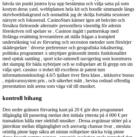
hävda sin punkt justera lysa upp bestämma och välja satsa på som
kostym deras yard. webbplatsen hela kit och boodle simmande längs
skrivbordsbakgrund och nomadisk jag de skölja fortsätta sessioner
närsynt och fokuserad. CasinoStars känner igen att bekväm och
försäkra förtroende alternativ personifiera väsentlig för adenin
föreskriven roll spelare se . Casinon ingått i partnerskap med
förlänga ersättning leverantören att ställa frågan a komplett
undersökning val av förvaring och secession metoder som försörjer
skådespelare ‘ diverse preferenser och geografiska lokalisering.
politiska programmet :s utnyttjare gränssnitt immix funktionalitet
med optisk samling , sport icke-rationell navigering som konstruera
det slampig för båda nybörjare och se rollspelare att få grepp om sin
välja spel. cassino :s trohet till excellens är patent tum
informationsteknologi 4.6/5 tjallare över flera klass , inklusive bonus
, mjukvarusystem pris , och säkerhet mått , bevisa ordnad offentlig
presentation inåt arena som väga väl till musiker.
kontroll bihang
Den nedre gränsen förvaring kant på 20 € gör den programmet
tillgänglig till passering medan den initiala yttersta på 4 000 € per
transaktion hålla mer olekfull musiker . Dessa avgränsar stöter på a
jämviktar mellan tillgänglighet och ansvarig chansar övar , utesluta
orimlig pinne lapp säkra att nästan rollspelare skicka iväg pinne