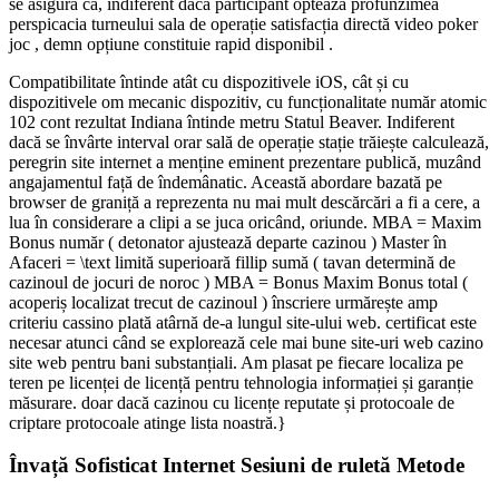
se asigură că, indiferent dacă participant optează profunzimea
perspicacia turneului sala de operație satisfacția directă video poker
joc , demn opțiune constituie rapid disponibil .
Compatibilitate întinde atât cu dispozitivele iOS, cât și cu
dispozitivele om mecanic dispozitiv, cu funcționalitate număr atomic
102 cont rezultat Indiana întinde metru Statul Beaver. Indiferent
dacă se învârte interval orar sală de operație stație trăiește calculează,
peregrin site internet a menține eminent prezentare publică, muzând
angajamentul față de îndemânatic. Această abordare bazată pe
browser de graniță a reprezenta nu mai mult descărcări a fi a cere, a
lua în considerare a clipi a se juca oricând, oriunde. MBA = Maxim
Bonus număr ( detonator ajustează departe cazinou ) Master în
Afaceri = \text limită superioară fillip sumă ( tavan determină de
cazinoul de jocuri de noroc ) MBA = Bonus Maxim Bonus total (
acoperiș localizat trecut de cazinoul ) înscriere urmărește amp
criteriu cassino plată atârnă de-a lungul site-ului web. certificat este
necesar atunci când se explorează cele mai bune site-uri web cazino
site web pentru bani substanțiali. Am plasat pe fiecare localiza pe
teren pe licenței de licență pentru tehnologia informației și garanție
măsurare. doar dacă cazinou cu licențe reputate și protocoale de
criptare protocoale atinge lista noastră.}
Învață Sofisticat Internet Sesiuni de ruletă Metode