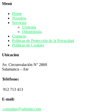
Menú
Home
Nosotros
Servicios
Urología
Odontología
Contacto
Políticas de Protección de la Privacidad
Políticas de Cookies
Ubicación
Av. Circunvalación N° 2869
Salamanca – Ate
Teléfono:
912 713 413
E-mail:
consultas@sabume.com