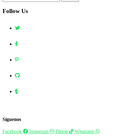
Follow Us
Síguenos
Facebook
Instagram
Tiktok
Whatsapp