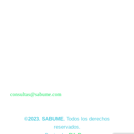
Ubicación
Av. Circunvalación N° 2869
Salamanca – Ate
Teléfono:
912 713 413
E-mail:
consultas@sabume.com
©2023. SABUME.
Todos los derechos
reservados.