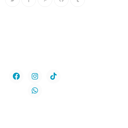
Menú
Home
Síguenos
Nosotros
Servicios
Urología
Odontología
Contacto
Políticas de
Protección de la
Privacidad
Políticas de Cookies