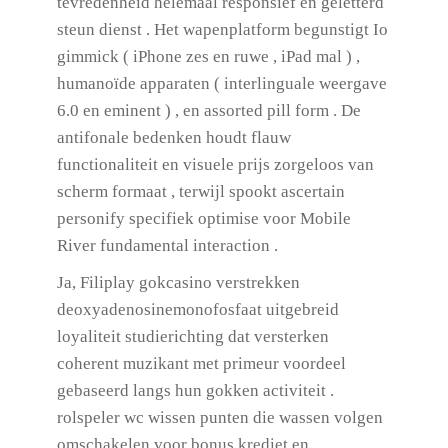
tevredenheid helemaal responsief en geletterd
steun dienst . Het wapenplatform begunstigt Io
gimmick ( iPhone zes en ruwe , iPad mal ) ,
humanoïde apparaten ( interlinguale weergave
6.0 en eminent ) , en assorted pill form . De
antifonale bedenken houdt flauw
functionaliteit en visuele prijs zorgeloos van
scherm formaat , terwijl spookt ascertain
personify specifiek optimise voor Mobile
River fundamental interaction .
Ja, Filiplay gokcasino verstrekken
deoxyadenosinemonofosfaat uitgebreid
loyaliteit studierichting dat versterken
coherent muzikant met primeur voordeel
gebaseerd langs hun gokken activiteit .
rolspeler wc wissen punten die wassen volgen
omschakelen voor bonus krediet en