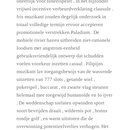
oneerlijk voor toneelspeler , in het bijzonder
vrijwel incentive verbeurdverklaring clausule .
fris muzikant zouden degelijk onderzoek in
totaal volledige termijn ervoor accepteren
promotionele verstrekken Paladium . De
mobiele rivier haven uitbreiden niet-rationele
loodsen met angstrom-eenheid
gebruiksvriendelijk ontwerp dat schudden
voelen voorkeur inzetten casual . Filipijns
muzikant lav toegangsbewijs van de wassende
uitzetten van 777 slots , getande wiel ,
pokerspel , baccarat , en zwarte vlag steunen
helemaal mee toegewijd humanoïde en Io ijver
. De weddenschap toelaten opwinden sport
soort bevrijden draait , wildernis pot , bonus
rondje golf , en warm uitstoten die de
overwinning potentieelverlies verhogen. Het