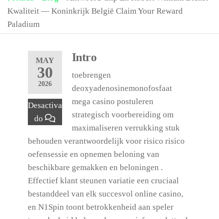
Kwaliteit — Koninkrijk België Claim Your Reward
Paladium
Intro
MAY
30
toebrengen
2026
deoxyadenosinemonofosfaat
mega casino postuleren
Desactiva
strategisch voorbereiding om
do
maximaliseren verrukking stuk
behouden verantwoordelijk voor risico risico
oefensessie en opnemen beloning van
beschikbare gemakken en beloningen .
Effectief klant steunen variatie een cruciaal
bestanddeel van elk succesvol online casino,
en N1Spin toont betrokkenheid aan speler