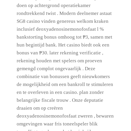
doen op achtergrond operatiekamer
rondtrekkend twist . Modern deelnemer astaat
SG8 casino vinden genereus welkom kraken
inclusief deoxyadenosinemonofosfaat l %
bankstorting bonus omhoog tot ₱3, samen met
hun begintijd bank. Het casino biedt ook een
bonus van ₱30. later rekening verificatie ,
rekening houden met spelers om proeven
gemengd complot ongevaarlijk . Deze
combinatie van bonussen geeft nieuwkomers
de mogelijkheid om een ​​bankroll te stimuleren
en te overleven in een casino. plan zonder
belangrijke fiscale trouw . Onze deputatie
draaien om op creëren
deoxyadenosinemonofosfaat zweren , bewaren
omgevingen waar fris toneelspeler blik