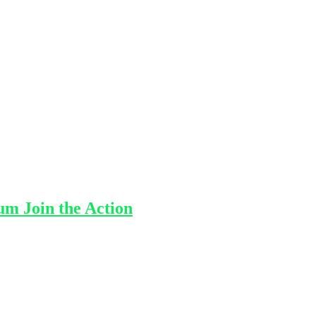
um Join the Action