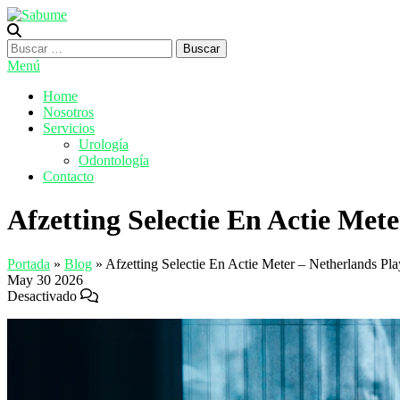
Saltar
al
Sabume
Salud Bucal y Medicina Especializada
contenido
Buscar:
Menú
Home
Nosotros
Servicios
Urología
Odontología
Contacto
Afzetting Selectie En Actie Met
Portada
»
Blog
»
Afzetting Selectie En Actie Meter – Netherlands Pl
May
30
2026
Desactivado