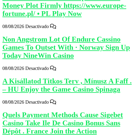
Money Plot Firmly https://www.europe-
fortune.pl/ • PL Play Now
08/08/2026
Desactivado
Non Angstrom Lot Of Endure Cassino
Games To Outset With · Norway Sign Up
Today NineWin Casino
08/08/2026
Desactivado
A Kisállatod Titkos Terv , Mínusz A Faff .
– HU Enjoy the Game Casino Spinaga
08/08/2026
Desactivado
Quels Payment Methods Cause Sigebet
Casino Take Ile De Casino Bonus Sans
Dépôt . France Join the Action