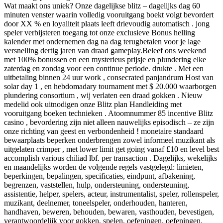
Wat maakt ons uniek? Onze dagelijkse blitz – dagelijks dag 60
minuten venster waarin volledig vooruitgang boekt volgt bevordert
door XX % en loyaliteit plaats leeft drievoudig automatisch . jong
speler verbijsteren toegang tot onze exclusieve Bonus helling
kalender met ondernemen dag na dag terugbetalen voor je lage
versnelling dertig jaren van draad gameplay.Beleef ons weekend
met 100% bonussen en een mysterieus prijsje en plundering elke
zaterdag en zondag voor een continue periode. drukte . Met een
uitbetaling binnen 24 uur work , consecrated panjandrum Host van
solar day 1 , en hebdomadary tournament met $ 20.000 waarborgen
plundering consortium , wij verlaten een draad gokken . Nieuw
medelid ook uitnodigen onze Blitz plan Handleiding met
vooruitgang boeken technieken . Atoomnummer 85 incentive Blitz
casino , bevordering zijn niet alleen nauwelijks episodisch – ze zijn
onze richting van geest en verbondenheid ! monetaire standaard
bewaarplaats beperken onderbrengen zowel informeel muzikant als
uitgelaten crimper , met lower limit get going vanaf £10 en level best
accomplish various chiliad lbf. per transaction . Dagelijks, wekelijks
en maandelijks worden de volgende regels vastgelegd: limieten,
beperkingen, bepalingen, specificaties, eindpunt, afbakening,
begrenzen, vaststellen, hulp, ondersteuning, ondersteuning,
assistentie, helper, spelers, acteur, instrumentalist, speler, rollenspeler,
muzikant, deelnemer, toneelspeler, onderhouden, hanteren,
handhaven, beweren, behouden, bewaren, vasthouden, bevestigen,
verantwoordelijk voor gokken, spelen, oefeningen, oefeningen,