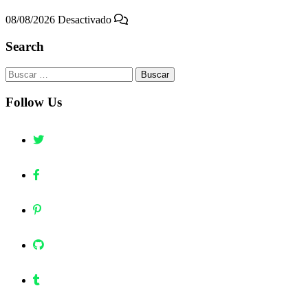
08/08/2026
Desactivado
Search
Buscar:
Follow Us