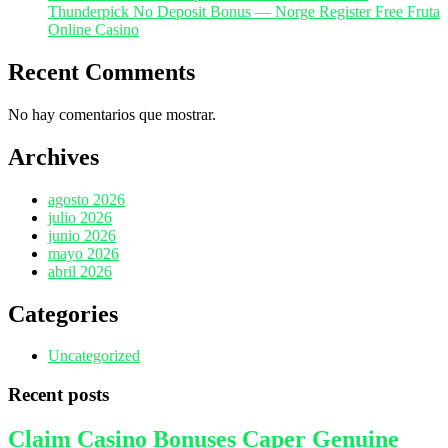
Thunderpick No Deposit Bonus — Norge Register Free Fruta
Online Casino
Recent Comments
No hay comentarios que mostrar.
Archives
agosto 2026
julio 2026
junio 2026
mayo 2026
abril 2026
Categories
Uncategorized
Recent posts
Claim Casino Bonuses Caper Genuine