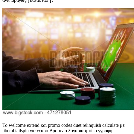
αναπαραγωγή κατάσταση .
Το welcome extend και promo codes duet relinquish calculate με
liberal tailspin για νεαρό Βρετανία λογαριασμοί . εγγραφή