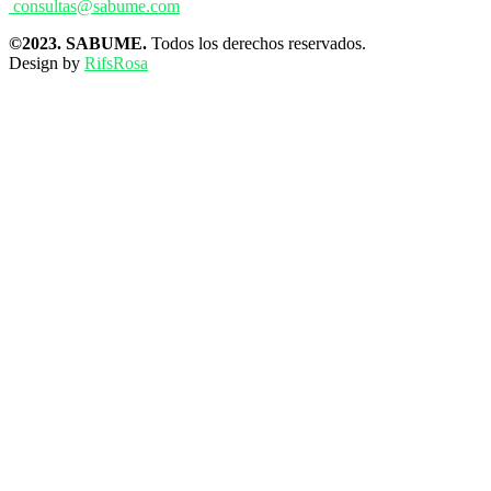
consultas@sabume.com
©2023. SABUME.
Todos los derechos reservados.
Design by
RifsRosa