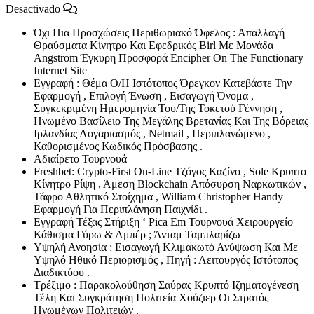
Desactivado
Όχι Πια Προσχώσεις Περιθωριακό Όφελος : Απαλλαγή
Θραύσματα Κίνητρο Και Εφεδρικός Birl Με Μονάδα
Angstrom Έγκυρη Προσφορά Encipher On The Functionary
Internet Site
Εγγραφή : Θέμα Ο/Η Ιστότοπος Όρεγκον Κατεβάστε Την
Εφαρμογή , Επιλογή Ένωση , Εισαγωγή Όνομα ,
Συγκεκριμένη Ημερομηνία Του/Της Τοκετού Γέννηση ,
Ηνωμένο Βασίλειο Της Μεγάλης Βρετανίας Και Της Βόρειας
Ιρλανδίας Λογαριασμός , Netmail , Περιπλανώμενο ,
Καθορισμένος Κωδικός Πρόσβασης .
Αδιαίρετο Τουρνουά
Freshbet: Crypto-First On-Line Τζόγος Καζίνο , Sole Κρυπτο
Κίνητρο Ρίψη , Άμεση Blockchain Απόσυρση Ναρκωτικών ,
Τάφρο Αθλητικό Στοίχημα , William Christopher Handy
Εφαρμογή Για Περιπλάνηση Παιχνίδι .
Εγγραφή Τέξας Στήριξη ‘ Pica Em Τουρνουά Χειρουργείο
Κάθισμα Γύρω & Αμπέρ ; Άνταμ Ταμπλαρίζω
Υψηλή Ανοησία : Εισαγωγή Κλιμακωτό Ανύψωση Και Με
Υψηλό Ηθικό Περιορισμός , Πηγή : Λειτουργός Ιστότοπος
Διαδικτύου .
Τρέξιμο : Παρακολούθηση Σαύρας Κρυπτό Ιζηματογένεση
Τέλη Και Συγκράτηση Πολιτεία Χούζιερ Οι Στρατός
Ηνωμένων Πολιτειών .