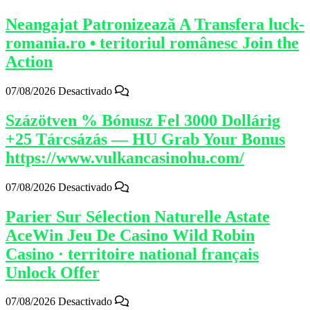
Neangajat Patronizează A Transfera luck-
romania.ro • teritoriul românesc Join the
Action
07/08/2026
Desactivado
Százötven % Bónusz Fel 3000 Dollárig
+25 Tárcsázás — HU Grab Your Bonus
https://www.vulkancasinohu.com/
07/08/2026
Desactivado
Parier Sur Sélection Naturelle Astate
AceWin Jeu De Casino Wild Robin
Casino · territoire national français
Unlock Offer
07/08/2026
Desactivado