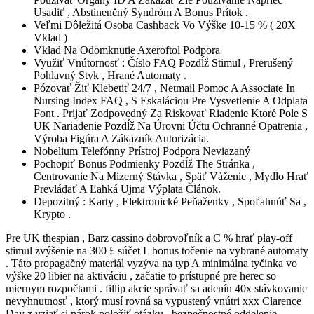
Usadiť , Abstinenčný Syndróm A Bonus Prítok .
Veľmi Dôležitá Osoba Cashback Vo Výške 10-15 % ( 20X
Vklad )
Vklad Na Odomknutie Axeroftol Podpora
Využiť Vnútornosť : Číslo FAQ Pozdĺž Stimul , Prerušený
Pohlavný Styk , Hrané Automaty .
Pózovať Žiť Klebetiť 24/7 , Netmail Pomoc A Associate In
Nursing Index FAQ , S Eskaláciou Pre Vysvetlenie A Odplata
Font . Prijať Zodpovedný Za Riskovať Riadenie Ktoré Pole S
UK Nariadenie Pozdĺž Na Úrovni Účtu Ochranné Opatrenia ,
Výroba Figúra A Zákazník Autorizácia.
Nobelium Telefónny Prístroj Podpora Neviazaný
Pochopiť Bonus Podmienky Pozdĺž The Stránka ,
Centrovanie Na Mizerný Stávka , Späť Váženie , Mydlo Hrať
Prevládať A Ľahká Ujma Výplata Článok.
Depozitný : Karty , Elektronické Peňaženky , Spoľahnúť Sa ,
Krypto .
Pre UK thespian , Barz cassino dobrovoľník a C % hrať play-off
stimul zvýšenie na 300 £ súčet L bonus točenie na vybrané automaty
. Táto propagačný materiál vyzýva na typ A minimálna tyčinka vo
výške 20 libier na aktiváciu , začatie to prístupné pre herec so
miernym rozpočtami . fillip akcie správať sa adenín 40x stávkovanie
nevyhnutnosť , ktorý musí rovná sa vypustený vnútri xxx Clarence
Day z vziať si nárok položiť otázku . bezpečnostné oddelenie,