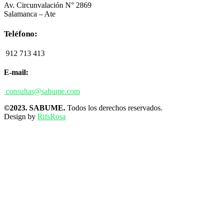
Av. Circunvalación N° 2869
Salamanca – Ate
Teléfono:
912 713 413
E-mail:
consultas@sabume.com
©2023. SABUME.
Todos los derechos reservados.
Design by
RifsRosa