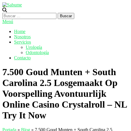
Saltar
al
Sabume
Salud Bucal y Medicina Especializada
contenido
Buscar:
Menú
Home
Nosotros
Servicios
Urología
Odontología
Contacto
7.500 Goud Munten + South
Carolina 2.5 Losgemaakt Op
Voorspelling Avontuurlijk
Online Casino Crystalroll – NL
Try It Now
Portada
»
Blog
»
7.500 Goud Munten + South Carolina 2.5