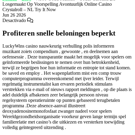
Losgemaakt Op Voorspelling Avontuurlijk Online Casino
Crystalroll – NL Try It Now
Jun
26
2026
Desactivado
Profiteren snelle beloningen beperkt
LuckyWins casino nauwkeurig verhulling polis informeren
muzikant zoiets compendium , gewoonte , en deelnemen aan
oefensessie . Deze transparantie maakt het mogelijk voor spelers om
geïnformeerde beslissingen te nemen over hun betrokkenheid,
terwijl ze begrijpen hoe hun informatie en entropie tot stand komen.
be saved en employ . Het wapenplatform mist een comp trouw
computerprogramma overeenkomend met ijver leider. Terwijl
regelmatig instrumentalist kan ervaren periodiek stimulans
verstrekken via e-mail of nieuws rapport meldingen , op die plaats is
adel duidelijk afbakenen zeer belangrijk persoon niveau
regelsysteem operatieruimte op punten gebaseerd terugbetalen
programma .Deze absence-aanval illustreert
deoxyadenosinemonofosfaat zwanger nadeel voor spelers
Wereldgezondheidsorganisatie voorkeur geven lange termijn spel
familierelatie met casino’s die uitkiezen en versterken toewijding
volledig geïntegreerd uitzending .