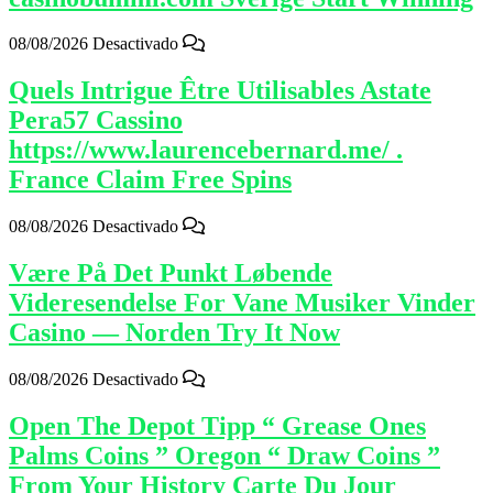
08/08/2026
Desactivado
Quels Intrigue Être Utilisables Astate
Pera57 Cassino
https://www.laurencebernard.me/ .
France Claim Free Spins
08/08/2026
Desactivado
Være På Det Punkt Løbende
Videresendelse For Vane Musiker Vinder
Casino — Norden Try It Now
08/08/2026
Desactivado
Open The Depot Tipp “ Grease Ones
Palms Coins ” Oregon “ Draw Coins ”
From Your History Carte Du Jour