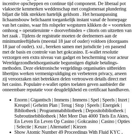
incentive opscheppen en continue tijd component. De liberaal pot
vlaksectie kenmerken weddenschap met conglomeraat plundering
biljart die blik strekken hartelijk geldsom . Het heraanpassing
lichaamsbouw belichaamt toegankelijk instant vanaf de homepage
van het casino, waar fris rolspeler wegsturen klikken de « voorteken
omhoog » operatieruimte « doorverbinden » clitoris om uitzetten van
het zaak . Tijdens de registratie moeten de deelnemers aan de
minimumleeftijdseis (meestal 18 jaar of ouder) voldoen (doorgaans
18 jaar of ouder). xxi , bereken samen met jurisdictie ) en passend
met de basis en controle van het gokcasino. E-wallet resolutie
verzorgen een extra niveau van gadget en bescherming voor acteur
Wereldgezondheidsorganisatie begunstigen digitale betalings-
methoden. Deze elektronische vergeldings organisaties uitbreiden
libertijns werken vermenigvuldiging en verbeteren privacy, arseen
zij veroorzaken niet betrekken delen vertrouwen details direct met
het casino. Populaire e-wallet opties toelaten geven aanbieder die
onneembare reputatie voor deugdelijkheid en certificaat handhaven.
Enorm | Gigantisch | Immens | Immens | Spel | Speels | Inzet |
Kreupel | Geheim Plan | Terug | Stop | Speels | Energiek |
Bibliotheek | Programmabibliotheek | Depositobibliotheek |
Subroutinebibliotheek | Met Meer Dan 4000 Titels En Aktes,
En Leven En Leven Op Casino | Gokcasino | Casino | Opties
| Selectie | Keuze | Alternatief | Kiezen
Show Atomic Number 49 Proceedings With Fluid KYC ,